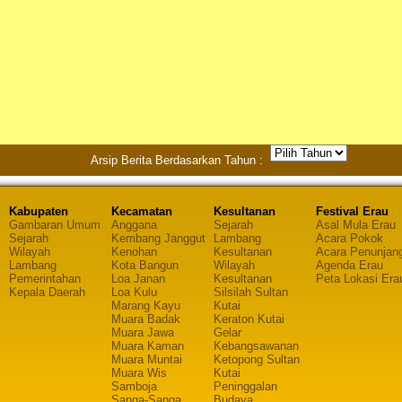
Arsip Berita Berdasarkan Tahun :
Kabupaten
Kecamatan
Kesultanan
Festival Erau
Gambaran Umum
Anggana
Sejarah
Asal Mula Erau
Sejarah
Kembang Janggut
Lambang
Acara Pokok
Wilayah
Kenohan
Kesultanan
Acara Penunjan
Lambang
Kota Bangun
Wilayah
Agenda Erau
Pemerintahan
Loa Janan
Kesultanan
Peta Lokasi Era
Kepala Daerah
Loa Kulu
Silsilah Sultan
Marang Kayu
Kutai
Muara Badak
Keraton Kutai
Muara Jawa
Gelar
Muara Kaman
Kebangsawanan
Muara Muntai
Ketopong Sultan
Muara Wis
Kutai
Samboja
Peninggalan
Sanga-Sanga
Budaya