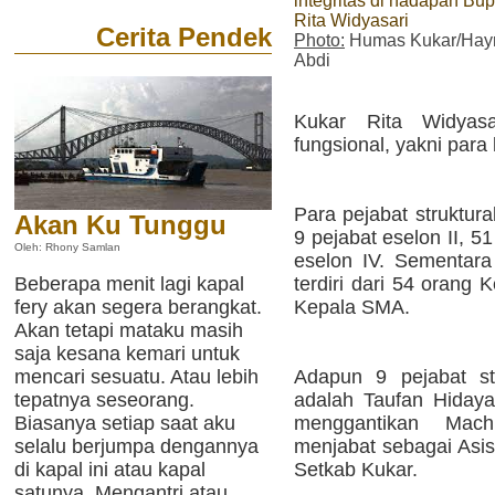
integritas di hadapan Bup
Rita Widyasari
Cerita Pendek
Photo:
Humas Kukar/Hay
Abdi
Kukar Rita Widyasa
fungsional, yakni para
Para pejabat struktural
Akan Ku Tunggu
9 pejabat eselon II, 51
Oleh: Rhony Samlan
eselon IV. Sementara 
terdiri dari 54 orang
Beberapa menit lagi kapal
Kepala SMA.
fery akan segera berangkat.
Akan tetapi mataku masih
saja kesana kemari untuk
Adapun 9 pejabat str
mencari sesuatu. Atau lebih
adalah Taufan Hiday
tepatnya seseorang.
menggantikan Mac
Biasanya setiap saat aku
menjabat sebagai Asis
selalu berjumpa dengannya
Setkab Kukar.
di kapal ini atau kapal
satunya. Mengantri atau