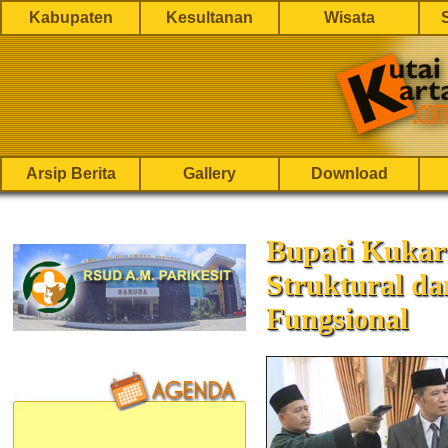
Kabupaten
Kesultanan
Wisata
Arsip Berita
Gallery
Download
Bupati Kukar 
Struktural da
Fungsional