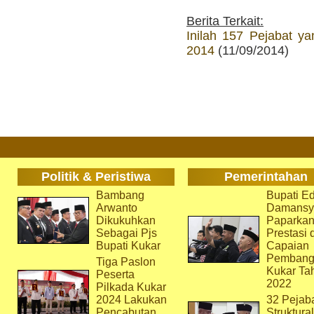
Berita Terkait:
Inilah 157 Pejabat y
2014
(11/09/2014)
Politik & Peristiwa
Pemerintahan
Bambang
Bupati Ed
Arwanto
Damansy
Dikukuhkan
Paparka
Sebagai Pjs
Prestasi 
Bupati Kukar
Capaian
Pembang
Tiga Paslon
Kukar Ta
Peserta
2022
Pilkada Kukar
2024 Lakukan
32 Pejab
Pencabutan
Struktura