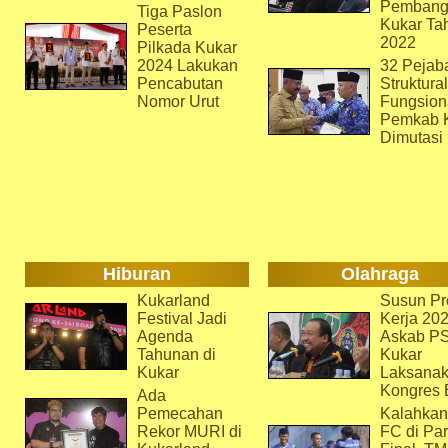
Pembang
Tiga Paslon
Kukar Ta
Peserta
2022
Pilkada Kukar
2024 Lakukan
32 Pejab
Pencabutan
Struktura
Nomor Urut
Fungsion
Pemkab 
Dimutasi
Hiburan
Olahraga
Kukarland
Susun Pr
Festival Jadi
Kerja 202
Agenda
Askab P
Tahunan di
Kukar
Kukar
Laksana
Kongres 
Ada
Pemecahan
Kalahkan
Rekor MURI di
FC di Par