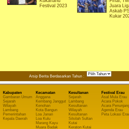
Kukarland
Final, T
Festival 2023
Juara Lig
Askab P
Kukar 20
Arsip Berita Berdasarkan Tahun :
Kabupaten
Kecamatan
Kesultanan
Festival Erau
Gambaran Umum
Anggana
Sejarah
Asal Mula Erau
Sejarah
Kembang Janggut
Lambang
Acara Pokok
Wilayah
Kenohan
Kesultanan
Acara Penunjan
Lambang
Kota Bangun
Wilayah
Agenda Erau
Pemerintahan
Loa Janan
Kesultanan
Peta Lokasi Era
Kepala Daerah
Loa Kulu
Silsilah Sultan
Marang Kayu
Kutai
Muara Badak
Keraton Kutai