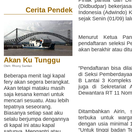
Pihak panitia dari D
(Didbudpar) bekerjas
Cerita Pendek
Indonesia (Adwindo) 
sejak Senin (01/09) lal
Menurut Ketua Panit
pendaftaran seleksi P
akan berakhir atau di
Akan Ku Tunggu
Oleh: Rhony Samlan
"Pendaftaran bisa dil
di Seksi Pemberdayaa
Beberapa menit lagi kapal
B Lantai 3 Kompleks 
fery akan segera berangkat.
juga di Sekretariat
Akan tetapi mataku masih
Dewantara RT 11 Nomor
saja kesana kemari untuk
mencari sesuatu. Atau lebih
tepatnya seseorang.
Ditambahkan Airin, 
Biasanya setiap saat aku
terbuka untuk war
selalu berjumpa dengannya
dengan usia minimal 
di kapal ini atau kapal
"Untuk tinggi badan 
satunya. Mengantri atau