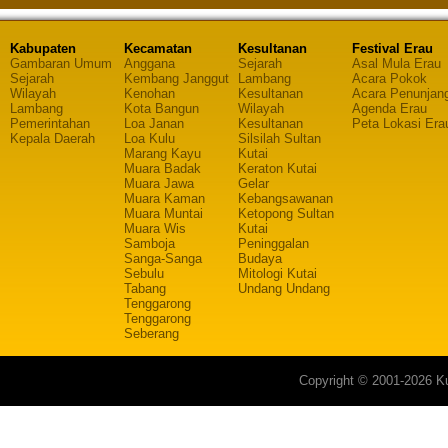
Kabupaten
Kecamatan
Kesultanan
Festival Erau
Gambaran Umum
Anggana
Sejarah
Asal Mula Erau
Sejarah
Kembang Janggut
Lambang
Acara Pokok
Wilayah
Kenohan
Kesultanan
Acara Penunjan
Lambang
Kota Bangun
Wilayah
Agenda Erau
Pemerintahan
Loa Janan
Kesultanan
Peta Lokasi Era
Kepala Daerah
Loa Kulu
Silsilah Sultan
Marang Kayu
Kutai
Muara Badak
Keraton Kutai
Muara Jawa
Gelar
Muara Kaman
Kebangsawanan
Muara Muntai
Ketopong Sultan
Muara Wis
Kutai
Samboja
Peninggalan
Sanga-Sanga
Budaya
Sebulu
Mitologi Kutai
Tabang
Undang Undang
Tenggarong
Tenggarong
Seberang
Copyright © 2001-2026 Ku