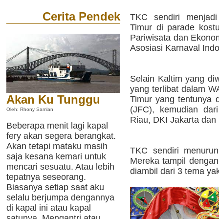
Cerita Pendek
TKC sendiri menjadi
Timur di parade kost
Pariwisata dan Ekonom
Asosiasi Karnaval Indo
Selain Kaltim yang diw
yang terlibat dalam W
Akan Ku Tunggu
Timur yang tentunya d
(JFC), kemudian dar
Oleh: Rhony Samlan
Riau, DKI Jakarta dan
Beberapa menit lagi kapal
fery akan segera berangkat.
Akan tetapi mataku masih
TKC sendiri menuru
saja kesana kemari untuk
Mereka tampil denga
mencari sesuatu. Atau lebih
diambil dari 3 tema ya
tepatnya seseorang.
Biasanya setiap saat aku
selalu berjumpa dengannya
di kapal ini atau kapal
satunya. Mengantri atau