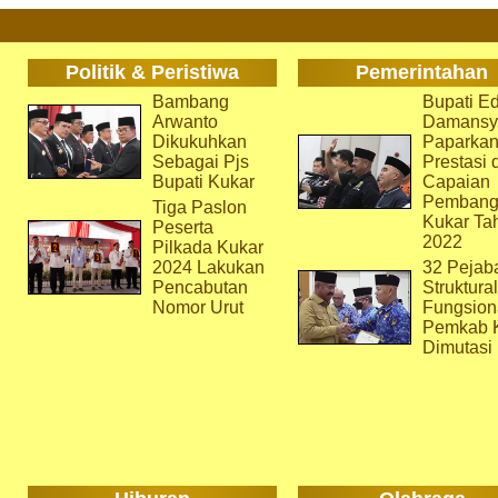
Politik & Peristiwa
Pemerintahan
Bambang
Bupati Ed
Arwanto
Damansy
Dikukuhkan
Paparka
Sebagai Pjs
Prestasi 
Bupati Kukar
Capaian
Pembang
Tiga Paslon
Kukar Ta
Peserta
2022
Pilkada Kukar
2024 Lakukan
32 Pejab
Pencabutan
Struktura
Nomor Urut
Fungsion
Pemkab 
Dimutasi