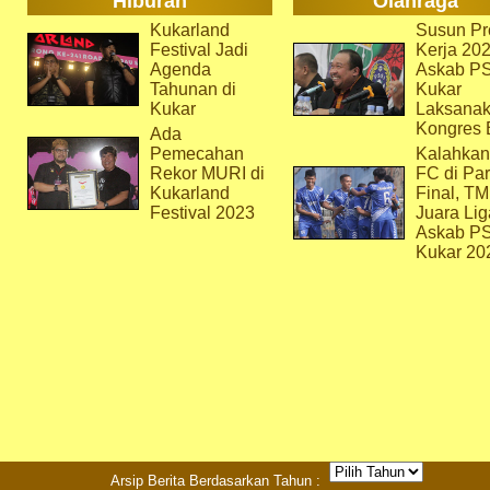
Hiburan
Olahraga
Kukarland
Susun Pr
Festival Jadi
Kerja 202
Agenda
Askab P
Tahunan di
Kukar
Kukar
Laksana
Kongres 
Ada
Pemecahan
Kalahkan
Rekor MURI di
FC di Par
Kukarland
Final, T
Festival 2023
Juara Lig
Askab P
Kukar 20
Arsip Berita Berdasarkan Tahun :