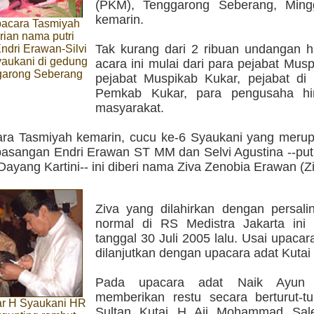
(PKM), Tenggarong Seberang, Ming
kemarin.
acara Tasmiyah
ian nama putri
Tak kurang dari 2 ribuan undangan h
ndri Erawan-Silvi
yaukani di gedung
acara ini mulai dari para pejabat Musp
garong Seberang
pejabat Muspikab Kukar, pejabat di 
Pemkab Kukar, para pengusaha hi
masyarakat.
ra Tasmiyah kemarin, cucu ke-6 Syaukani yang meru
 pasangan Endri Erawan ST MM dan Selvi Agustina --put
ayang Kartini-- ini diberi nama Ziva Zenobia Erawan (Zi
Ziva yang dilahirkan dengan persali
normal di RS Medistra Jakarta ini 
tanggal 30 Juli 2005 lalu. Usai upaca
dilanjutkan dengan upacara adat Kutai
Pada upacara adat Naik Ayun i
memberikan restu secara berturut-tu
ar H Syaukani HR
Sultan Kutai H Aji Mohammad Sale