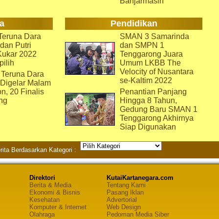
Banjarmasin
a
Pendidikan
eruna Dara
SMAN 3 Samarinda
dan Putri
dan SMPN 1
Kukar 2022
Tenggarong Juara
pilih
Umum LKBB The
Velocity of Nusantara
 Teruna Dara
se-Kaltim 2022
 Digelar Malam
on, 20 Finalis
Penantian Panjang
ng
Hingga 8 Tahun,
Gedung Baru SMAN 1
Tenggarong Akhirnya
Siap Digunakan
rita Berdasarkan Kategori :
Direktori
KutaiKartanegara.com
Berita & Media
Tentang Kami
Ekonomi & Bisnis
Pasang Iklan
Kesehatan
Advertorial
Komputer & Internet
Web Design
Olahraga
Pedoman Media Siber