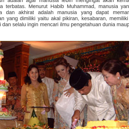
hun adalah agar manusia lebih mengingat akan ke
ba terbatas. Menurut Habib Muhammad, manusia ya
ia dan akhirat adalah manusia yang dapat meman
 yang dimiliki yaitu akal pikiran, kesabaran, memilik
i dan selalu ingin mencari ilmu pengetahuan dunia maup