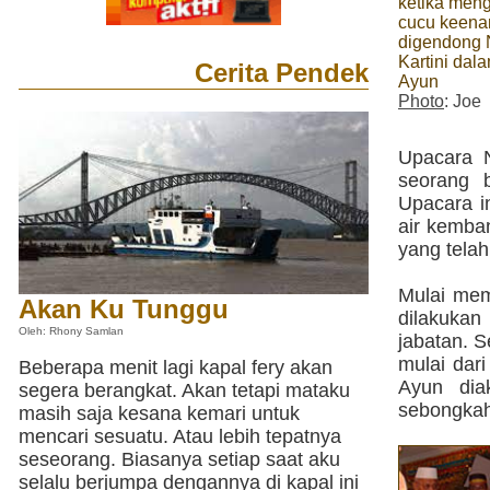
ketika men
cucu keen
digendong 
Kartini dal
Cerita Pendek
Ayun
Photo
: Joe
Upacara N
seorang b
Upacara i
air kemba
yang telah
Mulai mem
Akan Ku Tunggu
dilakukan
Oleh: Rhony Samlan
jabatan. S
mulai dar
Beberapa menit lagi kapal fery akan
Ayun dia
segera berangkat. Akan tetapi mataku
sebongkah 
masih saja kesana kemari untuk
mencari sesuatu. Atau lebih tepatnya
seseorang. Biasanya setiap saat aku
selalu berjumpa dengannya di kapal ini