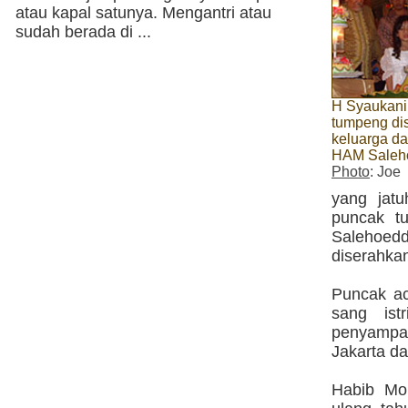
atau kapal satunya. Mengantri atau
sudah berada di ...
H Syaukan
tumpeng di
keluarga da
HAM Salehoe
Photo
: Joe
yang jat
puncak t
Salehoed
diserahka
Puncak ac
sang ist
penyampa
Jakarta da
Habib Mo