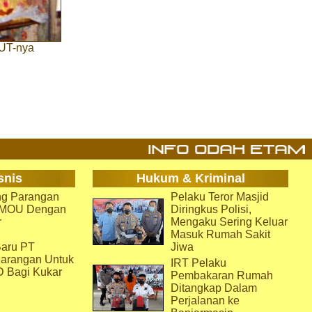
HUT-nya
snis
Hukum & Kriminal
g Parangan
Pelaku Teror Masjid
i MOU Dengan
Diringkus Polisi,
r
Mengaku Sering Keluar
Masuk Rumah Sakit
aru PT
Jiwa
arangan Untuk
IRT Pelaku
D Bagi Kukar
Pembakaran Rumah
Ditangkap Dalam
Perjalanan ke