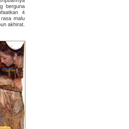
mampuannya
ng berguna
faatkan 4
i rasa malu
un akhirat.