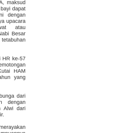
BA, maksud
 bayi dapat
ni dengan
ya upacara
wat atau
Nabi Besar
 tetabuhan
i HR ke-57
pemotongan
Kutai HAM
tahun yang
bunga dari
an dengan
Alwi dari
r.
merayakan