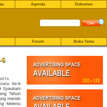
rau
Agenda
Dokumen
Forum
Buku Tamu
-6
 WITA
cucu ke-6
H Syaukani
ang Tahun
ung meriah
ng Melenu