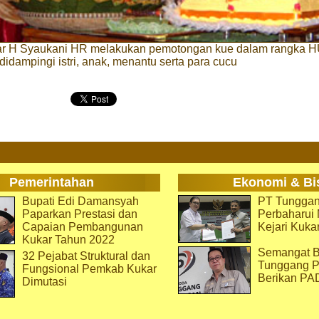
ar H Syaukani HR melakukan pemotongan kue dalam rangka 
didampingi istri, anak, menantu serta para cucu
Pemerintahan
Ekonomi & Bi
Bupati Edi Damansyah
PT Tunggan
Paparkan Prestasi dan
Perbaharu
Capaian Pembangunan
Kejari Kuka
Kukar Tahun 2022
Semangat B
32 Pejabat Struktural dan
Tunggang P
Fungsional Pemkab Kukar
Berikan PA
Dimutasi