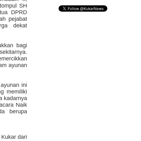
itompul SH
etua DPRD
ah pejabat
rga dekat
ukkan bagi
ekitarnya.
emercikkan
alam ayunan
ayunan ini
g memiliki
la kadarnya
acara Naik
da berupa
Kukar dari