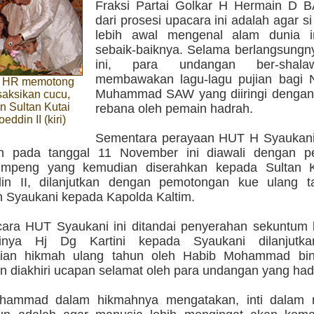
Fraksi Partai Golkar H Hermain D 
dari prosesi upacara ini adalah agar si
lebih awal mengenal alam dunia i
sebaik-baiknya. Selama berlangsungn
ini, para undangan ber-shala
membawakan lagu-lagu pujian bagi 
i HR memotong
Muhammad SAW yang diiringi dengan
saksikan cucu,
n Sultan Kutai
rebana oleh pemain hadrah.
ddin II (kiri)
Sementara perayaan HUT H Syaukan
uh pada tanggal 11 November ini diawali dengan 
umpeng yang kemudian diserahkan kepada Sultan 
din II, dilanjutkan dengan pemotongan kue ulang 
n Syaukani kepada Kapolda Kaltim.
ara HUT Syaukani ini ditandai penyerahan sekuntum 
rinya Hj Dg Kartini kepada Syaukani dilanjutk
ian hikmah ulang tahun oleh Habib Mohammad bin 
n diakhiri ucapan selamat oleh para undangan yang hadi
hammad dalam hikmahnya mengatakan, inti dalam 