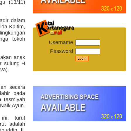
gu (13/11)
adir dalam
ida Kaltim,
lingkungan
nga tokoh
Username
Password
pakan anak
ri sulung H
va).
nan secara
lahir pada
ra Tasmiyah
 Naik Ayun.
ni, turut
rut adalah
huddin II,