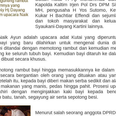
ggunting rambut
Kapolda Kaltim Irjen Pol Drs DPM S
amnya yang
MH, pengusaha H Yos Sutomo, K
Ny Hj Dayang
am upacara Naik
Kukar H Bachtiar Effendi dan sejuml
dan tokoh masyarakat dan kelua
Syaukani-Dayang Kartini lainnya.
aik Ayun adalah upacara adat Kutai yang diperunt
ayi yang baru dilahirkan untuk mengenal dunia dis
ni ditandai dengan memotong rambut dan kemudian m
ng ke seluruh tubuh bayi. Kemudian bayi ditaruh ke d
 dibuat secara khusus.
otong rambut bayi hingga memasukkannya ke dalam 
 secara bergantian oleh orang yang dituakan atau yan
etelah itu, kepada bayi diberi makan serba sedikit dan a
i makanan yang manis, pedas hingga pahit. Prosesi up
khiri dengan menginjakkan kaki bayi kepada ben
batu, tanah, segayung air serta sepotong besi.
Menurut salah seorang anggota DPRD 