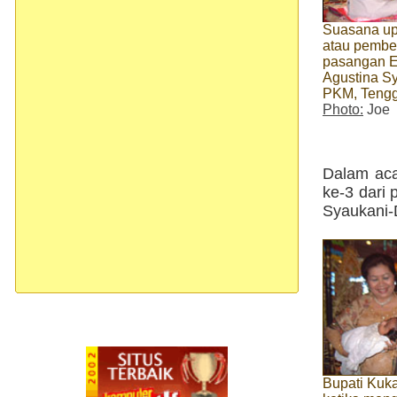
Suasana up
atau pember
pasangan E
Agustina S
PKM, Teng
Photo:
Joe
Dalam aca
ke-3 dari
Syaukani-D
Bupati Kuk