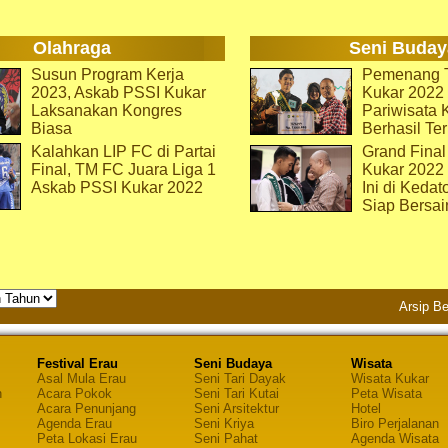
Olahraga
Seni Buday
Susun Program Kerja
Pemenang T
2023, Askab PSSI Kukar
Kukar 2022 
Laksanakan Kongres
Pariwisata 
Biasa
Berhasil Ter
Kalahkan LIP FC di Partai
Grand Final
Final, TM FC Juara Liga 1
Kukar 2022
Askab PSSI Kukar 2022
Ini di Kedat
Siap Bersai
Arsip Be
Festival Erau
Seni Budaya
Wisata
Asal Mula Erau
Seni Tari Dayak
Wisata Kukar
n
Acara Pokok
Seni Tari Kutai
Peta Wisata
Acara Penunjang
Seni Arsitektur
Hotel
Agenda Erau
Seni Kriya
Biro Perjalanan
Peta Lokasi Erau
Seni Pahat
Agenda Wisata