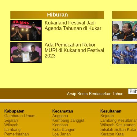
Hiburan
Kukarland Festival Jadi
Agenda Tahunan di Kukar
Ada Pemecahan Rekor
MURI di Kukarland Festival
2023
Arsip Berita Berdasarkan Tahun :
Kabupaten
Kecamatan
Kesultanan
Gambaran Umum
Anggana
Sejarah
Sejarah
Kembang Janggut
Lambang Kesultana
Wilayah
Kenohan
Wilayah Kesultanan
Lambang
Kota Bangun
Silsilah Sultan Kutai
Pemerintahan
Loa Janan
Keraton Kutai