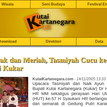
Wisata
Seni Budaya
Festival E
Download
Direktori
Data
ak dan Meriah, Tasmiyah Cucu ke
i Kukar
KutaiKartanegara.com
- 14/11/2005 13:33
Upacara Tasmiyah dan Naik Ayun 
Bupati Kutai Kartanegara (Kukar) Dr 
HR MM sekaligus perayaan Hari Ul
(HUT) ke-57 H Syaukani HR berlangs
dan semarak di Gedung Putri Kara