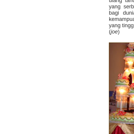
ulang ta
yang ser
bagi dun
kemampuan
yang tingg
(
joe
)