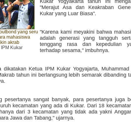
Kukar Yogyakarta tahun ini menga
"Merajut Asa dan Keakraban Gene
Kukar yang Luar Biasa".
"Karena kami meyakini bahwa mahas
outbond yang seru
ara mahasiswa
adalah generasi yang tangguh sert
kin akrab
tenggang rasa dan kepedulian ya
. IPM Kukar
terhadap sesama," imbuhnya.
 dikatakan Ketua IPM Kukar Yogyajarta, Muhammad T
Makrab tahun ini berlangsung lebih semarak dibanding 
a.
g pesertanya sangat banyak, para pesertanya juga be
luruh kecamatan yang ada di Kukar. Dari 18 kecamata
 hanya dari 3 kecamatan yang tidak ada yakni Angga
ara Jawa dan Tabang," ujarnya.