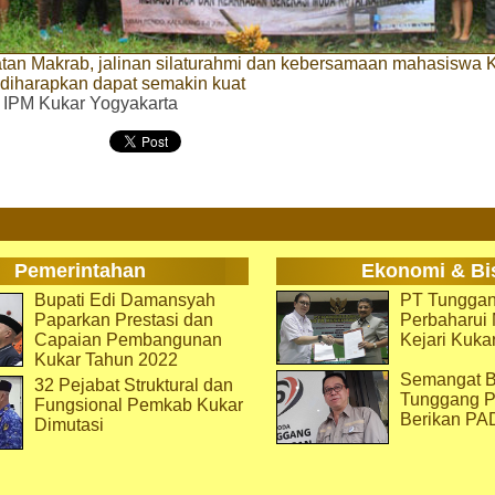
tan Makrab, jalinan silaturahmi dan kebersamaan mahasiswa K
 diharapkan dapat semakin kuat
. IPM Kukar Yogyakarta
Pemerintahan
Ekonomi & Bi
Bupati Edi Damansyah
PT Tunggan
Paparkan Prestasi dan
Perbaharu
Capaian Pembangunan
Kejari Kuka
Kukar Tahun 2022
Semangat B
32 Pejabat Struktural dan
Tunggang P
Fungsional Pemkab Kukar
Berikan PA
Dimutasi