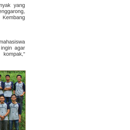
nyak yang
enggarong,
n, Kembang
 mahasiswa
 ingin agar
 kompak,"