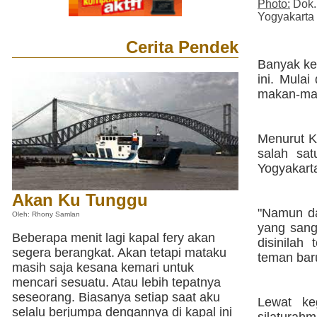
Photo:
Dok.
Yogyakarta
Cerita Pendek
Banyak ke
ini. Mula
makan-mak
Menurut K
salah sa
Yogyakart
Akan Ku Tunggu
"Namun da
Oleh: Rhony Samlan
yang sang
Beberapa menit lagi kapal fery akan
disinila
segera berangkat. Akan tetapi mataku
teman bar
masih saja kesana kemari untuk
mencari sesuatu. Atau lebih tepatnya
seseorang. Biasanya setiap saat aku
Lewat ke
selalu berjumpa dengannya di kapal ini
silatura