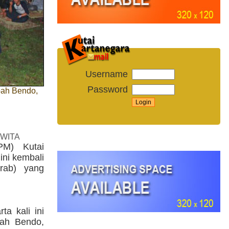
Username
Password
bah Bendo,
 WITA
PM) Kutai
ini kembali
rab) yang
a kali ini
bah Bendo,