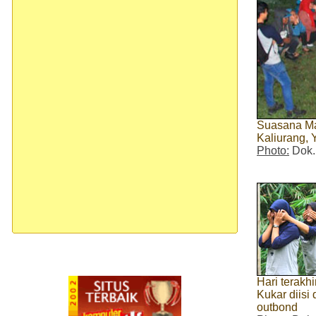
Suasana Ma
Kaliurang, 
Photo:
Dok.
Hari terakh
Kukar diisi
outbond