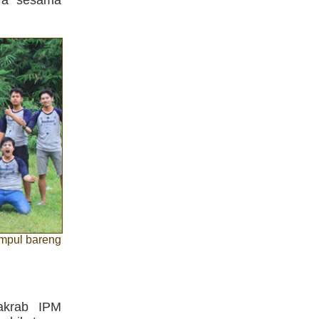
mpul bareng
akrab IPM