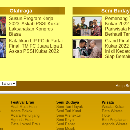
Olahraga
Seni Buday
Susun Program Kerja
Pemenang T
2023, Askab PSSI Kukar
Kukar 2022 
Laksanakan Kongres
Pariwisata 
Biasa
Berhasil Ter
Kalahkan LIP FC di Partai
Grand Final
Final, TM FC Juara Liga 1
Kukar 2022
Askab PSSI Kukar 2022
Ini di Kedat
Siap Bersai
Arsip Be
Festival Erau
Seni Budaya
Wisata
Asal Mula Erau
Seni Tari Dayak
Wisata Kukar
n
Acara Pokok
Seni Tari Kutai
Peta Wisata
Acara Penunjang
Seni Arsitektur
Hotel
Agenda Erau
Seni Kriya
Biro Perjalanan
Peta Lokasi Erau
Seni Pahat
Agenda Wisata
an
Seni Musik