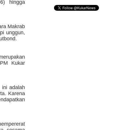
06) hingga
ara Makrab
api unggun,
utbond.
 merupakan
 IPM Kukar
ini adalah
ta. Karena
endapatkan
mempererat
ara sesama