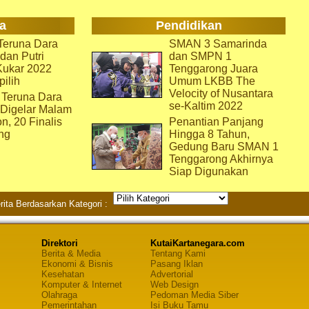
a
Pendidikan
eruna Dara
SMAN 3 Samarinda
dan Putri
dan SMPN 1
Kukar 2022
Tenggarong Juara
pilih
Umum LKBB The
Velocity of Nusantara
 Teruna Dara
se-Kaltim 2022
 Digelar Malam
on, 20 Finalis
Penantian Panjang
ng
Hingga 8 Tahun,
Gedung Baru SMAN 1
Tenggarong Akhirnya
Siap Digunakan
rita Berdasarkan Kategori :
Direktori
KutaiKartanegara.com
Berita & Media
Tentang Kami
Ekonomi & Bisnis
Pasang Iklan
Kesehatan
Advertorial
Komputer & Internet
Web Design
Olahraga
Pedoman Media Siber
Pemerintahan
Isi Buku Tamu