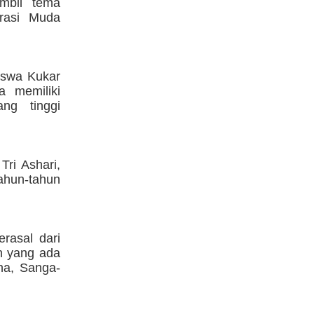
mbil tema
rasi Muda
iswa Kukar
a memiliki
ng tinggi
ri Ashari,
tahun-tahun
rasal dari
n yang ada
na, Sanga-