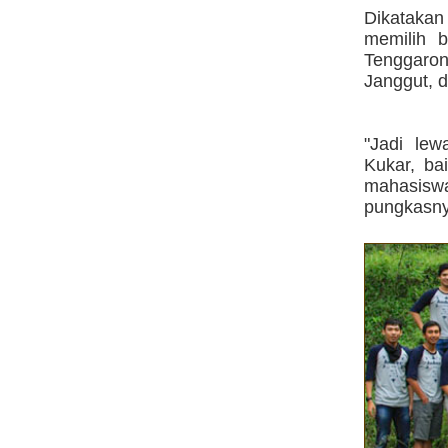
Dikataka
memilih b
Tenggaro
Janggut, 
"Jadi le
Kukar, bai
mahasisw
pungkasny