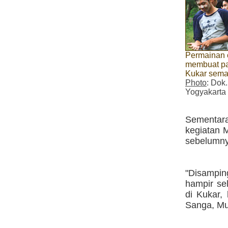
Permainan 
membuat p
Kukar sema
Photo
: Dok
Yogyakarta
Sementara
kegiatan 
sebelumny
"Disampin
hampir se
di Kukar,
Sanga, Mu