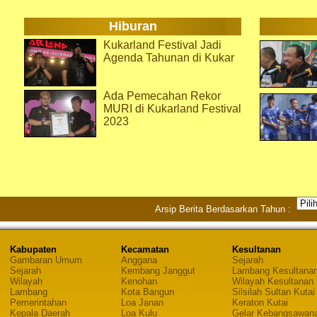
Hiburan
Kukarland Festival Jadi
Agenda Tahunan di Kukar
Ada Pemecahan Rekor
MURI di Kukarland Festival
2023
Arsip Berita Berdasarkan Tahun :
Kabupaten
Kecamatan
Kesultanan
Gambaran Umum
Anggana
Sejarah
Sejarah
Kembang Janggut
Lambang Kesultana
Wilayah
Kenohan
Wilayah Kesultanan
Lambang
Kota Bangun
Silsilah Sultan Kutai
Pemerintahan
Loa Janan
Keraton Kutai
Kepala Daerah
Loa Kulu
Gelar Kebangsawan