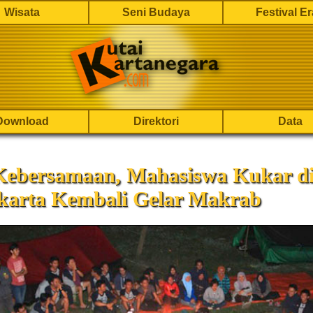
Wisata
Seni Budaya
Festival E
Download
Direktori
Data
 Kebersamaan, Mahasiswa Kukar d
karta Kembali Gelar Makrab