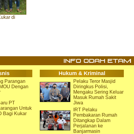
ukar di
snis
Hukum & Kriminal
g Parangan
Pelaku Teror Masjid
i MOU Dengan
Diringkus Polisi,
r
Mengaku Sering Keluar
Masuk Rumah Sakit
aru PT
Jiwa
arangan Untuk
IRT Pelaku
D Bagi Kukar
Pembakaran Rumah
Ditangkap Dalam
Perjalanan ke
Banjarmasin