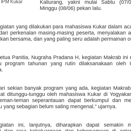
 IPM Kukar
Kaliurang, yakni mulai Sabtu (07/
Minggu (08/06) pekan lalu.
giatan yang dilakukan para mahasiswa Kukar dalam ac
i dari perkenalan masing-masing peserta, menyalakan 
an bersama, dan yang paling seru adalah permainan o
etua Panitia, Nugraha Pradana H, kegiatan Makrab ini
tu program tahunan yang rutin dilaksanakaan oleh
a.
ri sekian banyak program yang ada, kegiatan Makrab 
at ditunggu-tunggu oleh mahasiswa Kukar di Yogyakar
h teman-teman seperantauan dapat berkumpul dan m
u yang sebagian belum saling mengenal," ujarnya.
giatan ini, lanjutnya, diharapkan dapat semakin 
hmi dan rasa kekeluargaan dan kebersamaan di ant