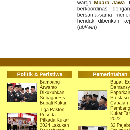
warga
Muara Jawa
. 
berkoordinasi denga
bersama-sama mene
hendak diberikan ke
(
abl/win
)
Politik & Peristiwa
Pemerintahan
Bambang
Bupati Ed
Arwanto
Damansy
Dikukuhkan
Paparka
Sebagai Pjs
Prestasi 
Bupati Kukar
Capaian
Pembang
Tiga Paslon
Kukar Ta
Peserta
2022
Pilkada Kukar
2024 Lakukan
32 Pejab