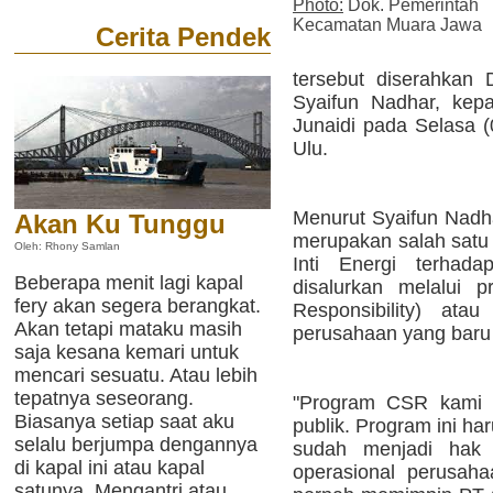
Photo:
Dok. Pemerintah
Kecamatan Muara Jawa
Cerita Pendek
tersebut diserahkan 
Syaifun Nadhar, ke
Junaidi pada Selasa (
Ulu.
Menurut Syaifun Nadha
Akan Ku Tunggu
merupakan salah satu 
Oleh: Rhony Samlan
Inti Energi terhada
Beberapa menit lagi kapal
disalurkan melalui 
fery akan segera berangkat.
Responsibility) ata
Akan tetapi mataku masih
perusahaan yang baru 
saja kesana kemari untuk
mencari sesuatu. Atau lebih
tepatnya seseorang.
"Program CSR kami 
Biasanya setiap saat aku
publik. Program ini h
selalu berjumpa dengannya
sudah menjadi hak m
di kapal ini atau kapal
operasional perusaha
satunya. Mengantri atau