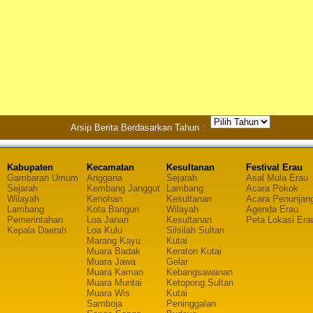
Arsip Berita Berdasarkan Tahun :
Kabupaten
Kecamatan
Kesultanan
Festival Erau
Gambaran Umum
Anggana
Sejarah
Asal Mula Erau
Sejarah
Kembang Janggut
Lambang
Acara Pokok
Wilayah
Kenohan
Kesultanan
Acara Penunjan
Lambang
Kota Bangun
Wilayah
Agenda Erau
Pemerintahan
Loa Janan
Kesultanan
Peta Lokasi Era
Kepala Daerah
Loa Kulu
Silsilah Sultan
Marang Kayu
Kutai
Muara Badak
Keraton Kutai
Muara Jawa
Gelar
Muara Kaman
Kebangsawanan
Muara Muntai
Ketopong Sultan
Muara Wis
Kutai
Samboja
Peninggalan