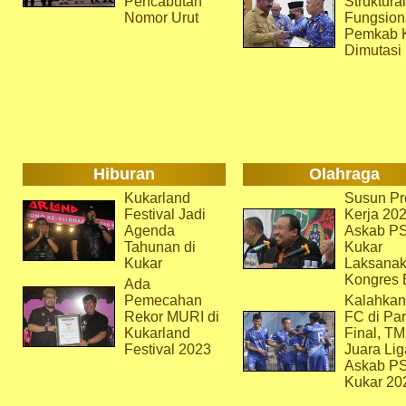
Pencabutan
Struktura
Nomor Urut
Fungsion
Pemkab 
Dimutasi
Hiburan
Olahraga
Kukarland
Susun Pr
Festival Jadi
Kerja 202
Agenda
Askab P
Tahunan di
Kukar
Kukar
Laksana
Kongres 
Ada
Pemecahan
Kalahkan
Rekor MURI di
FC di Par
Kukarland
Final, T
Festival 2023
Juara Lig
Askab P
Kukar 20