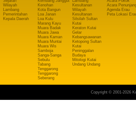
Sejarah
Kembang Janggut
Lambang
Acara Pokok
Wilayah
Kenohan
Kesultanan
Acara Penunjan
Lambang
Kota Bangun
Wilayah
Agenda Erau
Pemerintahan
Loa Janan
Kesultanan
Peta Lokasi Era
Kepala Daerah
Loa Kulu
Silsilah Sultan
Marang Kayu
Kutai
Muara Badak
Keraton Kutai
Muara Jawa
Gelar
Muara Kaman
Kebangsawanan
Muara Muntai
Ketopong Sultan
Muara Wis
Kutai
Samboja
Peninggalan
Sanga-Sanga
Budaya
Sebulu
Mitologi Kutai
Tabang
Undang Undang
Tenggarong
Tenggarong
Seberang
Copyright © 2001-2026 Ku