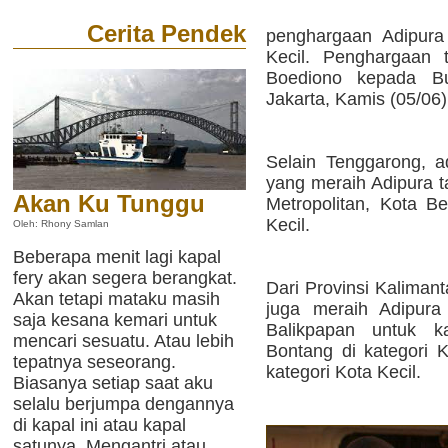
Cerita Pendek
penghargaan Adipura
Kecil. Penghargaan 
Boediono kepada Bu
Jakarta, Kamis (05/06)
Selain Tenggarong, a
yang meraih Adipura ta
Akan Ku Tunggu
Metropolitan, Kota 
Kecil.
Oleh: Rhony Samlan
Beberapa menit lagi kapal
fery akan segera berangkat.
Dari Provinsi Kalimant
Akan tetapi mataku masih
juga meraih Adipura
saja kesana kemari untuk
Balikpapan untuk k
mencari sesuatu. Atau lebih
Bontang di kategori
tepatnya seseorang.
kategori Kota Kecil.
Biasanya setiap saat aku
selalu berjumpa dengannya
di kapal ini atau kapal
satunya. Mengantri atau