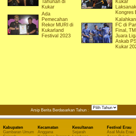
Tahunan di
Kukar
Kukar
Laksana
Kongres 
Ada
Pemecahan
Kalahkan
Rekor MURI di
FC di Par
Kukarland
Final, T
Festival 2023
Juara Lig
Askab P
Kukar 20
Arsip Berita Berdasarkan Tahun :
Kabupaten
Kecamatan
Kesultanan
Festival Erau
Gambaran Umum
Anggana
Sejarah
Asal Mula Erau