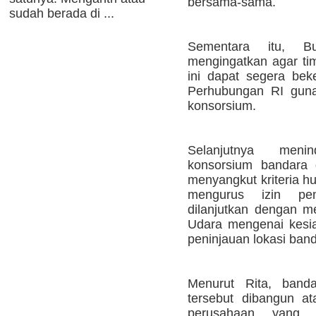
bersama-sama.
sudah berada di ...
Sementara itu, B
mengingatkan agar tim
ini dapat segera bek
Perhubungan RI guna 
konsorsium.
Selanjutnya menind
konsorsium bandara 
menyangkut kriteria h
mengurus izin pe
dilanjutkan dengan me
Udara mengenai kesi
peninjauan lokasi band
Menurut Rita, band
tersebut dibangun at
perusahaan yang 