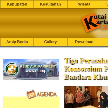
Kabupaten
Kesultanan
Wisata
Arsip Berita
Gallery
Download
Tiga Perusah
Konsorsium 
Bandara Khus