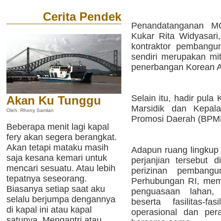
Cerita Pendek
Penandatanganan MO
Kukar Rita Widyasari
kontraktor pembangu
sendiri merupakan mit
penerbangan Korean Ai
Selain itu, hadir pul
Akan Ku Tunggu
Marsidik dan Kepa
Oleh: Rhony Samlan
Promosi Daerah (BPM
Beberapa menit lagi kapal
fery akan segera berangkat.
Akan tetapi mataku masih
Adapun ruang lingkup 
saja kesana kemari untuk
perjanjian tersebut 
mencari sesuatu. Atau lebih
perizinan pembang
tepatnya seseorang.
Perhubungan RI, mem
Biasanya setiap saat aku
penguasaan lahan
selalu berjumpa dengannya
beserta fasilitas-fa
di kapal ini atau kapal
operasional dan per
satunya. Mengantri atau