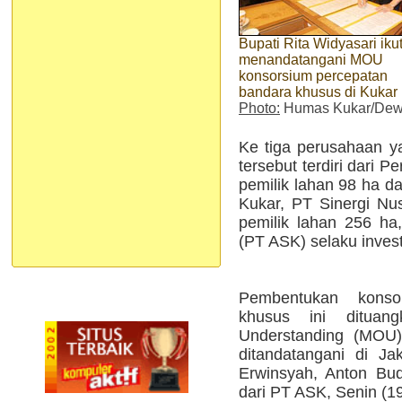
Bupati Rita Widyasari iku
menandatangani MOU
konsorsium percepatan
bandara khusus di Kukar
Photo:
Humas Kukar/Dew
Ke tiga perusahaan y
tersebut terdiri dari
pemilik lahan 98 ha d
Kukar, PT Sinergi Nu
pemilik lahan 256 h
(PT ASK) selaku invest
Pembentukan kons
khusus ini ditua
Understanding (MOU
ditandatangani di Ja
Erwinsyah, Anton Bu
dari PT ASK, Senin (19