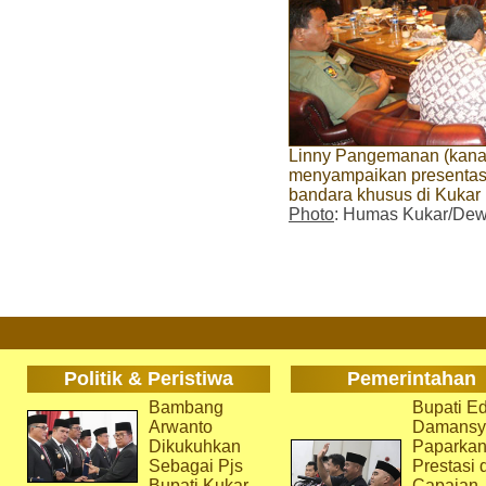
Linny Pangemanan (kana
menyampaikan presentas
bandara khusus di Kukar
Photo
: Humas Kukar/Dew
Politik & Peristiwa
Pemerintahan
Bambang
Bupati Ed
Arwanto
Damansy
Dikukuhkan
Paparka
Sebagai Pjs
Prestasi 
Bupati Kukar
Capaian