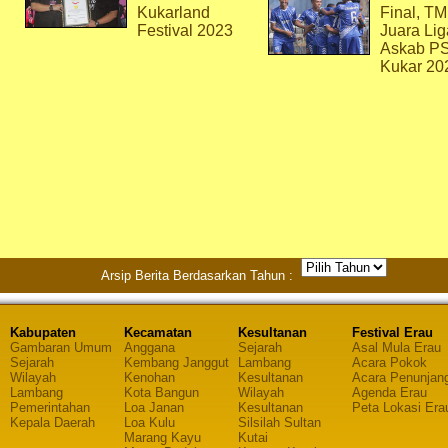
Kukarland
Final, T
Festival 2023
Juara Lig
Askab P
Kukar 20
Arsip Berita Berdasarkan Tahun :
Kabupaten
Kecamatan
Kesultanan
Festival Erau
Gambaran Umum
Anggana
Sejarah
Asal Mula Erau
Sejarah
Kembang Janggut
Lambang
Acara Pokok
Wilayah
Kenohan
Kesultanan
Acara Penunjan
Lambang
Kota Bangun
Wilayah
Agenda Erau
Pemerintahan
Loa Janan
Kesultanan
Peta Lokasi Era
Kepala Daerah
Loa Kulu
Silsilah Sultan
Marang Kayu
Kutai