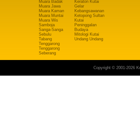
Muara Badak
Keraton Kutai
Muara Jawa
Gelar
Muara Kaman
Kebangsawanan
Muara Muntai
Ketopong Sultan
Muara Wis
Kutai
Samboja
Peninggalan
Sanga-Sanga
Budaya
Sebulu
Mitologi Kutai
Tabang
Undang Undang
Tenggarong
Tenggarong
Seberang
Copyright © 2001-2026 Ku