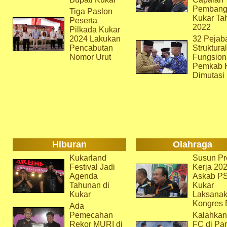
Pembang
Tiga Paslon
Kukar Ta
Peserta
2022
Pilkada Kukar
2024 Lakukan
32 Pejab
Pencabutan
Struktura
Nomor Urut
Fungsion
Pemkab 
Dimutasi
Hiburan
Olahraga
Kukarland
Susun Pr
Festival Jadi
Kerja 202
Agenda
Askab P
Tahunan di
Kukar
Kukar
Laksana
Kongres 
Ada
Pemecahan
Kalahkan
Rekor MURI di
FC di Par