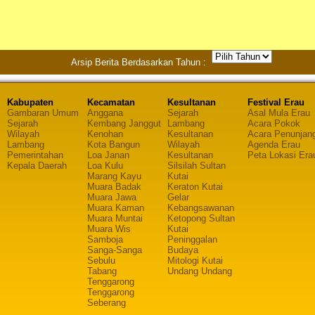
Arsip Berita Berdasarkan Tahun :
Kabupaten
Kecamatan
Kesultanan
Festival Erau
Gambaran Umum
Anggana
Sejarah
Asal Mula Erau
Sejarah
Kembang Janggut
Lambang
Acara Pokok
Wilayah
Kenohan
Kesultanan
Acara Penunjan
Lambang
Kota Bangun
Wilayah
Agenda Erau
Pemerintahan
Loa Janan
Kesultanan
Peta Lokasi Era
Kepala Daerah
Loa Kulu
Silsilah Sultan
Marang Kayu
Kutai
Muara Badak
Keraton Kutai
Muara Jawa
Gelar
Muara Kaman
Kebangsawanan
Muara Muntai
Ketopong Sultan
Muara Wis
Kutai
Samboja
Peninggalan
Sanga-Sanga
Budaya
Sebulu
Mitologi Kutai
Tabang
Undang Undang
Tenggarong
Tenggarong
Seberang