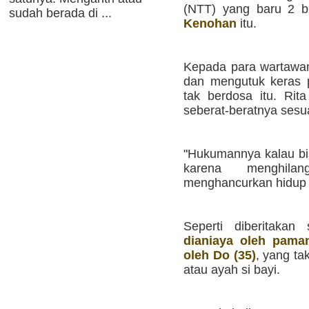
(NTT) yang baru 2 bu
sudah berada di ...
Kenohan
itu.
Kepada para wartawan
dan mengutuk keras p
tak berdosa itu. Rit
seberat-beratnya sesua
"Hukumannya kalau bis
karena menghil
menghancurkan hidup 
Seperti diberitaka
dianiaya oleh paman
oleh Do (35)
, yang ta
atau ayah si bayi.