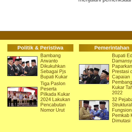
Politik & Peristiwa
Pemerintahan
Bambang
Bupati Ed
Arwanto
Damansy
Dikukuhkan
Paparka
Sebagai Pjs
Prestasi 
Bupati Kukar
Capaian
Pembang
Tiga Paslon
Kukar Ta
Peserta
2022
Pilkada Kukar
2024 Lakukan
32 Pejab
Pencabutan
Struktura
Nomor Urut
Fungsion
Pemkab 
Dimutasi