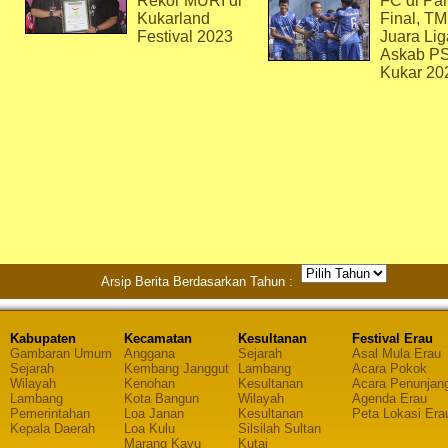
Rekor MURI di
FC di Par
Kukarland
Final, T
Festival 2023
Juara Lig
Askab P
Kukar 20
Arsip Berita Berdasarkan Tahun :
Kabupaten
Kecamatan
Kesultanan
Festival Erau
Gambaran Umum
Anggana
Sejarah
Asal Mula Erau
Sejarah
Kembang Janggut
Lambang
Acara Pokok
Wilayah
Kenohan
Kesultanan
Acara Penunjan
Lambang
Kota Bangun
Wilayah
Agenda Erau
Pemerintahan
Loa Janan
Kesultanan
Peta Lokasi Era
Kepala Daerah
Loa Kulu
Silsilah Sultan
Marang Kayu
Kutai