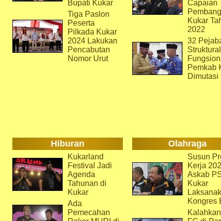
Bupati Kukar
Capaian
Pembang
Tiga Paslon
Kukar Ta
Peserta
2022
Pilkada Kukar
2024 Lakukan
32 Pejab
Pencabutan
Struktura
Nomor Urut
Fungsion
Pemkab 
Dimutasi
Hiburan
Olahraga
Kukarland
Susun Pr
Festival Jadi
Kerja 202
Agenda
Askab P
Tahunan di
Kukar
Kukar
Laksana
Kongres 
Ada
Pemecahan
Kalahkan