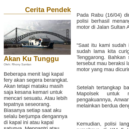
Cerita Pendek
Pada Rabu (16/04) din
polisi berhasil mena
motor di Jalan Sultan
"Saat itu kami sudah 
sudah lama kita curi
Tenggarong. Bahkan s
Akan Ku Tunggu
tersebut mau beraksi
Oleh: Rhony Samlan
motor yang mau dicuri
Beberapa menit lagi kapal
fery akan segera berangkat.
Akan tetapi mataku masih
Setelah tertangkap ba
saja kesana kemari untuk
Mapolsek untuk m
mencari sesuatu. Atau lebih
pengakuannya, Anwar t
tepatnya seseorang.
melainkan berdua den
Biasanya setiap saat aku
selalu berjumpa dengannya
di kapal ini atau kapal
Kemudian, polisi la
satunya. Mengantri atau