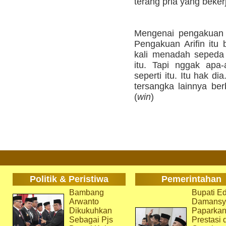
terang pria yang beker
Mengenai pengakuan 
Pengakuan Arifin itu 
kali menadah sepeda 
itu. Tapi nggak apa-
seperti itu. Itu hak di
tersangka lainnya ber
(
win
)
Politik & Peristiwa
Pemerintahan
Bambang
Bupati Ed
Arwanto
Damansy
Dikukuhkan
Paparka
Sebagai Pjs
Prestasi 