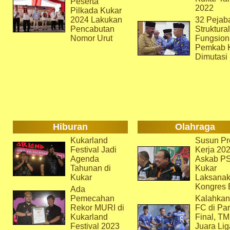
Peserta
2022
Pilkada Kukar
2024 Lakukan
32 Pejab
Pencabutan
Struktura
Nomor Urut
Fungsion
Pemkab 
Dimutasi
Hiburan
Olahraga
Kukarland
Susun Pr
Festival Jadi
Kerja 202
Agenda
Askab P
Tahunan di
Kukar
Kukar
Laksana
Kongres 
Ada
Pemecahan
Kalahkan
Rekor MURI di
FC di Par
Kukarland
Final, T
Festival 2023
Juara Lig