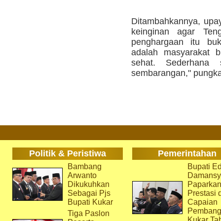
Ditambahkannya, upaya
keinginan agar Teng
penghargaan itu buk
adalah masyarakat b
sehat. Sederhana
sembarangan," pungka
Politik & Peristiwa
Pemerintahan
Bambang
Bupati Ed
Arwanto
Damansy
Dikukuhkan
Paparka
Sebagai Pjs
Prestasi 
Bupati Kukar
Capaian
Pembang
Tiga Paslon
Kukar Ta