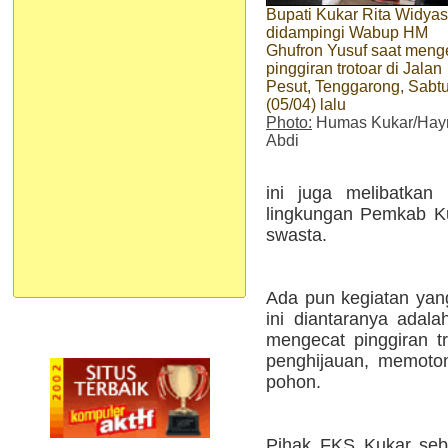
Bupati Kukar Rita Widyas
didampingi Wabup HM
Ghufron Yusuf saat meng
pinggiran trotoar di Jalan
Pesut, Tenggarong, Sabt
(05/04) lalu
Photo:
Humas Kukar/Hay
Abdi
ini juga melibatkan 
lingkungan Pemkab Ku
swasta.
Ada pun kegiatan yan
ini diantaranya adal
mengecat pinggiran t
penghijauan, memoto
pohon.
Pihak FKS Kukar seb