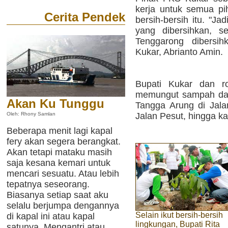
kerja untuk semua pih
Cerita Pendek
bersih-bersih itu. "Ja
yang dibersihkan, s
Tenggarong dibersi
Kukar, Abrianto Amin.
Bupati Kukar dan ro
memungut sampah dar
Akan Ku Tunggu
Tangga Arung di Jala
Jalan Pesut, hingga 
Oleh: Rhony Samlan
Beberapa menit lagi kapal
fery akan segera berangkat.
Akan tetapi mataku masih
saja kesana kemari untuk
mencari sesuatu. Atau lebih
tepatnya seseorang.
Biasanya setiap saat aku
selalu berjumpa dengannya
Selain ikut bersih-bersih
di kapal ini atau kapal
lingkungan, Bupati Rita
satunya. Mengantri atau