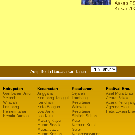
Askab P
Kukar 20
Arsip Berita Berdasarkan Tahun :
Kabupaten
Kecamatan
Kesultanan
Festival Erau
Gambaran Umum
Anggana
Sejarah
Asal Mula Erau
Sejarah
Kembang Janggut
Lambang
Acara Pokok
Wilayah
Kenohan
Kesultanan
Acara Penunjan
Lambang
Kota Bangun
Wilayah
Agenda Erau
Pemerintahan
Loa Janan
Kesultanan
Peta Lokasi Era
Kepala Daerah
Loa Kulu
Silsilah Sultan
Marang Kayu
Kutai
Muara Badak
Keraton Kutai
Muara Jawa
Gelar
Muara Kaman
Kebangsawanan