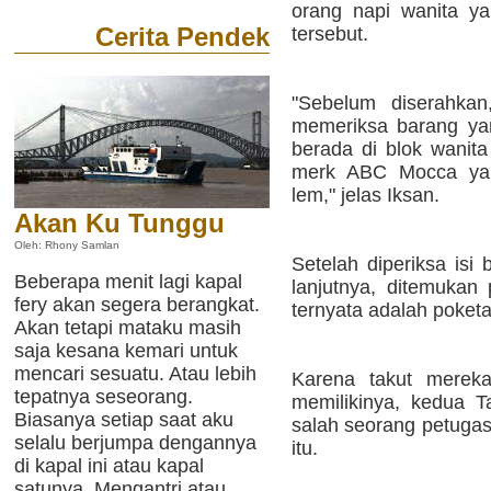
orang napi wanita y
Cerita Pendek
tersebut.
"Sebelum diserahkan,
memeriksa barang ya
berada di blok wanita
merk ABC Mocca yan
lem," jelas Iksan.
Akan Ku Tunggu
Oleh: Rhony Samlan
Setelah diperiksa isi
Beberapa menit lagi kapal
lanjutnya, ditemukan 
fery akan segera berangkat.
ternyata adalah poket
Akan tetapi mataku masih
saja kesana kemari untuk
mencari sesuatu. Atau lebih
Karena takut merek
tepatnya seseorang.
memilikinya, kedua T
Biasanya setiap saat aku
salah seorang petugas
selalu berjumpa dengannya
itu.
di kapal ini atau kapal
satunya. Mengantri atau