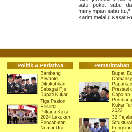
satu poket sabu da
menyimpan sabu itu,"
Karim melalui Kasat 
Politik & Peristiwa
Pemerintahan
Bambang
Bupati Ed
Arwanto
Damansy
Dikukuhkan
Paparka
Sebagai Pjs
Prestasi 
Bupati Kukar
Capaian
Pembang
Tiga Paslon
Kukar Ta
Peserta
2022
Pilkada Kukar
2024 Lakukan
32 Pejab
Pencabutan
Struktura
Nomor Urut
Fungsion