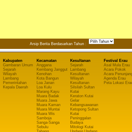
Arsip Berita Berdasarkan Tahun :
Kabupaten
Kecamatan
Kesultanan
Festival Erau
Gambaran Umum
Anggana
Sejarah
Asal Mula Erau
Sejarah
Kembang Janggut
Lambang
Acara Pokok
Wilayah
Kenohan
Kesultanan
Acara Penunjan
Lambang
Kota Bangun
Wilayah
Agenda Erau
Pemerintahan
Loa Janan
Kesultanan
Peta Lokasi Era
Kepala Daerah
Loa Kulu
Silsilah Sultan
Marang Kayu
Kutai
Muara Badak
Keraton Kutai
Muara Jawa
Gelar
Muara Kaman
Kebangsawanan
Muara Muntai
Ketopong Sultan
Muara Wis
Kutai
Samboja
Peninggalan
Sanga-Sanga
Budaya
Sebulu
Mitologi Kutai
Tabang
Undang Undang