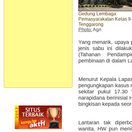
Gedung Lembaga
Pemasyarakatan Kelas II
Tenggarong
Photo:
Agri
Yang menarik, upaya 
jenis sabu ini dilak
(Tahanan Pendamp
pembinaan di dalam La
Menurut Kepala Lapa
pengungkapan kasus na
sekitar pukul 17.30
narapidana berinisial
bingkisan kepada seora
Lantaran tak diper
wanita, HW pun menit