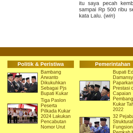
itu saya pecah kemb
sampai Rp 500 ribu se
kata Lalu. (
win
)
Politik & Peristiwa
Pemerintahan
Bambang
Bupati Ed
Arwanto
Damansy
Dikukuhkan
Paparka
Sebagai Pjs
Prestasi 
Bupati Kukar
Capaian
Pembang
Tiga Paslon
Kukar Ta
Peserta
2022
Pilkada Kukar
2024 Lakukan
32 Pejab
Pencabutan
Struktura
Nomor Urut
Fungsion
Pemkab 