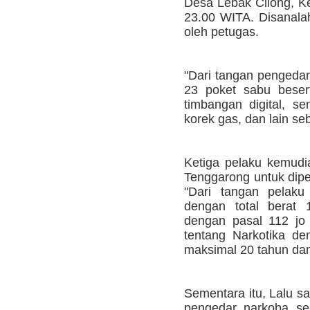
Desa Lebak Cilong, K
23.00 WITA. Disanala
oleh petugas.
"Dari tangan pengedar
23 poket sabu besert
timbangan digital, se
korek gas, dan lain s
Ketiga pelaku kemudia
Tenggarong untuk dipe
"Dari tangan pelak
dengan total berat 
dengan pasal 112 j
tentang Narkotika d
maksimal 20 tahun dan
Sementara itu, Lalu s
pengedar narkoba se