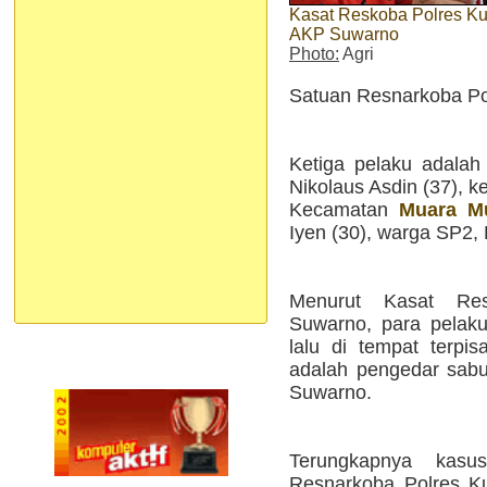
Kasat Reskoba Polres Ku
AKP Suwarno
Photo:
Agri
Satuan Resnarkoba Po
Ketiga pelaku adalah 
Nikolaus Asdin (37), 
Kecamatan
Muara Mu
Iyen (30), warga SP2
Menurut Kasat Re
Suwarno, para pelak
lalu di tempat terpis
adalah pengedar sabu,
Suwarno.
Terungkapnya kasu
Resnarkoba Polres Ku