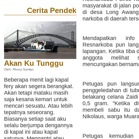
masyarakat di jalan p
Cerita Pendek
di desa Long Awang,
narkoba di daerah ters
Mendapatkan info
Resnarkoba pun lang
lapangan. Ketika tiba d
anggota melihat 
Akan Ku Tunggu
mencurigakan bernama
Oleh: Rhony Samlan
Beberapa menit lagi kapal
Petugas pun langsu
fery akan segera berangkat.
penggeledahan di tubu
Akan tetapi mataku masih
belakang celana Zaidi
saja kesana kemari untuk
0,5 gram. "Ketika d
mencari sesuatu. Atau lebih
membeli sabu itu d
tepatnya seseorang.
Nikolaus, warga Muara
Biasanya setiap saat aku
selalu berjumpa dengannya
di kapal ini atau kapal
Petugas kemudian
satunya. Mengantri atau