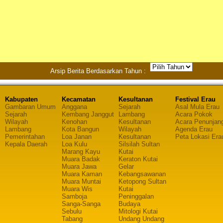
Arsip Berita Berdasarkan Tahun :
Kabupaten
Kecamatan
Kesultanan
Festival Erau
Gambaran Umum
Anggana
Sejarah
Asal Mula Erau
Sejarah
Kembang Janggut
Lambang
Acara Pokok
Wilayah
Kenohan
Kesultanan
Acara Penunjan
Lambang
Kota Bangun
Wilayah
Agenda Erau
Pemerintahan
Loa Janan
Kesultanan
Peta Lokasi Era
Kepala Daerah
Loa Kulu
Silsilah Sultan
Marang Kayu
Kutai
Muara Badak
Keraton Kutai
Muara Jawa
Gelar
Muara Kaman
Kebangsawanan
Muara Muntai
Ketopong Sultan
Muara Wis
Kutai
Samboja
Peninggalan
Sanga-Sanga
Budaya
Sebulu
Mitologi Kutai
Tabang
Undang Undang