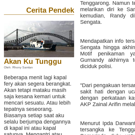
Tenggarong. Namun ter
Cerita Pendek
melarikan diri ke S
kemudian, Randy dik
Sengata.
Mendapatkan info ters
Sengata hingga akhi
Motif penikaman y
Gurnandy akhirnya t
Akan Ku Tunggu
diciduk polisi.
Oleh: Rhony Samlan
Beberapa menit lagi kapal
fery akan segera berangkat.
"Dari pengakuan tersa
Akan tetapi mataku masih
sakit hati dengan u
saja kesana kemari untuk
dengan perkataan ka
mencari sesuatu. Atau lebih
AKP Zainal Arifin mela
tepatnya seseorang.
Biasanya setiap saat aku
selalu berjumpa dengannya
Menurut Ipda Darwan
di kapal ini atau kapal
tersangka ke Tengg
satunya. Mengantri atau