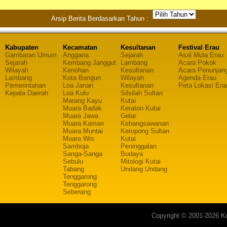
Arsip Berita Berdasarkan Tahun :
Kabupaten
Kecamatan
Kesultanan
Festival Erau
Gambaran Umum
Anggana
Sejarah
Asal Mula Erau
Sejarah
Kembang Janggut
Lambang
Acara Pokok
Wilayah
Kenohan
Kesultanan
Acara Penunjan
Lambang
Kota Bangun
Wilayah
Agenda Erau
Pemerintahan
Loa Janan
Kesultanan
Peta Lokasi Era
Kepala Daerah
Loa Kulu
Silsilah Sultan
Marang Kayu
Kutai
Muara Badak
Keraton Kutai
Muara Jawa
Gelar
Muara Kaman
Kebangsawanan
Muara Muntai
Ketopong Sultan
Muara Wis
Kutai
Samboja
Peninggalan
Sanga-Sanga
Budaya
Sebulu
Mitologi Kutai
Tabang
Undang Undang
Tenggarong
Tenggarong
Seberang
Copyright © 2001-2026 Ku