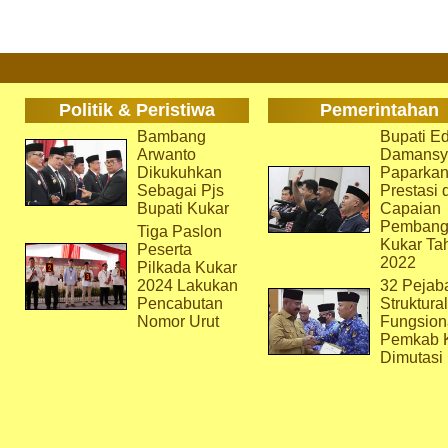
Politik & Peristiwa
Pemerintahan
Bambang
Bupati Ed
Arwanto
Damansy
Dikukuhkan
Paparka
Sebagai Pjs
Prestasi 
Bupati Kukar
Capaian
Pembang
Tiga Paslon
Kukar Ta
Peserta
2022
Pilkada Kukar
2024 Lakukan
32 Pejab
Pencabutan
Struktura
Nomor Urut
Fungsion
Pemkab 
Dimutasi