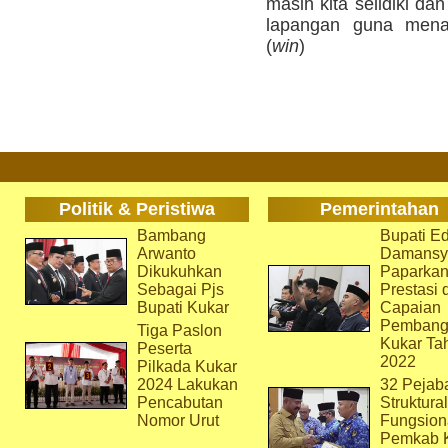
masih kita selidiki d
lapangan guna menan
(
win
)
Politik & Peristiwa
Pemerintahan
Bambang
Bupati Ed
Arwanto
Damansy
Dikukuhkan
Paparka
Sebagai Pjs
Prestasi 
Bupati Kukar
Capaian
Pembang
Tiga Paslon
Kukar Ta
Peserta
2022
Pilkada Kukar
2024 Lakukan
32 Pejab
Pencabutan
Struktura
Nomor Urut
Fungsion
Pemkab 