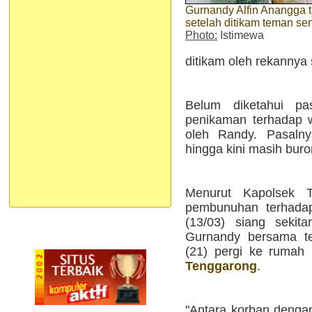
Gurnandy Alfin Anangga 
setelah ditikam teman sen
Photo:
Istimewa
ditikam oleh rekannya 
Belum diketahui pa
penikaman terhadap 
oleh Randy. Pasalny
hingga kini masih buro
Menurut Kapolsek T
pembunuhan terhadap
(13/03) siang sekit
Gurnandy bersama t
(21) pergi ke rumah
Tenggarong
.
"Antara korban dengan