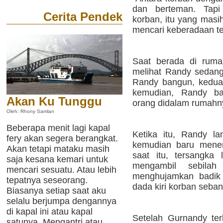
dan berteman. Tap
Cerita Pendek
korban, itu yang masih 
mencari keberadaan ter
Saat berada di rum
melihat Randy sedang
Randy bangun, keduan
kemudian, Randy ba
Akan Ku Tunggu
orang didalam rumahn
Oleh: Rhony Samlan
Beberapa menit lagi kapal
Ketika itu, Randy l
fery akan segera berangkat.
kemudian baru menem
Akan tetapi mataku masih
saat itu, tersangka
saja kesana kemari untuk
mengambil sebilah
mencari sesuatu. Atau lebih
menghujamkan badik 
tepatnya seseorang.
dada kiri korban sebany
Biasanya setiap saat aku
selalu berjumpa dengannya
di kapal ini atau kapal
Setelah Gurnandy ter
satunya. Mengantri atau