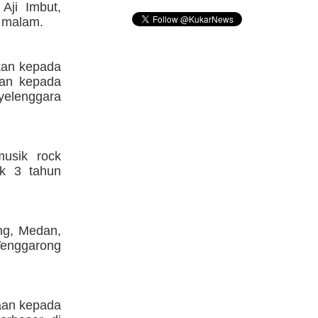
Aji Imbut,
 malam.
kan kepada
ian kepada
yelenggara
musik rock
ak 3 tahun
ang, Medan,
 Tenggarong
gaan kepada