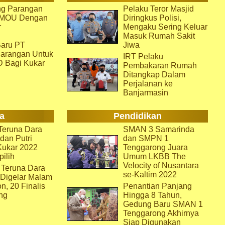
g Parangan
Pelaku Teror Masjid
i MOU Dengan
Diringkus Polisi,
r
Mengaku Sering Keluar
Masuk Rumah Sakit
aru PT
Jiwa
arangan Untuk
IRT Pelaku
D Bagi Kukar
Pembakaran Rumah
Ditangkap Dalam
Perjalanan ke
Banjarmasin
a
Pendidikan
eruna Dara
SMAN 3 Samarinda
dan Putri
dan SMPN 1
Kukar 2022
Tenggarong Juara
pilih
Umum LKBB The
Velocity of Nusantara
 Teruna Dara
se-Kaltim 2022
 Digelar Malam
on, 20 Finalis
Penantian Panjang
ng
Hingga 8 Tahun,
Gedung Baru SMAN 1
Tenggarong Akhirnya
Siap Digunakan