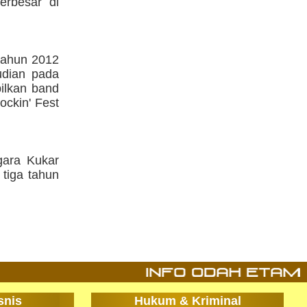
erbesar di
 tahun 2012
udian pada
ilkan band
ockin' Fest
gara Kukar
tiga tahun
snis
Hukum & Kriminal