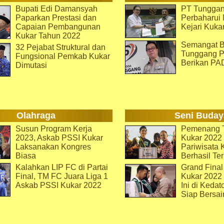
Bupati Edi Damansyah
PT Tunggan
Paparkan Prestasi dan
Perbaharu
Capaian Pembangunan
Kejari Kuka
Kukar Tahun 2022
Semangat B
32 Pejabat Struktural dan
Tunggang P
Fungsional Pemkab Kukar
Berikan PA
Dimutasi
Olahraga
Seni Buday
Susun Program Kerja
Pemenang T
2023, Askab PSSI Kukar
Kukar 2022 
Laksanakan Kongres
Pariwisata 
Biasa
Berhasil Ter
Kalahkan LIP FC di Partai
Grand Final
Final, TM FC Juara Liga 1
Kukar 2022
Askab PSSI Kukar 2022
Ini di Kedat
Siap Bersai