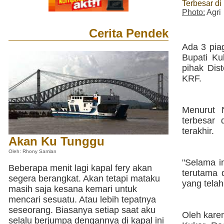
Terbesar di
Photo:
Agri
Cerita Pendek
Ada 3 pia
Bupati Ku
pihak Dis
KRF.
Menurut N
terbesar 
terakhir.
Akan Ku Tunggu
Oleh: Rhony Samlan
"Selama i
Beberapa menit lagi kapal fery akan
terutama 
segera berangkat. Akan tetapi mataku
yang telah
masih saja kesana kemari untuk
mencari sesuatu. Atau lebih tepatnya
seseorang. Biasanya setiap saat aku
Oleh kare
selalu berjumpa dengannya di kapal ini