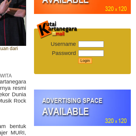
Username
uan dari
Password
 WITA
artanegara
irnya resmi
ekor Dunia
Musik Rock
lam bentuk
jer MURI,