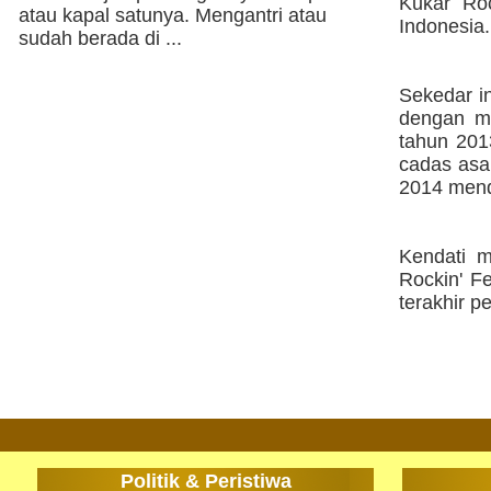
Kukar Roc
atau kapal satunya. Mengantri atau
Indonesia.
sudah berada di ...
Sekedar in
dengan me
tahun 201
cadas asa
2014 mend
Kendati m
Rockin' F
terakhir p
Politik & Peristiwa