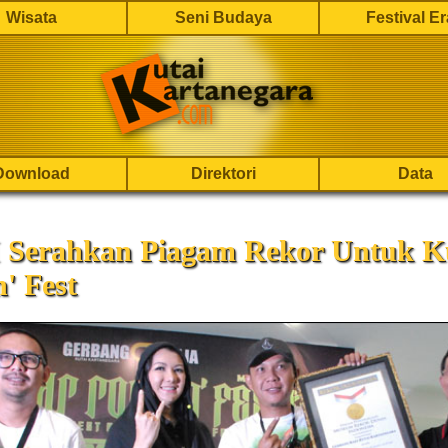
Wisata
Seni Budaya
Festival E
Download
Direktori
Data
Serahkan Piagam Rekor Untuk K
' Fest