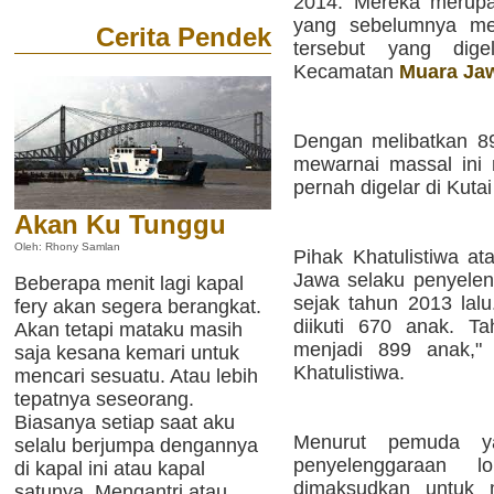
2014. Mereka merupa
yang sebelumnya men
Cerita Pendek
tersebut yang dige
Kecamatan
Muara Ja
Dengan melibatkan 89
mewarnai massal ini
pernah digelar di Kuta
Akan Ku Tunggu
Oleh: Rhony Samlan
Pihak Khatulistiwa at
Jawa selaku penyeleng
Beberapa menit lagi kapal
sejak tahun 2013 lalu
fery akan segera berangkat.
diikuti 670 anak. T
Akan tetapi mataku masih
menjadi 899 anak,"
saja kesana kemari untuk
Khatulistiwa.
mencari sesuatu. Atau lebih
tepatnya seseorang.
Biasanya setiap saat aku
Menurut pemuda ya
selalu berjumpa dengannya
penyelenggaraan 
di kapal ini atau kapal
dimaksudkan untuk m
satunya. Mengantri atau