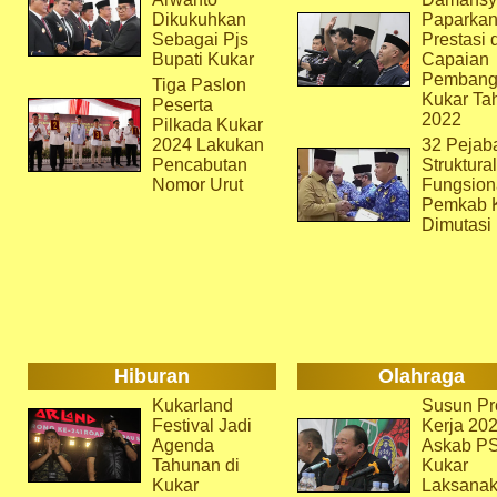
Dikukuhkan
Paparka
Sebagai Pjs
Prestasi 
Bupati Kukar
Capaian
Pembang
Tiga Paslon
Kukar Ta
Peserta
2022
Pilkada Kukar
2024 Lakukan
32 Pejab
Pencabutan
Struktura
Nomor Urut
Fungsion
Pemkab 
Dimutasi
Hiburan
Olahraga
Kukarland
Susun Pr
Festival Jadi
Kerja 202
Agenda
Askab P
Tahunan di
Kukar
Kukar
Laksana