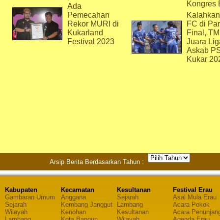
Kongres 
Ada
Pemecahan
Kalahkan
Rekor MURI di
FC di Par
Kukarland
Final, T
Festival 2023
Juara Lig
Askab P
Kukar 20
Arsip Berita Berdasarkan Tahun :
Kabupaten
Kecamatan
Kesultanan
Festival Erau
Gambaran Umum
Anggana
Sejarah
Asal Mula Erau
Sejarah
Kembang Janggut
Lambang
Acara Pokok
Wilayah
Kenohan
Kesultanan
Acara Penunjan
Lambang
Kota Bangun
Wilayah
Agenda Erau