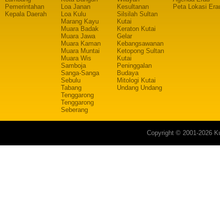
Pemerintahan
Loa Janan
Kesultanan
Peta Lokasi Era
Kepala Daerah
Loa Kulu
Silsilah Sultan
Marang Kayu
Kutai
Muara Badak
Keraton Kutai
Muara Jawa
Gelar
Muara Kaman
Kebangsawanan
Muara Muntai
Ketopong Sultan
Muara Wis
Kutai
Samboja
Peninggalan
Sanga-Sanga
Budaya
Sebulu
Mitologi Kutai
Tabang
Undang Undang
Tenggarong
Tenggarong
Seberang
Copyright © 2001-2026 Ku