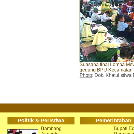
Suasana final Lomba Mew
gedung BPU Kecamatan M
Photo
: Dok. Khatulistiw
Politik & Peristiwa
Pemerintahan
Bambang
Bupati Ed
Arwanto
Damansy