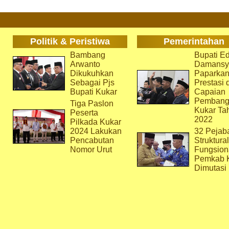
Politik & Peristiwa
Pemerintahan
Bambang
Bupati Ed
Arwanto
Damansy
Dikukuhkan
Paparka
Sebagai Pjs
Prestasi 
Bupati Kukar
Capaian
Pembang
Tiga Paslon
Kukar Ta
Peserta
2022
Pilkada Kukar
2024 Lakukan
32 Pejab
Pencabutan
Struktura
Nomor Urut
Fungsion
Pemkab 
Dimutasi