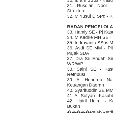
30. Ibram SSos - Kasu
31. Rusdian Noor -
Struktural
32. M Yusuf D SPd - 
BADAN PENGELOLA
33. Hamly SE - Pj K
34. M Kadrie MH SE -
35. Indrayanto SSos 
36. Asdi SE MM - Plt
Pajak SDA
37. Dra Sri Endah Se
WR/WP
38. Saini SE - Kasu
Retribusi
39. Aji Hendrete N
Keuangan Daerah
40. Syarifuddin SE MM
41. Aji Sofyan - Kasub
42. Hairil Helmi - 
Bukan
�����Pajak/Retrib