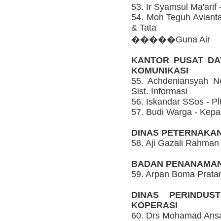
53. Ir Syamsul Ma'ari
54. Moh Teguh Aviantar
& Tata
�����Guna Air
KANTOR PUSAT DA
KOMUNIKASI
55. Achdeniansyah N
Sist. Informasi
56. Iskandar SSos - Pl
57. Budi Warga - Kepa
DINAS PETERNAKA
58. Aji Gazali Rahman
BADAN PENANAMA
59. Arpan Boma Prata
DINAS PERINDUS
KOPERASI
60. Drs Mohamad Ansa