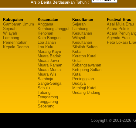
Arsip Berita Berdasarkan Tahun :
Kabupaten
Kecamatan
Kesultanan
Festival Erau
Gambaran Umum
Anggana
Sejarah
Asal Mula Erau
Sejarah
Kembang Janggut
Lambang
Acara Pokok
Wilayah
Kenohan
Kesultanan
Acara Penunjan
Lambang
Kota Bangun
Wilayah
Agenda Erau
Pemerintahan
Loa Janan
Kesultanan
Peta Lokasi Era
Kepala Daerah
Loa Kulu
Silsilah Sultan
Marang Kayu
Kutai
Muara Badak
Keraton Kutai
Muara Jawa
Gelar
Muara Kaman
Kebangsawanan
Muara Muntai
Ketopong Sultan
Muara Wis
Kutai
Samboja
Peninggalan
Sanga-Sanga
Budaya
Sebulu
Mitologi Kutai
Tabang
Undang Undang
Tenggarong
Tenggarong
Seberang
Copyright © 2001-2026 Ku