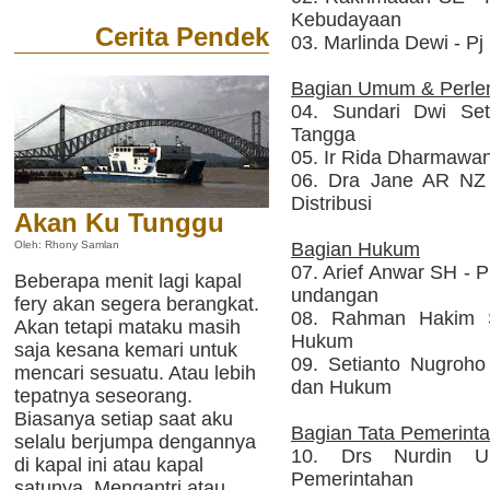
Kebudayaan
Cerita Pendek
03. Marlinda Dewi - P
Bagian Umum & Perle
04. Sundari Dwi Se
Tangga
05. Ir Rida Dharmawan
06. Dra Jane AR NZ
Distribusi
Akan Ku Tunggu
Bagian Hukum
Oleh: Rhony Samlan
07. Arief Anwar SH - 
Beberapa menit lagi kapal
undangan
fery akan segera berangkat.
08. Rahman Hakim
Akan tetapi mataku masih
Hukum
saja kesana kemari untuk
09. Setianto Nugroh
mencari sesuatu. Atau lebih
dan Hukum
tepatnya seseorang.
Biasanya setiap saat aku
Bagian Tata Pemerint
selalu berjumpa dengannya
10. Drs Nurdin U
di kapal ini atau kapal
Pemerintahan
satunya. Mengantri atau