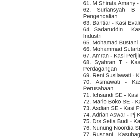
61. M Shirata Amany -
62. Suriansyah B
Pengendalian
63. Bahtiar - Kasi Eva
64. Sadaruddin - K
Industri
65. Mohamad Bustani S
66. Mohammad Sutarto
67. Amran - Kasi Perij
68. Syahran T - Ka
Perdagangan
69. Reni Susilawati -
70. Asmawati - Kasi
Perusahaan
71. Ichsandi SE - Kas
72. Mario Boko SE - 
73. Asdian SE - Kasi
74. Adrian Aswar - Pj
75. Drs Setia Budi -
76. Nunung Noordia S
77. Rusnani - Kasuba