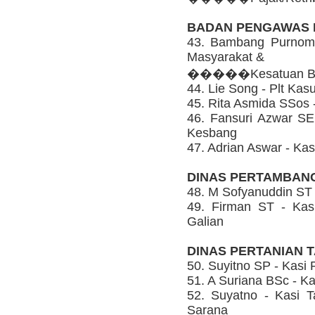
BADAN PENGAWAS
43. Bambang Purnomo
Masyarakat &
�����Kesatuan B
44. Lie Song - Plt K
45. Rita Asmida SSos 
46. Fansuri Azwar S
Kesbang
47. Adrian Aswar - Ka
DINAS PERTAMBAN
48. M Sofyanuddin S
49. Firman ST - Kas
Galian
DINAS PERTANIAN
50. Suyitno SP - Kasi P
51. A Suriana BSc - 
52. Suyatno - Kasi 
Sarana