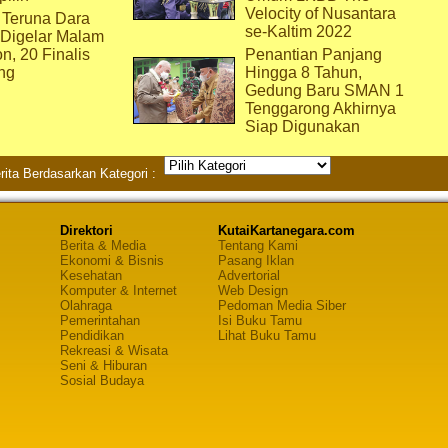
Velocity of Nusantara
 Teruna Dara
se-Kaltim 2022
 Digelar Malam
on, 20 Finalis
Penantian Panjang
ng
Hingga 8 Tahun,
Gedung Baru SMAN 1
Tenggarong Akhirnya
Siap Digunakan
rita Berdasarkan Kategori :
Direktori
KutaiKartanegara.com
Berita & Media
Tentang Kami
Ekonomi & Bisnis
Pasang Iklan
Kesehatan
Advertorial
Komputer & Internet
Web Design
Olahraga
Pedoman Media Siber
Pemerintahan
Isi Buku Tamu
Pendidikan
Lihat Buku Tamu
Rekreasi & Wisata
Seni & Hiburan
Sosial Budaya