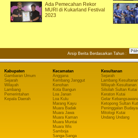
Ada Pemecahan Rekor
MURI di Kukarland Festival
2023
Arsip Berita Berdasarkan Tahun :
Kabupaten
Kecamatan
Kesultanan
Gambaran Umum
Anggana
Sejarah
Sejarah
Kembang Janggut
Lambang Kesultana
Wilayah
Kenohan
Wilayah Kesultanan
Lambang
Kota Bangun
Silsilah Sultan Kutai
Pemerintahan
Loa Janan
Keraton Kutai
Kepala Daerah
Loa Kulu
Gelar Kebangsawan
Marang Kayu
Ketopong Sultan Kut
Muara Badak
Peninggalan Budaya
Muara Jawa
Mitologi Kutai
Muara Kaman
Undang Undang
Muara Muntai
Muara Wis
Samboja
Sanga-Sanga