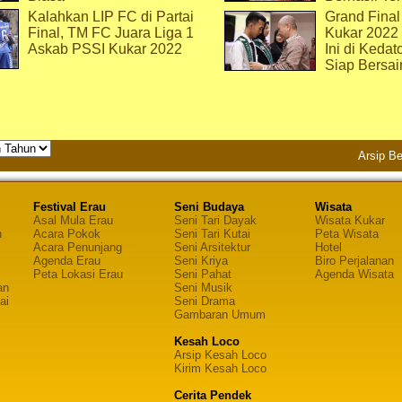
Kalahkan LIP FC di Partai
Grand Final
Final, TM FC Juara Liga 1
Kukar 2022
Askab PSSI Kukar 2022
Ini di Kedat
Siap Bersai
Arsip Be
Festival Erau
Seni Budaya
Wisata
Asal Mula Erau
Seni Tari Dayak
Wisata Kukar
n
Acara Pokok
Seni Tari Kutai
Peta Wisata
Acara Penunjang
Seni Arsitektur
Hotel
Agenda Erau
Seni Kriya
Biro Perjalanan
Peta Lokasi Erau
Seni Pahat
Agenda Wisata
an
Seni Musik
ai
Seni Drama
Gambaran Umum
Kesah Loco
Arsip Kesah Loco
Kirim Kesah Loco
Cerita Pendek