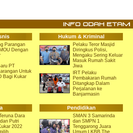
snis
Hukum & Kriminal
g Parangan
Pelaku Teror Masjid
i MOU Dengan
Diringkus Polisi,
r
Mengaku Sering Keluar
Masuk Rumah Sakit
aru PT
Jiwa
arangan Untuk
IRT Pelaku
D Bagi Kukar
Pembakaran Rumah
Ditangkap Dalam
Perjalanan ke
Banjarmasin
a
Pendidikan
eruna Dara
SMAN 3 Samarinda
dan Putri
dan SMPN 1
Kukar 2022
Tenggarong Juara
pilih
Umum LKBB The