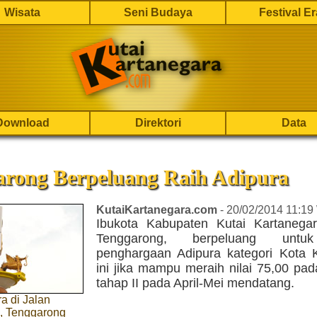
Wisata
Seni Budaya
Festival E
Download
Direktori
Data
arong Berpeluang Raih Adipura
KutaiKartanegara.com
- 20/02/2014 11:19
Ibukota Kabupaten Kutai Kartanegar
Tenggarong, berpeluang untu
penghargaan Adipura kategori Kota K
ini jika mampu meraih nilai 75,00 pad
tahap II pada April-Mei mendatang.
a di Jalan
, Tenggarong