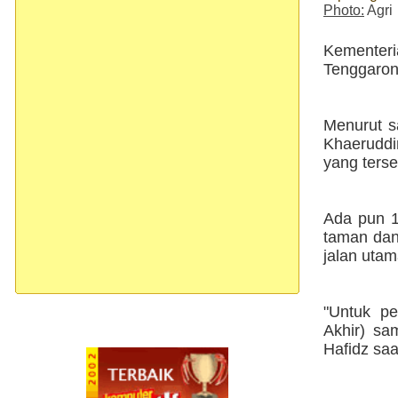
Photo:
Agri
Kementer
Tenggaron
Menurut s
Khaeruddin
yang terse
Ada pun 15
taman dan
jalan uta
"Untuk pe
Akhir) sa
Hafidz saa