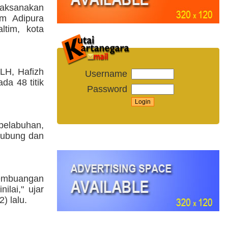
laksanakan
im Adipura
ltim, kota
LH, Hafizh
Username
da 48 titik
Password
 pelabuhan,
ghubung dan
Pembuangan
lai," ujar
) lalu.