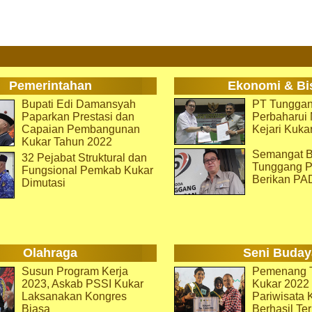
Pemerintahan
Ekonomi & Bi
Bupati Edi Damansyah
PT Tunggan
Paparkan Prestasi dan
Perbaharu
Capaian Pembangunan
Kejari Kuka
Kukar Tahun 2022
Semangat B
32 Pejabat Struktural dan
Tunggang P
Fungsional Pemkab Kukar
Berikan PA
Dimutasi
Olahraga
Seni Buday
Susun Program Kerja
Pemenang T
2023, Askab PSSI Kukar
Kukar 2022 
Laksanakan Kongres
Pariwisata 
Biasa
Berhasil Ter