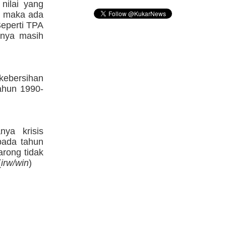
nilai yang
7, maka ada
Seperti TPA
inya masih
kebersihan
tahun 1990-
nya krisis
 pada tahun
arong tidak
(
irw/win
)