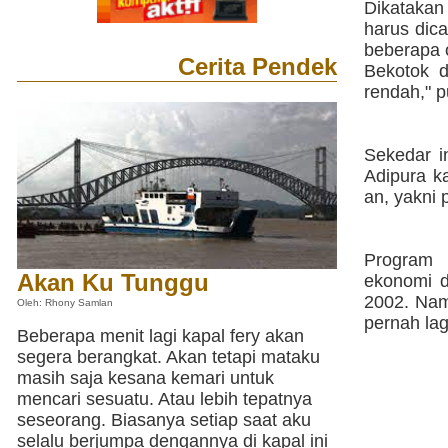
Dikatakan
harus dic
beberapa o
Cerita Pendek
Bekotok d
rendah," 
Sekedar i
Adipura ka
an, yakni
Program 
Akan Ku Tunggu
ekonomi d
2002. Nam
Oleh: Rhony Samlan
pernah lag
Beberapa menit lagi kapal fery akan
segera berangkat. Akan tetapi mataku
masih saja kesana kemari untuk
mencari sesuatu. Atau lebih tepatnya
seseorang. Biasanya setiap saat aku
selalu berjumpa dengannya di kapal ini