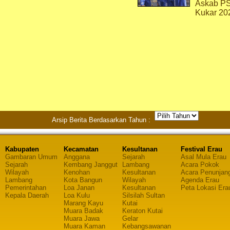
Askab P
Kukar 20
Arsip Berita Berdasarkan Tahun :
Kabupaten
Kecamatan
Kesultanan
Festival Erau
Gambaran Umum
Anggana
Sejarah
Asal Mula Erau
Sejarah
Kembang Janggut
Lambang
Acara Pokok
Wilayah
Kenohan
Kesultanan
Acara Penunjan
Lambang
Kota Bangun
Wilayah
Agenda Erau
Pemerintahan
Loa Janan
Kesultanan
Peta Lokasi Era
Kepala Daerah
Loa Kulu
Silsilah Sultan
Marang Kayu
Kutai
Muara Badak
Keraton Kutai
Muara Jawa
Gelar
Muara Kaman
Kebangsawanan