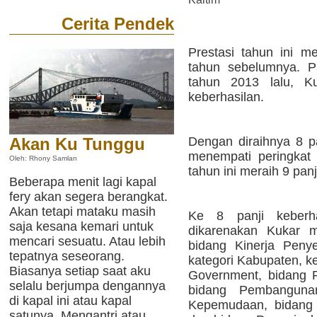
Cerita Pendek
Prestasi tahun ini m
tahun sebelumnya. P
tahun 2013 lalu, K
keberhasilan.
Dengan diraihnya 8 pa
Akan Ku Tunggu
menempati peringkat
Oleh: Rhony Samlan
tahun ini meraih 9 panj
Beberapa menit lagi kapal
fery akan segera berangkat.
Akan tetapi mataku masih
Ke 8 panji keberha
saja kesana kemari untuk
dikarenakan Kukar m
mencari sesuatu. Atau lebih
bidang Kinerja Peny
tepatnya seseorang.
kategori Kabupaten, k
Biasanya setiap saat aku
Government, bidang
selalu berjumpa dengannya
bidang Pembanguna
di kapal ini atau kapal
Kepemudaan, bidang 
satunya. Mengantri atau