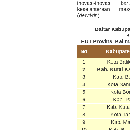
inovasi-inovasi 
kesejahteraan mas
(
dew/win
)
Daftar Kabupa
K
HUT Provinsi Kalim
No
Kabupate
1
Kota Bali
2
Kab. Kutai K
3
Kab. B
4
Kota Sam
5
Kota Bo
6
Kab. P
7
Kab. Kuta
8
Kota Ta
9
Kab. Ma
10
Kab. Bul