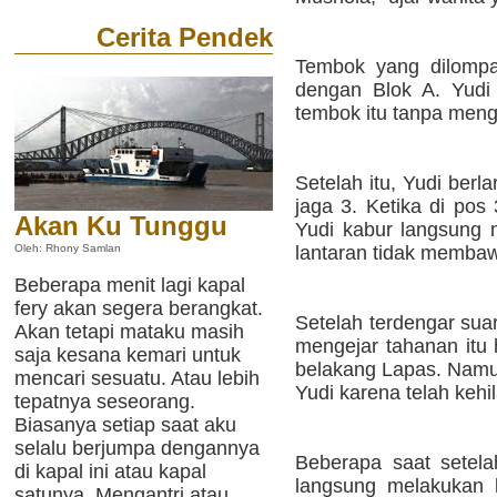
Cerita Pendek
Tembok yang dilompat
dengan Blok A. Yudi 
tembok itu tanpa meng
Setelah itu, Yudi berla
jaga 3. Ketika di pos
Akan Ku Tunggu
Yudi kabur langsung
lantaran tidak memba
Oleh: Rhony Samlan
Beberapa menit lagi kapal
fery akan segera berangkat.
Setelah terdengar sua
Akan tetapi mataku masih
mengejar tahanan itu 
saja kesana kemari untuk
belakang Lapas. Namun
mencari sesuatu. Atau lebih
Yudi karena telah kehi
tepatnya seseorang.
Biasanya setiap saat aku
selalu berjumpa dengannya
Beberapa saat setelah
di kapal ini atau kapal
langsung melakukan 
satunya. Mengantri atau