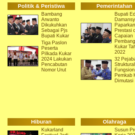
Politik & Peristiwa
Pemerintahan
Bambang
Bupati Ed
Arwanto
Damansy
Dikukuhkan
Paparka
Sebagai Pjs
Prestasi 
Bupati Kukar
Capaian
Pembang
Tiga Paslon
Kukar Ta
Peserta
2022
Pilkada Kukar
2024 Lakukan
32 Pejab
Pencabutan
Struktura
Nomor Urut
Fungsion
Pemkab 
Dimutasi
Hiburan
Olahraga
Kukarland
Susun Pr