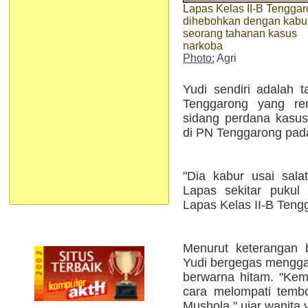
Lapas Kelas II-B Tengga
dihebohkan dengan kabu
seorang tahanan kasus
narkoba
Photo:
Agri
Yudi sendiri adalah t
Tenggarong yang re
sidang perdana kasus
di PN Tenggarong pad
"Dia kabur usai sal
Lapas sekitar pukul
Lapas Kelas II-B Teng
Menurut keterangan b
Yudi bergegas mengga
berwarna hitam. "Kemu
cara melompati tembo
Mushola," ujar wanita y