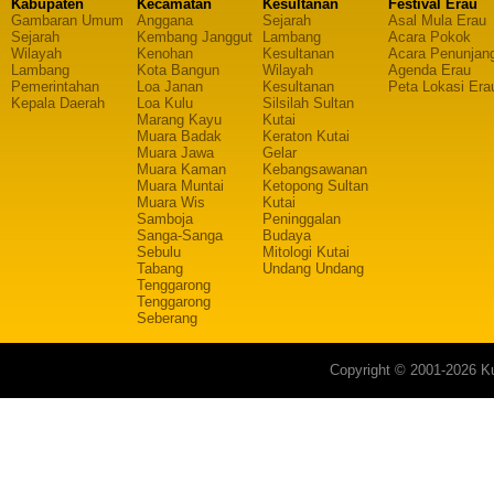
Kabupaten
Kecamatan
Kesultanan
Festival Erau
Gambaran Umum
Anggana
Sejarah
Asal Mula Erau
Sejarah
Kembang Janggut
Lambang
Acara Pokok
Wilayah
Kenohan
Kesultanan
Acara Penunjan
Lambang
Kota Bangun
Wilayah
Agenda Erau
Pemerintahan
Loa Janan
Kesultanan
Peta Lokasi Era
Kepala Daerah
Loa Kulu
Silsilah Sultan
Marang Kayu
Kutai
Muara Badak
Keraton Kutai
Muara Jawa
Gelar
Muara Kaman
Kebangsawanan
Muara Muntai
Ketopong Sultan
Muara Wis
Kutai
Samboja
Peninggalan
Sanga-Sanga
Budaya
Sebulu
Mitologi Kutai
Tabang
Undang Undang
Tenggarong
Tenggarong
Seberang
Copyright © 2001-2026 Ku