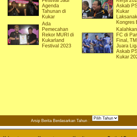
Festival Jadi
Kerja 202
Agenda
Askab P
Tahunan di
Kukar
Kukar
Laksana
Kongres 
Ada
Pemecahan
Kalahkan
Rekor MURI di
FC di Par
Kukarland
Final, T
Festival 2023
Juara Lig
Askab P
Kukar 20
Arsip Berita Berdasarkan Tahun :