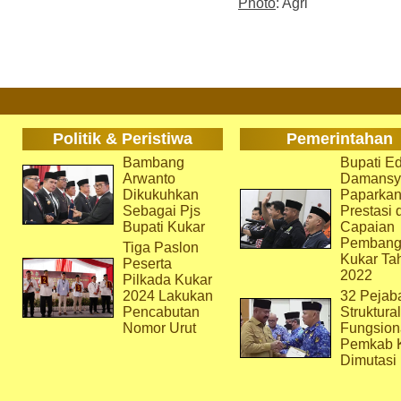
Photo
: Agri
Politik & Peristiwa
Pemerintahan
Bambang
Bupati Ed
Arwanto
Damansy
Dikukuhkan
Paparka
Sebagai Pjs
Prestasi 
Bupati Kukar
Capaian
Pembang
Tiga Paslon
Kukar Ta
Peserta
2022
Pilkada Kukar
2024 Lakukan
32 Pejab
Pencabutan
Struktura
Nomor Urut
Fungsion
Pemkab 
Dimutasi