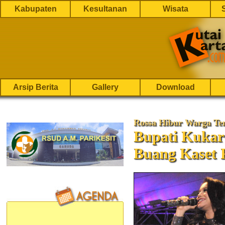
Kabupaten
Kesultanan
Wisata
Arsip Berita
Gallery
Download
Rossa Hibur Warga Te
Bupati Kukar
Buang Kaset 