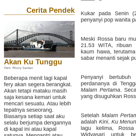
Cerita Pendek
Kukar pada Senin (2
penyanyi pop wanita p
Meski Rossa baru munc
21.53 WITA, ribuan 
kaum hawa, terutama 
sabar menanti sejak p
Akan Ku Tunggu
Oleh: Rhony Samlan
Penyanyi bertubuh
Beberapa menit lagi kapal
perdananya di Tengg
fery akan segera berangkat.
Malam Pertama
. Sec
Akan tetapi mataku masih
yang disuguhkan Ross
saja kesana kemari untuk
mencari sesuatu. Atau lebih
tepatnya seseorang.
Setelah
Malam Perta
Biasanya setiap saat aku
adalah
Kini
,
Ku Menu
selalu berjumpa dengannya
lagu kelima, Rossa
di kapal ini atau kapal
Widyasari untuk 
satunya. Mengantri atau