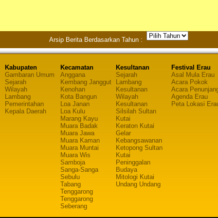
Arsip Berita Berdasarkan Tahun :
Kabupaten
Kecamatan
Kesultanan
Festival Erau
Gambaran Umum
Anggana
Sejarah
Asal Mula Erau
Sejarah
Kembang Janggut
Lambang
Acara Pokok
Wilayah
Kenohan
Kesultanan
Acara Penunjan
Lambang
Kota Bangun
Wilayah
Agenda Erau
Pemerintahan
Loa Janan
Kesultanan
Peta Lokasi Era
Kepala Daerah
Loa Kulu
Silsilah Sultan
Marang Kayu
Kutai
Muara Badak
Keraton Kutai
Muara Jawa
Gelar
Muara Kaman
Kebangsawanan
Muara Muntai
Ketopong Sultan
Muara Wis
Kutai
Samboja
Peninggalan
Sanga-Sanga
Budaya
Sebulu
Mitologi Kutai
Tabang
Undang Undang
Tenggarong
Tenggarong
Seberang