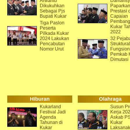
Arwanto
Damansy
Dikukuhkan
Paparka
Sebagai Pjs
Prestasi 
Bupati Kukar
Capaian
Pembang
Tiga Paslon
Kukar Ta
Peserta
2022
Pilkada Kukar
2024 Lakukan
32 Pejab
Pencabutan
Struktura
Nomor Urut
Fungsion
Pemkab 
Dimutasi
Hiburan
Olahraga
Kukarland
Susun Pr
Festival Jadi
Kerja 202
Agenda
Askab P
Tahunan di
Kukar
Kukar
Laksana