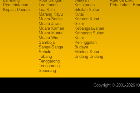
Lambang
Kota Bangun
Wilayah
Agenda Erau
Pemerintahan
Loa Janan
Kesultanan
Peta Lokasi Era
Kepala Daerah
Loa Kulu
Silsilah Sultan
Marang Kayu
Kutai
Muara Badak
Keraton Kutai
Muara Jawa
Gelar
Muara Kaman
Kebangsawanan
Muara Muntai
Ketopong Sultan
Muara Wis
Kutai
Samboja
Peninggalan
Sanga-Sanga
Budaya
Sebulu
Mitologi Kutai
Tabang
Undang Undang
Tenggarong
Tenggarong
Seberang
Copyright © 2001-2026 Ku