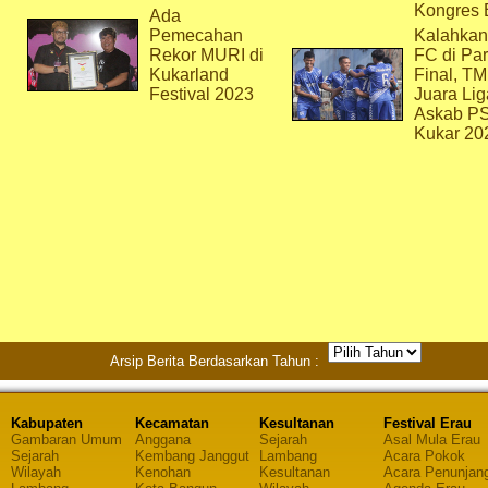
Kongres 
Ada
Pemecahan
Kalahkan
Rekor MURI di
FC di Par
Kukarland
Final, T
Festival 2023
Juara Lig
Askab P
Kukar 20
Arsip Berita Berdasarkan Tahun :
Kabupaten
Kecamatan
Kesultanan
Festival Erau
Gambaran Umum
Anggana
Sejarah
Asal Mula Erau
Sejarah
Kembang Janggut
Lambang
Acara Pokok
Wilayah
Kenohan
Kesultanan
Acara Penunjan