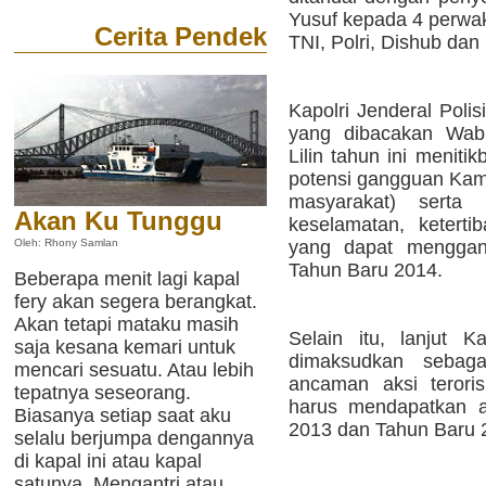
Yusuf kepada 4 perwak
Cerita Pendek
TNI, Polri, Dishub dan
Kapolri Jenderal Poli
yang dibacakan Wab
Lilin tahun ini meniti
potensi gangguan Kam
masyarakat) serta K
Akan Ku Tunggu
keselamatan, ketertib
yang dapat menggan
Oleh: Rhony Samlan
Tahun Baru 2014.
Beberapa menit lagi kapal
fery akan segera berangkat.
Akan tetapi mataku masih
Selain itu, lanjut K
saja kesana kemari untuk
dimaksudkan sebagai
mencari sesuatu. Atau lebih
ancaman aksi terori
tepatnya seseorang.
harus mendapatkan a
Biasanya setiap saat aku
2013 dan Tahun Baru 
selalu berjumpa dengannya
di kapal ini atau kapal
satunya. Mengantri atau