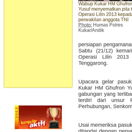
Wabup Kukar HM Ghufro
Yusuf menyematkan pita 
Operasi Lilin 2013 kepad
perwakilan anggota TNI
Photo:
Humas Polres
Kukar/Andik
persiapan pengamanan
Sabtu (21/12) kemar
Operasi Lilin 2013
Tenggarong.
Upacara gelar pasuk
Kukar HM Ghufron Yusu
gabungan yang terliba
terdiri dari unsur 
Perhubungan, Senkom,
Usai memeriksa pasuka
ditandai dengan peny