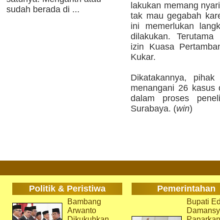
lakukan memang nyaris
sudah berada di ...
tak mau gegabah kar
ini memerlukan lang
dilakukan. Terutama
izin Kuasa Pertamban
Kukar.
Dikatakannya, pihak
menangani 26 kasus 
dalam proses peneli
Surabaya. (
win
)
Politik & Peristiwa
Pemerintahan
Bambang
Bupati Ed
Arwanto
Damansy
Dikukuhkan
Paparka