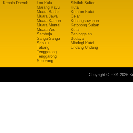
Kepala Daerah
Loa Kulu
Silsilah Sultan
Marang Kayu
Kutai
Muara Badak
Keraton Kutai
Muara Jawa
Gelar
Muara Kaman
Kebangsawanan
Muara Muntai
Ketopong Sultan
Muara Wis
Kutai
Samboja
Peninggalan
Sanga-Sanga
Budaya
Sebulu
Mitologi Kutai
Tabang
Undang Undang
Tenggarong
Tenggarong
Seberang
Copyright © 2001-2026 Ku