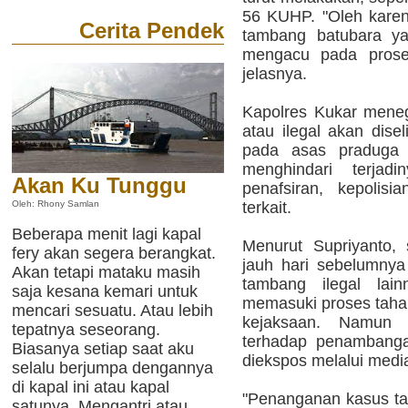
56 KUHP. "Oleh karen
Cerita Pendek
tambang batubara yan
mengacu pada prosed
jelasnya.
Kapolres Kukar mene
atau ilegal akan dise
pada asas praduga 
menghindari terjad
Akan Ku Tunggu
penafsiran, kepolisi
terkait.
Oleh: Rhony Samlan
Beberapa menit lagi kapal
Menurut Supriyanto,
fery akan segera berangkat.
jauh hari sebelumny
Akan tetapi mataku masih
tambang ilegal la
saja kesana kemari untuk
memasuki proses tahap
mencari sesuatu. Atau lebih
kejaksaan. Namun 
tepatnya seseorang.
terhadap penambangan
Biasanya setiap saat aku
diekspos melalui medi
selalu berjumpa dengannya
di kapal ini atau kapal
"Penanganan kasus ta
satunya. Mengantri atau