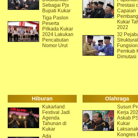
Sebagai Pjs
Prestasi 
Bupati Kukar
Capaian
Pembang
Tiga Paslon
Kukar Ta
Peserta
2022
Pilkada Kukar
2024 Lakukan
32 Pejab
Pencabutan
Struktura
Nomor Urut
Fungsion
Pemkab 
Dimutasi
Hiburan
Olahraga
Kukarland
Susun Pr
Festival Jadi
Kerja 202
Agenda
Askab P
Tahunan di
Kukar
Kukar
Laksana
Kongres 
Ada