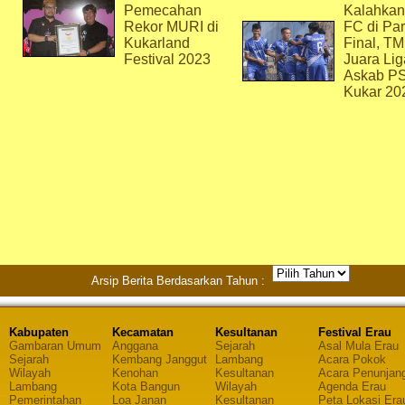
Pemecahan
Kalahkan
Rekor MURI di
FC di Par
Kukarland
Final, T
Festival 2023
Juara Lig
Askab P
Kukar 20
Arsip Berita Berdasarkan Tahun :
Kabupaten
Kecamatan
Kesultanan
Festival Erau
Gambaran Umum
Anggana
Sejarah
Asal Mula Erau
Sejarah
Kembang Janggut
Lambang
Acara Pokok
Wilayah
Kenohan
Kesultanan
Acara Penunjan
Lambang
Kota Bangun
Wilayah
Agenda Erau
Pemerintahan
Loa Janan
Kesultanan
Peta Lokasi Era