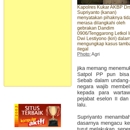
Kapolres Kukar AKBP Dr
Supriyanto (kanan)
menyatakan pihaknya tid
merasa dilangkahi oleh
gebrakan Dandim
0906/Tenggarong Letkol I
Dwi Lestiyono (kiri) dala
mengungkap kasus tamb
ilegal
Photo:
Agri
jika memang menemuk
Satpol PP pun bisa
Sebab dalam undang-
negara wajib membel
kepada para wartawa
pejabat eselon II dan
lalu.
Supriyanto menambahk
dasarnya mengacu ke
turut melakukan, sepe