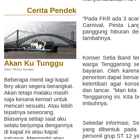
Cerita Pendek
"Pada FKR ada 3 acar
Carnival, Pesta Lan
panggung hiburan de
tambahnya.
Konser Setia Band ter
Akan Ku Tunggu
warga Tenggarong sec
bayaran. Oleh karen
Oleh: Rhony Samlan
penonton dapat bers
Beberapa menit lagi kapal
ketertiban agar kons
fery akan segera berangkat.
dan lancar. "Mari kit
Akan tetapi mataku masih
Tenggarong ini. Kita b
saja kesana kemari untuk
imbuhnya.
mencari sesuatu. Atau lebih
tepatnya seseorang.
Biasanya setiap saat aku
Sekedar informasi, S
selalu berjumpa dengannya
yang dibentuk pada
di kapal ini atau kapal
personil grup ST 12 ya
satunya. Mengantri atau