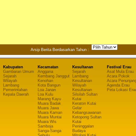
Arsip Berita Berdasarkan Tahun :
Kabupaten
Kecamatan
Kesultanan
Festival Erau
Gambaran Umum
Anggana
Sejarah
Asal Mula Erau
Sejarah
Kembang Janggut
Lambang
Acara Pokok
Wilayah
Kenohan
Kesultanan
Acara Penunjan
Lambang
Kota Bangun
Wilayah
Agenda Erau
Pemerintahan
Loa Janan
Kesultanan
Peta Lokasi Era
Kepala Daerah
Loa Kulu
Silsilah Sultan
Marang Kayu
Kutai
Muara Badak
Keraton Kutai
Muara Jawa
Gelar
Muara Kaman
Kebangsawanan
Muara Muntai
Ketopong Sultan
Muara Wis
Kutai
Samboja
Peninggalan
Sanga-Sanga
Budaya
Sebulu
Mitologi Kutai