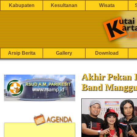
Kabupaten
Kesultanan
Wisata
Arsip Berita
Gallery
Download
Akhir Pekan In
Band Manggun