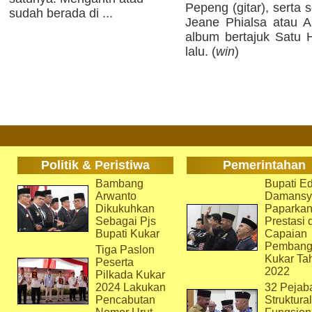
Pepeng (gitar), serta
sudah berada di ...
Jeane Phialsa atau Al
album bertajuk Satu H
lalu. (
win
)
Politik & Peristiwa
Pemerintahan
Bambang
Bupati Ed
Arwanto
Damansy
Dikukuhkan
Paparka
Sebagai Pjs
Prestasi 
Bupati Kukar
Capaian
Pembang
Tiga Paslon
Kukar Ta
Peserta
2022
Pilkada Kukar
2024 Lakukan
32 Pejab
Pencabutan
Struktura