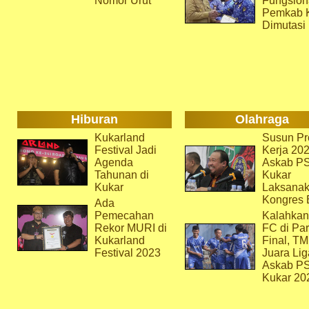
Nomor Urut
Fungsion
Pemkab 
Dimutasi
Hiburan
Olahraga
Kukarland
Susun Pr
Festival Jadi
Kerja 202
Agenda
Askab P
Tahunan di
Kukar
Kukar
Laksana
Kongres 
Ada
Pemecahan
Kalahkan
Rekor MURI di
FC di Par
Kukarland
Final, T
Festival 2023
Juara Lig
Askab P
Kukar 20