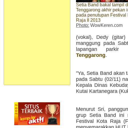
Setia Band bakal tampil d
Tenggarong akhir pekan i
pada penutupan Festival
Raja II 2013
Photo:
WowKeren.com
(vokal), Dedy (gitar)
manggung pada Sabt
lapangan parkir
Tenggarong
.
"Ya, Setia Band akan 
pada Sabtu (02/11) na
Kepala Dinas Kebuday
Kutai Kartanegara (Ku
Menurut Sri, panggu
grup Setia Band ini 
Festival Kota Raja (
menyemarakkan HUT k