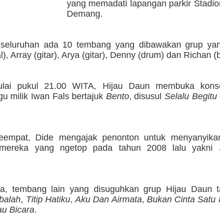
yang memadati lapangan parkir Stadi
Demang.
seluruhan ada 10 tembang yang dibawakan grup yan
l), Array (gitar), Arya (gitar), Denny (drum) dan Richan (b
ulai pukul 21.00 WITA, Hijau Daun membuka kons
u milik Iwan Fals bertajuk
Bento
, disusul
Selalu Begitu
keempat, Dide mengajak penonton untuk menyanyik
mereka yang ngetop pada tahun 2008 lalu yakni
.
ya, tembang lain yang disuguhkan grup Hijau Daun 
balah
,
Titip Hatiku
,
Aku Dan Airmata
,
Bukan Cinta Satu
u Bicara
.