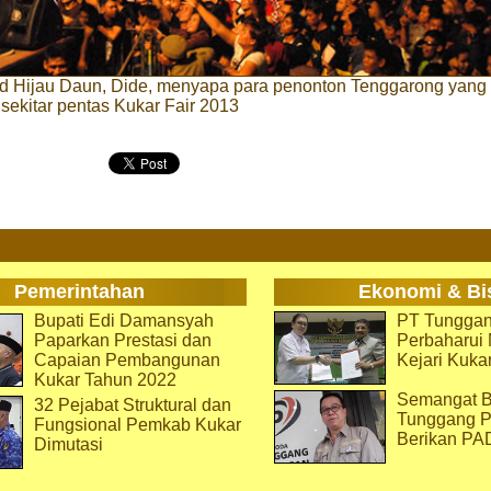
nd Hijau Daun, Dide, menyapa para penonton Tenggarong yang
sekitar pentas Kukar Fair 2013
Pemerintahan
Ekonomi & Bi
Bupati Edi Damansyah
PT Tunggan
Paparkan Prestasi dan
Perbaharu
Capaian Pembangunan
Kejari Kuka
Kukar Tahun 2022
Semangat B
32 Pejabat Struktural dan
Tunggang P
Fungsional Pemkab Kukar
Berikan PA
Dimutasi