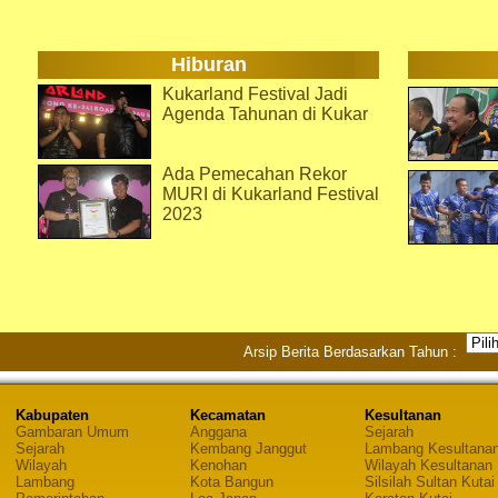
Hiburan
Kukarland Festival Jadi
Agenda Tahunan di Kukar
Ada Pemecahan Rekor
MURI di Kukarland Festival
2023
Arsip Berita Berdasarkan Tahun :
Kabupaten
Kecamatan
Kesultanan
Gambaran Umum
Anggana
Sejarah
Sejarah
Kembang Janggut
Lambang Kesultana
Wilayah
Kenohan
Wilayah Kesultanan
Lambang
Kota Bangun
Silsilah Sultan Kutai