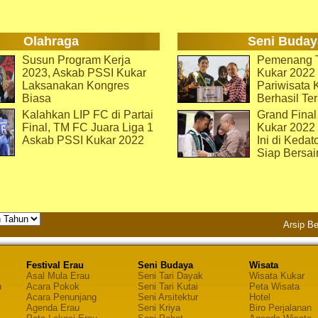
Olahraga
Seni Buday
Susun Program Kerja
Pemenang T
2023, Askab PSSI Kukar
Kukar 2022 
Laksanakan Kongres
Pariwisata 
Biasa
Berhasil Ter
Kalahkan LIP FC di Partai
Grand Final
Final, TM FC Juara Liga 1
Kukar 2022
Askab PSSI Kukar 2022
Ini di Kedat
Siap Bersai
Arsip Be
Festival Erau
Seni Budaya
Wisata
Asal Mula Erau
Seni Tari Dayak
Wisata Kukar
n
Acara Pokok
Seni Tari Kutai
Peta Wisata
Acara Penunjang
Seni Arsitektur
Hotel
Agenda Erau
Seni Kriya
Biro Perjalanan