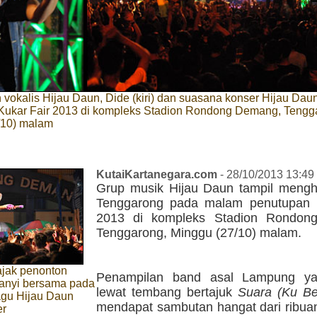
vokalis Hijau Daun, Dide (kiri) dan suasana konser Hijau Dau
Kukar Fair 2013 di kompleks Stadion Rondong Demang, Tengg
/10) malam
KutaiKartanegara.com
- 28/10/2013 13:49
Grup musik Hijau Daun tampil menghi
Tenggarong pada malam penutupan 
2013 di kompleks Stadion Rondon
Tenggarong, Minggu (27/10) malam.
jak penonton
Penampilan band asal Lampung yan
anyi bersama pada
lewat tembang bertajuk
Suara (Ku Be
agu Hijau Daun
mendapat sambutan hangat dari ribua
er