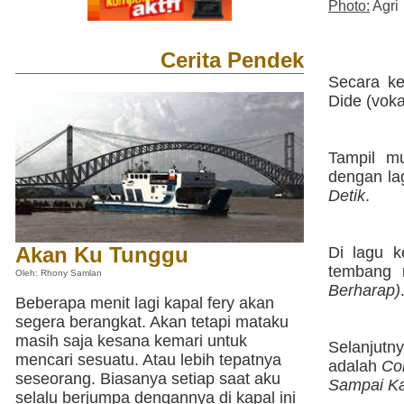
Photo:
Agri
Cerita Pendek
Secara ke
Dide (voka
Tampil m
dengan lag
Detik
.
Akan Ku Tunggu
Di lagu 
tembang 
Oleh: Rhony Samlan
Berharap)
Beberapa menit lagi kapal fery akan
segera berangkat. Akan tetapi mataku
masih saja kesana kemari untuk
Selanjutn
mencari sesuatu. Atau lebih tepatnya
adalah
Co
seseorang. Biasanya setiap saat aku
Sampai Ka
selalu berjumpa dengannya di kapal ini