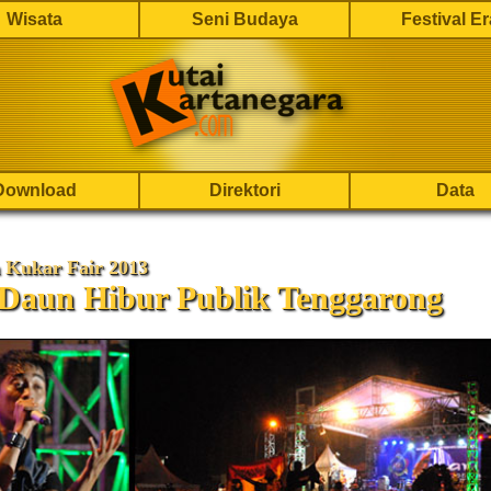
Wisata
Seni Budaya
Festival E
Download
Direktori
Data
 Kukar Fair 2013
 Daun Hibur Publik Tenggarong