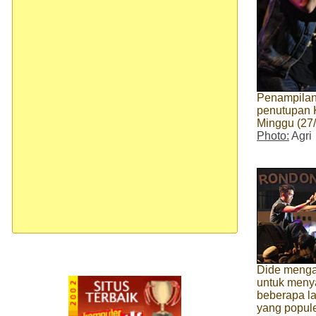
Penampilan 
penutupan 
Minggu (27
Photo:
Agri
Dide menga
untuk meny
beberapa l
yang popul