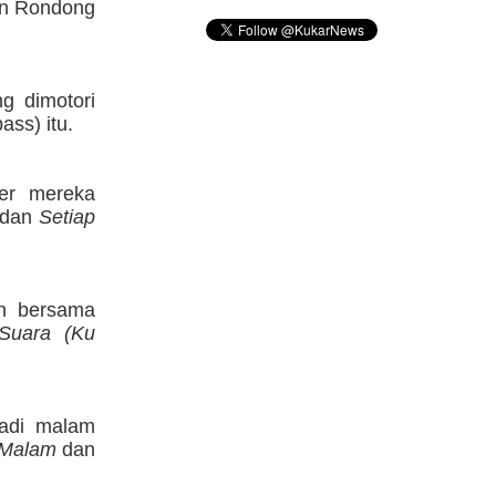
on Rondong
g dimotori
ass) itu.
er mereka
dan
Setiap
an bersama
Suara (Ku
tadi malam
 Malam
dan