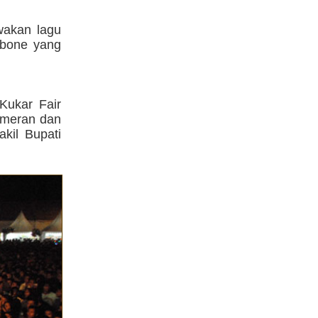
akan lagu
kbone yang
Kukar Fair
pameran dan
kil Bupati