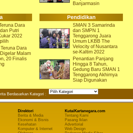
Banjarmasin
a
Pendidikan
eruna Dara
SMAN 3 Samarinda
dan Putri
dan SMPN 1
Kukar 2022
Tenggarong Juara
pilih
Umum LKBB The
Velocity of Nusantara
 Teruna Dara
se-Kaltim 2022
 Digelar Malam
on, 20 Finalis
Penantian Panjang
ng
Hingga 8 Tahun,
Gedung Baru SMAN 1
Tenggarong Akhirnya
Siap Digunakan
rita Berdasarkan Kategori :
Direktori
KutaiKartanegara.com
Berita & Media
Tentang Kami
Ekonomi & Bisnis
Pasang Iklan
Kesehatan
Advertorial
Komputer & Internet
Web Design