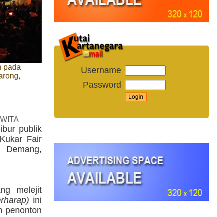
n pada
Username
arong,
Password
 WITA
bur publik
Kukar Fair
g Demang,
g melejit
rharap)
ini
n penonton