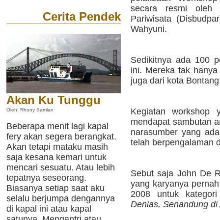
secara resmi oleh
Cerita Pendek
Pariwisata (Disbudpar
Wahyuni.
Sedikitnya ada 100 p
ini. Mereka tak hanya
juga dari kota Bontan
Akan Ku Tunggu
Kegiatan workshop y
Oleh: Rhony Samlan
mendapat sambutan ant
Beberapa menit lagi kapal
narasumber yang adal
fery akan segera berangkat.
telah berpengalaman d
Akan tetapi mataku masih
saja kesana kemari untuk
mencari sesuatu. Atau lebih
Sebut saja John De R
tepatnya seseorang.
yang karyanya pernah 
Biasanya setiap saat aku
2008 untuk kategori 
selalu berjumpa dengannya
Denias, Senandung di
di kapal ini atau kapal
satunya. Mengantri atau