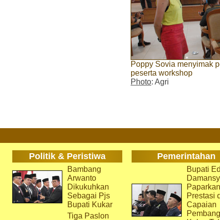
Poppy Sovia menyimak pe
peserta workshop
Photo
: Agri
Politik & Peristiwa
Pemerintahan
Bambang
Bupati Ed
Arwanto
Damansy
Dikukuhkan
Paparka
Sebagai Pjs
Prestasi 
Bupati Kukar
Capaian
Pembang
Tiga Paslon