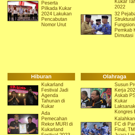
Kukar Ta
Peserta
2022
Pilkada Kukar
2024 Lakukan
32 Pejab
Pencabutan
Struktura
Nomor Urut
Fungsion
Pemkab 
Dimutasi
Hiburan
Olahraga
Kukarland
Susun Pr
Festival Jadi
Kerja 202
Agenda
Askab P
Tahunan di
Kukar
Kukar
Laksana
Kongres 
Ada
Pemecahan
Kalahkan
Rekor MURI di
FC di Par
Kukarland
Final, T
Festival 2023
Juara Lig