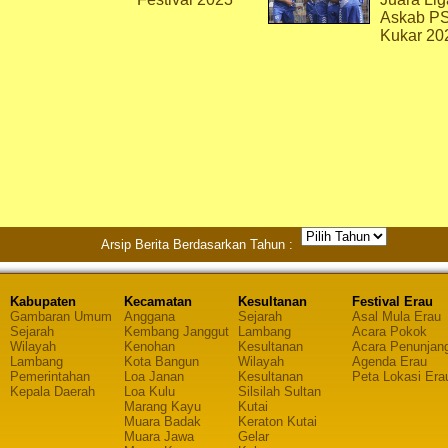
Askab P
Kukar 20
Arsip Berita Berdasarkan Tahun :
Kabupaten
Kecamatan
Kesultanan
Festival Erau
Gambaran Umum
Anggana
Sejarah
Asal Mula Erau
Sejarah
Kembang Janggut
Lambang
Acara Pokok
Wilayah
Kenohan
Kesultanan
Acara Penunjan
Lambang
Kota Bangun
Wilayah
Agenda Erau
Pemerintahan
Loa Janan
Kesultanan
Peta Lokasi Era
Kepala Daerah
Loa Kulu
Silsilah Sultan
Marang Kayu
Kutai
Muara Badak
Keraton Kutai
Muara Jawa
Gelar