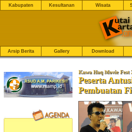
Kabupaten
Kesultanan
Wisata
Arsip Berita
Gallery
Download
Kawa Haq Movie Fest 
Peserta Antus
Pembuatan F