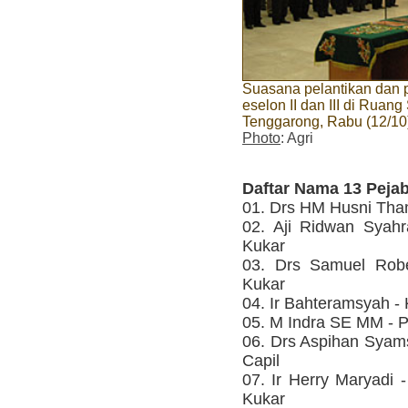
Suasana pelantikan dan 
eselon II dan III di Ruan
Tenggarong, Rabu (12/10
Photo
: Agri
Daftar Nama 13 Pejab
01. Drs HM Husni Th
02. Aji Ridwan Syahr
Kukar
03. Drs Samuel Robe
Kukar
04. Ir Bahteramsyah -
05. M Indra SE MM - P
06. Drs Aspihan Syam
Capil
07. Ir Herry Maryadi 
Kukar