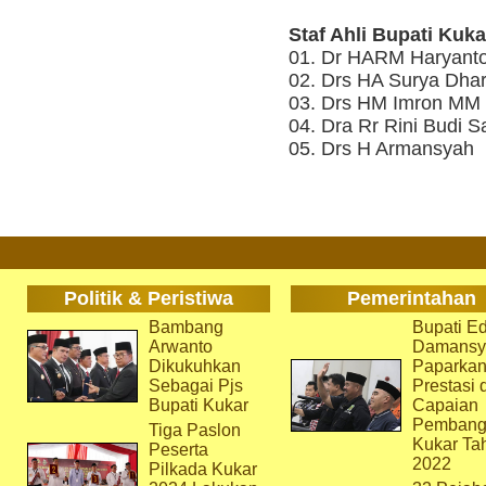
Staf Ahli Bupati Kuka
01. Dr HARM Haryant
02. Drs HA Surya Dh
03. Drs HM Imron MM
04. Dra Rr Rini Budi S
05. Drs H Armansyah
Politik & Peristiwa
Pemerintahan
Bambang
Bupati Ed
Arwanto
Damansy
Dikukuhkan
Paparka
Sebagai Pjs
Prestasi 
Bupati Kukar
Capaian
Pembang
Tiga Paslon
Kukar Ta
Peserta
2022
Pilkada Kukar