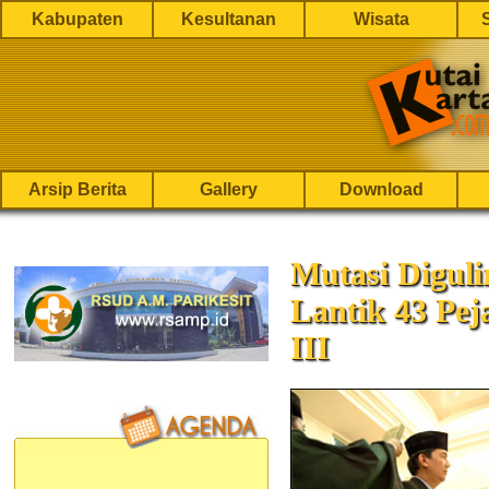
Kabupaten
Kesultanan
Wisata
Arsip Berita
Gallery
Download
Mutasi Diguli
Lantik 43 Pej
III