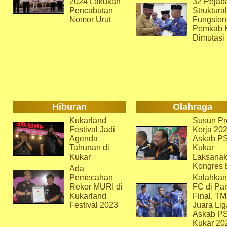
2024 Lakukan
32 Pejab
Pencabutan
Struktura
Nomor Urut
Fungsion
Pemkab 
Dimutasi
Hiburan
Olahraga
Kukarland
Susun Pr
Festival Jadi
Kerja 202
Agenda
Askab P
Tahunan di
Kukar
Kukar
Laksana
Kongres 
Ada
Pemecahan
Kalahkan
Rekor MURI di
FC di Par
Kukarland
Final, T
Festival 2023
Juara Lig
Askab P
Kukar 20