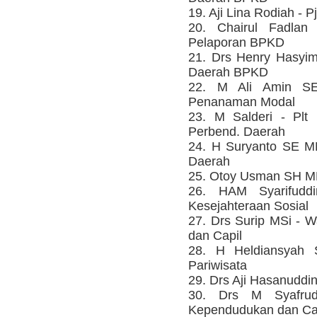
19. Aji Lina Rodiah - 
20. Chairul Fadla
Pelaporan BPKD
21. Drs Henry Hasyi
Daerah BPKD
22. M Ali Amin S
Penanaman Modal
23. M Salderi - Plt
Perbend. Daerah
24. H Suryanto SE M
Daerah
25. Otoy Usman SH MM
26. HAM Syarifud
Kesejahteraan Sosial
27. Drs Surip MSi - 
dan Capil
28. H Heldiansyah
Pariwisata
29. Drs Aji Hasanudd
30. Drs M Syafru
Kependudukan dan Ca