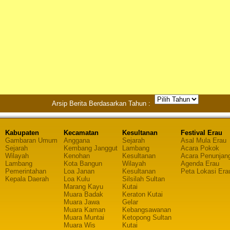
Arsip Berita Berdasarkan Tahun :
Kabupaten
Kecamatan
Kesultanan
Festival Erau
Gambaran Umum
Anggana
Sejarah
Asal Mula Erau
Sejarah
Kembang Janggut
Lambang
Acara Pokok
Wilayah
Kenohan
Kesultanan
Acara Penunjan
Lambang
Kota Bangun
Wilayah
Agenda Erau
Pemerintahan
Loa Janan
Kesultanan
Peta Lokasi Era
Kepala Daerah
Loa Kulu
Silsilah Sultan
Marang Kayu
Kutai
Muara Badak
Keraton Kutai
Muara Jawa
Gelar
Muara Kaman
Kebangsawanan
Muara Muntai
Ketopong Sultan
Muara Wis
Kutai