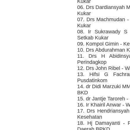
Kukar
06. Drs Dardiansyah 
Kukar
07. Drs Machmudan -
Kukar
08. Ir Sukrawady S 
Setkab Kukar
09. Kompol Gimin - Ke
10. Drs Abdurahman K
11. Drs H Abidins
Perindagkop
12. Drs John Ribel - W
13. Hifsi G Fachr
Pusdatinkom
14. dr Didi Marzuki 
BKD
15. dr Jantje Taroreh
16. Ir Khairil Anwar -
17. Drs Hendriansya
Kesehatan
18. Hj Damayanti - 
Daerah BPKD