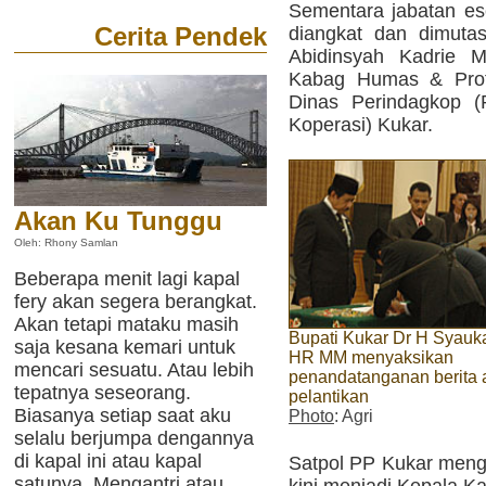
Sementara jabatan ese
Cerita Pendek
diangkat dan dimuta
Abidinsyah Kadrie 
Kabag Humas & Proto
Dinas Perindagkop (
Koperasi) Kukar.
Akan Ku Tunggu
Oleh: Rhony Samlan
Beberapa menit lagi kapal
fery akan segera berangkat.
Akan tetapi mataku masih
Bupati Kukar Dr H Syauk
saja kesana kemari untuk
HR MM menyaksikan
mencari sesuatu. Atau lebih
penandatanganan berita 
tepatnya seseorang.
pelantikan
Biasanya setiap saat aku
Photo
: Agri
selalu berjumpa dengannya
di kapal ini atau kapal
Satpol PP Kukar men
satunya. Mengantri atau