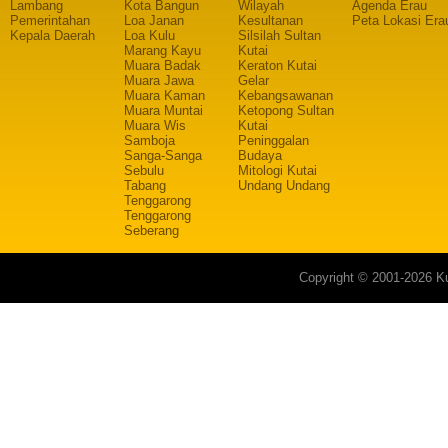
Lambang
Kota Bangun
Wilayah
Agenda Erau
Pemerintahan
Loa Janan
Kesultanan
Peta Lokasi Era
Kepala Daerah
Loa Kulu
Silsilah Sultan
Marang Kayu
Kutai
Muara Badak
Keraton Kutai
Muara Jawa
Gelar
Muara Kaman
Kebangsawanan
Muara Muntai
Ketopong Sultan
Muara Wis
Kutai
Samboja
Peninggalan
Sanga-Sanga
Budaya
Sebulu
Mitologi Kutai
Tabang
Undang Undang
Tenggarong
Tenggarong
Seberang
Copyright © 2001-2026 Ku