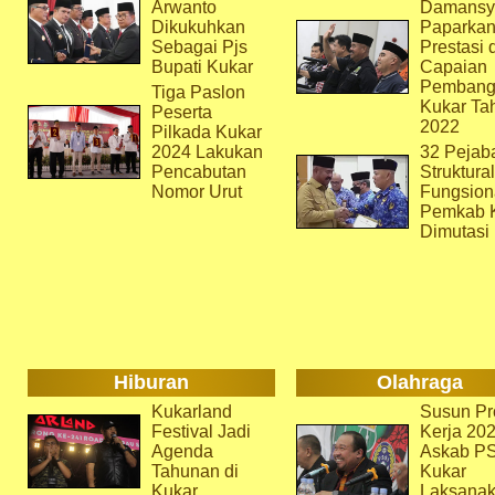
Arwanto
Damansy
Dikukuhkan
Paparka
Sebagai Pjs
Prestasi 
Bupati Kukar
Capaian
Pembang
Tiga Paslon
Kukar Ta
Peserta
2022
Pilkada Kukar
2024 Lakukan
32 Pejab
Pencabutan
Struktura
Nomor Urut
Fungsion
Pemkab 
Dimutasi
Hiburan
Olahraga
Kukarland
Susun Pr
Festival Jadi
Kerja 202
Agenda
Askab P
Tahunan di
Kukar
Kukar
Laksana