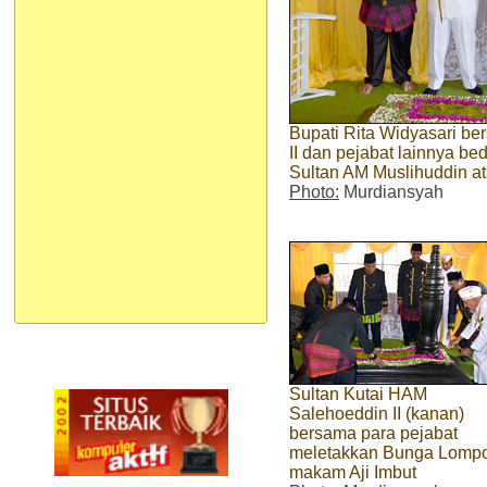
Bupati Rita Widyasari b
II dan pejabat lainnya b
Sultan AM Muslihuddin at
Photo:
Murdiansyah
Sultan Kutai HAM
Salehoeddin II (kanan)
bersama para pejabat
meletakkan Bunga Lompo
makam Aji Imbut