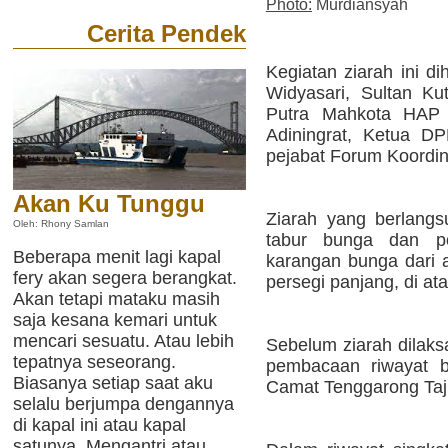
Photo:
Murdiansyah
Cerita Pendek
Kegiatan ziarah ini di
Widyasari, Sultan Ku
Putra Mahkota HAP 
Adiningrat, Ketua D
pejabat Forum Koordin
Akan Ku Tunggu
Ziarah yang berlangs
Oleh: Rhony Samlan
tabur bunga dan p
Beberapa menit lagi kapal
karangan bunga dari
fery akan segera berangkat.
persegi panjang, di at
Akan tetapi mataku masih
saja kesana kemari untuk
mencari sesuatu. Atau lebih
Sebelum ziarah dilaks
tepatnya seseorang.
pembacaan riwayat b
Biasanya setiap saat aku
Camat Tenggarong Taj
selalu berjumpa dengannya
di kapal ini atau kapal
satunya. Mengantri atau