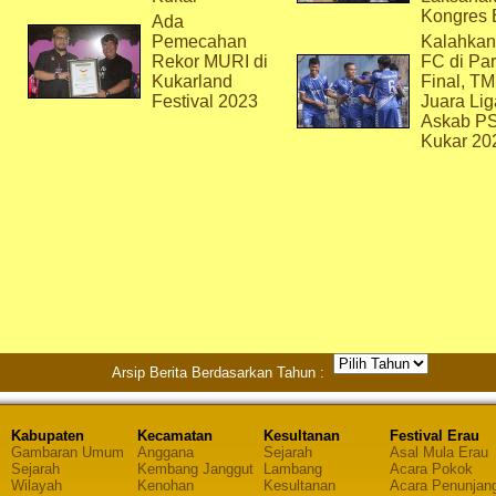
Kongres 
Ada
Pemecahan
Kalahkan
Rekor MURI di
FC di Par
Kukarland
Final, T
Festival 2023
Juara Lig
Askab P
Kukar 20
Arsip Berita Berdasarkan Tahun :
Kabupaten
Kecamatan
Kesultanan
Festival Erau
Gambaran Umum
Anggana
Sejarah
Asal Mula Erau
Sejarah
Kembang Janggut
Lambang
Acara Pokok
Wilayah
Kenohan
Kesultanan
Acara Penunjan