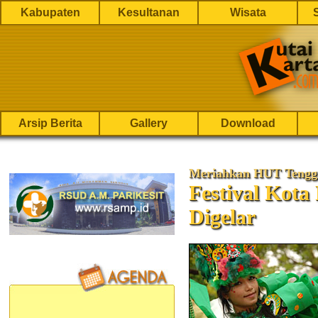
Kabupaten
Kesultanan
Wisata
Arsip Berita
Gallery
Download
Meriahkan HUT Tengga
Festival Kota
Digelar