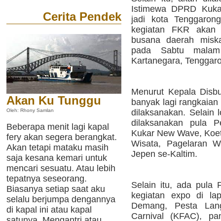
Istimewa DPRD Kukar
Cerita Pendek
jadi kota Tenggaron
kegiatan FKR akan 
busana daerah miska
pada Sabtu malam
Kartanegara, Tenggar
Menurut Kepala Disbu
Akan Ku Tunggu
banyak lagi rangkaian
dilaksanakan. Selain 
Oleh: Rhony Samlan
dilaksanakan pula P
Beberapa menit lagi kapal
Kukar New Wave, Koet
fery akan segera berangkat.
Wisata, Pagelaran W
Akan tetapi mataku masih
Jepen se-Kaltim.
saja kesana kemari untuk
mencari sesuatu. Atau lebih
tepatnya seseorang.
Selain itu, ada pula
Biasanya setiap saat aku
kegiatan expo di la
selalu berjumpa dengannya
Demang, Pesta Lang
di kapal ini atau kapal
Carnival (KFAC), pa
satunya. Mengantri atau