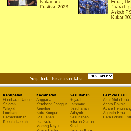
Kukarland
Final, T
Festival 2023
Juara Lig
Askab P
Kukar 20
Arsip Berita Berdasarkan Tahun :
Kabupaten
Kecamatan
Kesultanan
Festival Erau
Gambaran Umum
Anggana
Sejarah
Asal Mula Erau
Sejarah
Kembang Janggut
Lambang
Acara Pokok
Wilayah
Kenohan
Kesultanan
Acara Penunjan
Lambang
Kota Bangun
Wilayah
Agenda Erau
Pemerintahan
Loa Janan
Kesultanan
Peta Lokasi Era
Kepala Daerah
Loa Kulu
Silsilah Sultan
Marang Kayu
Kutai
Muara Badak
Keraton Kutai