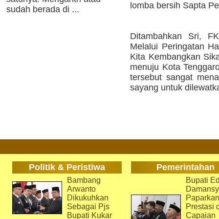
lomba bersih Sapta P
sudah berada di ...
Ditambahkan Sri, F
Melalui Peringatan Ha
Kita Kembangkan Sikap
menuju Kota Tenggar
tersebut sangat mena
sayang untuk dilewatka
Politik & Peristiwa
Pemerintahan
Bambang
Bupati Ed
Arwanto
Damansy
Dikukuhkan
Paparka
Sebagai Pjs
Prestasi 
Bupati Kukar
Capaian