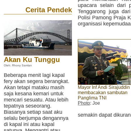
upacara selain dari
Cerita Pendek
Tenggarong juga dar
Polisi Pamong Praja K
organisasi kepemudaan
Akan Ku Tunggu
Oleh: Rhony Samlan
Beberapa menit lagi kapal
fery akan segera berangkat.
Akan tetapi mataku masih
Mayor Inf Andi Sirajuddin
membacakan sambutan
saja kesana kemari untuk
Panglima TNI
mencari sesuatu. Atau lebih
Photo
: Joe
tepatnya seseorang.
Biasanya setiap saat aku
semakin dapat dikurang
selalu berjumpa dengannya
di kapal ini atau kapal
satunya. Mengantri atau