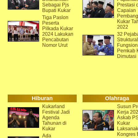
Sebagai Pjs
Prestasi 
Bupati Kukar
Capaian
Pembang
Tiga Paslon
Kukar Ta
Peserta
2022
Pilkada Kukar
2024 Lakukan
32 Pejab
Pencabutan
Struktura
Nomor Urut
Fungsion
Pemkab 
Dimutasi
Hiburan
Olahraga
Kukarland
Susun Pr
Festival Jadi
Kerja 202
Agenda
Askab P
Tahunan di
Kukar
Kukar
Laksana
Kongres 
Ada