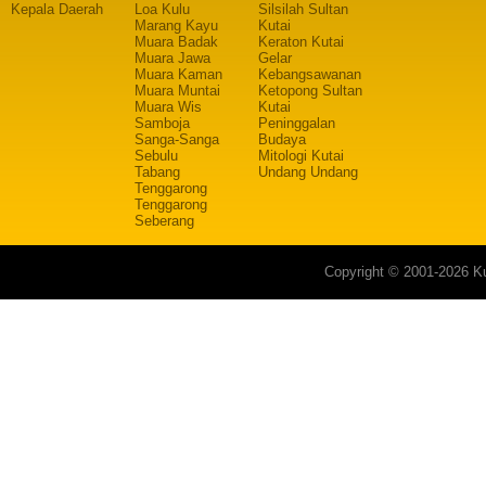
Kepala Daerah
Loa Kulu
Silsilah Sultan
Marang Kayu
Kutai
Muara Badak
Keraton Kutai
Muara Jawa
Gelar
Muara Kaman
Kebangsawanan
Muara Muntai
Ketopong Sultan
Muara Wis
Kutai
Samboja
Peninggalan
Sanga-Sanga
Budaya
Sebulu
Mitologi Kutai
Tabang
Undang Undang
Tenggarong
Tenggarong
Seberang
Copyright © 2001-2026 Ku