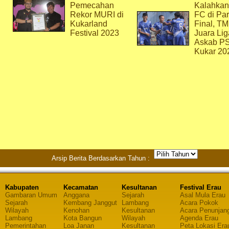
Pemecahan
Kalahkan
Rekor MURI di
FC di Par
Kukarland
Final, T
Festival 2023
Juara Lig
Askab P
Kukar 20
Arsip Berita Berdasarkan Tahun :
Kabupaten
Kecamatan
Kesultanan
Festival Erau
Gambaran Umum
Anggana
Sejarah
Asal Mula Erau
Sejarah
Kembang Janggut
Lambang
Acara Pokok
Wilayah
Kenohan
Kesultanan
Acara Penunjan
Lambang
Kota Bangun
Wilayah
Agenda Erau
Pemerintahan
Loa Janan
Kesultanan
Peta Lokasi Era