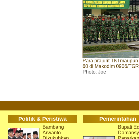
Para prajurit TNI maupun
60 di Makodim 0906/TGR 
Photo
: Joe
Politik & Peristiwa
Pemerintahan
Bambang
Bupati Ed
Arwanto
Damansy
Dikukuhkan
Paparka