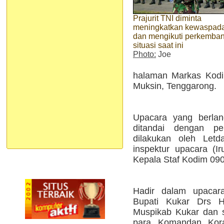
Prajurit TNI diminta
meningkatkan kewaspad
dan mengikuti perkemba
situasi saat ini
Photo:
Joe
halaman Markas Kod
Muksin, Tenggarong.
Upacara yang berlan
ditandai dengan 
dilakukan oleh Letd
inspektur upacara (Ir
Kepala Staf Kodim 090
Hadir dalam upacara
Bupati Kukar Drs 
Muspikab Kukar dan s
para Komandan Kora