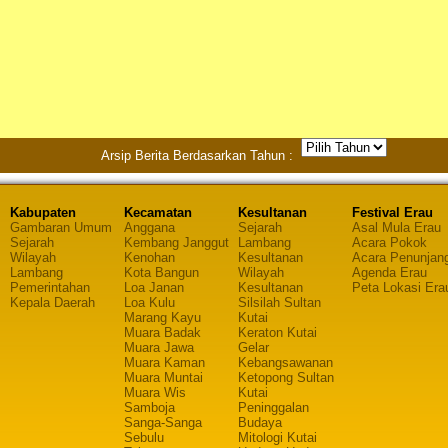
Arsip Berita Berdasarkan Tahun :
Kabupaten
Kecamatan
Kesultanan
Festival Erau
Gambaran Umum
Anggana
Sejarah
Asal Mula Erau
Sejarah
Kembang Janggut
Lambang
Acara Pokok
Wilayah
Kenohan
Kesultanan
Acara Penunjan
Lambang
Kota Bangun
Wilayah
Agenda Erau
Pemerintahan
Loa Janan
Kesultanan
Peta Lokasi Era
Kepala Daerah
Loa Kulu
Silsilah Sultan
Marang Kayu
Kutai
Muara Badak
Keraton Kutai
Muara Jawa
Gelar
Muara Kaman
Kebangsawanan
Muara Muntai
Ketopong Sultan
Muara Wis
Kutai
Samboja
Peninggalan
Sanga-Sanga
Budaya
Sebulu
Mitologi Kutai