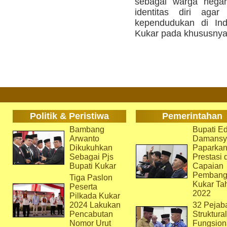
sebagai warga nega
identitas diri agar 
kependudukan di In
Kukar pada khususnya,
Politik & Peristiwa
Pemerintahan
Bambang
Bupati Ed
Arwanto
Damansy
Dikukuhkan
Paparka
Sebagai Pjs
Prestasi 
Bupati Kukar
Capaian
Pembang
Tiga Paslon
Kukar Ta
Peserta
2022
Pilkada Kukar
2024 Lakukan
32 Pejab
Pencabutan
Struktura
Nomor Urut
Fungsion