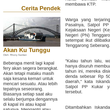
membawa KTP.
Cerita Pendek
Warga yang terjarin
Pasalnya, Satpol PP
Kejaksaan Negeri (Ke
Negeri (PN) Tenggaro
setempat ikut dilibat
Tenggarong Seberang
Akan Ku Tunggu
Oleh: Rhony Samlan
"Kalau tahun lalu, 
Beberapa menit lagi kapal
hanya disuruh membua
fery akan segera berangkat.
tahun ini, mereka dis
Akan tetapi mataku masih
denda sebesar Rp 50
saja kesana kemari untuk
daerah," kata Iskan
mencari sesuatu. Atau lebih
Satpol PP Kukar ya
tepatnya seseorang.
tersebut.
Biasanya setiap saat aku
selalu berjumpa dengannya
di kapal ini atau kapal
Ditambahkan Iskanda
satunya. Mengantri atau