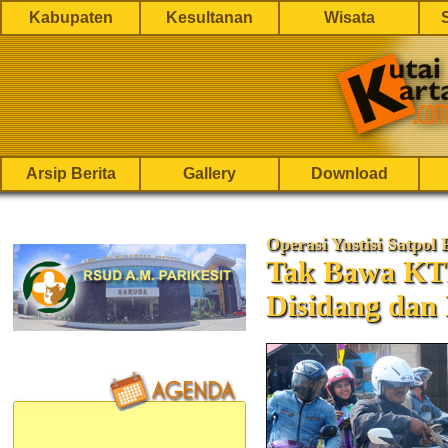
Kabupaten
Kesultanan
Wisata
Arsip Berita
Gallery
Download
Operasi Yustisi Satpol
Tak Bawa KT
Disidang dan