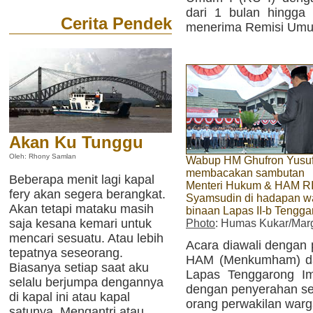
dari 1 bulan hingga
Cerita Pendek
menerima Remisi Umum
Akan Ku Tunggu
Oleh: Rhony Samlan
Wabup HM Ghufron Yusu
membacakan sambutan
Beberapa menit lagi kapal
Menteri Hukum & HAM RI
fery akan segera berangkat.
Syamsudin di hadapan w
Akan tetapi mataku masih
binaan Lapas II-b Tengga
saja kesana kemari untuk
Photo
: Humas Kukar/Marg
mencari sesuatu. Atau lebih
Acara diawali dengan
tepatnya seseorang.
HAM (Menkumham) da
Biasanya setiap saat aku
Lapas Tenggarong Im
selalu berjumpa dengannya
dengan penyerahan sec
di kapal ini atau kapal
orang perwakilan warg
satunya. Mengantri atau