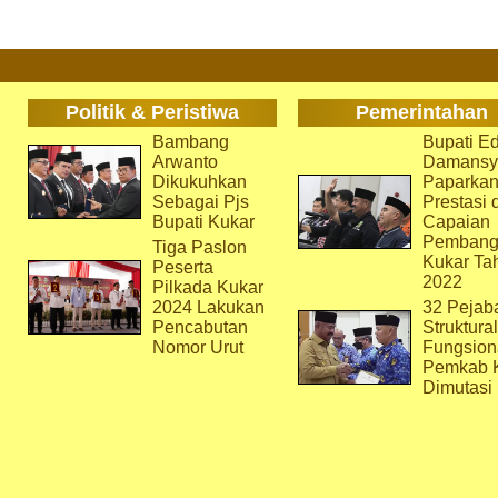
Politik & Peristiwa
Pemerintahan
Bambang
Bupati Ed
Arwanto
Damansy
Dikukuhkan
Paparka
Sebagai Pjs
Prestasi 
Bupati Kukar
Capaian
Pembang
Tiga Paslon
Kukar Ta
Peserta
2022
Pilkada Kukar
2024 Lakukan
32 Pejab
Pencabutan
Struktura
Nomor Urut
Fungsion
Pemkab 
Dimutasi