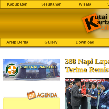
Kabupaten
Kesultanan
Wisata
Arsip Berita
Gallery
Download
388 Napi Lap
Terima Remis