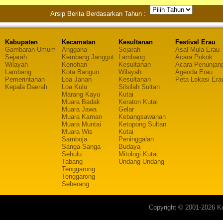
Arsip Berita Berdasarkan Tahun :
Kabupaten
Kecamatan
Kesultanan
Festival Erau
Gambaran Umum
Anggana
Sejarah
Asal Mula Erau
Sejarah
Kembang Janggut
Lambang
Acara Pokok
Wilayah
Kenohan
Kesultanan
Acara Penunjan
Lambang
Kota Bangun
Wilayah
Agenda Erau
Pemerintahan
Loa Janan
Kesultanan
Peta Lokasi Era
Kepala Daerah
Loa Kulu
Silsilah Sultan
Marang Kayu
Kutai
Muara Badak
Keraton Kutai
Muara Jawa
Gelar
Muara Kaman
Kebangsawanan
Muara Muntai
Ketopong Sultan
Muara Wis
Kutai
Samboja
Peninggalan
Sanga-Sanga
Budaya
Sebulu
Mitologi Kutai
Tabang
Undang Undang
Tenggarong
Tenggarong
Seberang
Copyright © 2001-2026 Ku