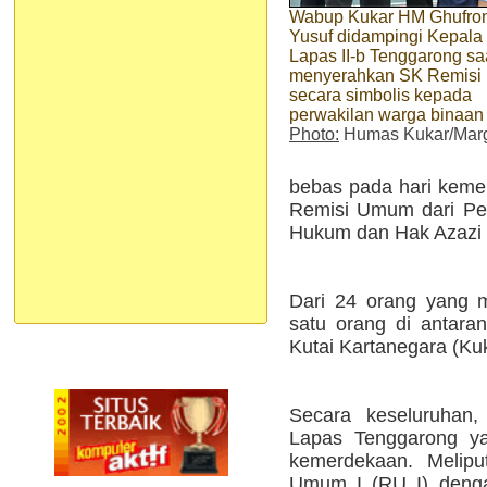
Wabup Kukar HM Ghufro
Yusuf didampingi Kepala
Lapas II-b Tenggarong sa
menyerahkan SK Remisi
secara simbolis kepada
perwakilan warga binaan
Photo:
Humas Kukar/Marg
bebas pada hari keme
Remisi Umum dari Pem
Hukum dan Hak Azazi
Dari 24 orang yang m
satu orang di antar
Kutai Kartanegara (Ku
Secara keseluruhan
Lapas Tenggarong ya
kemerdekaan. Melipu
Umum I (RU I) deng