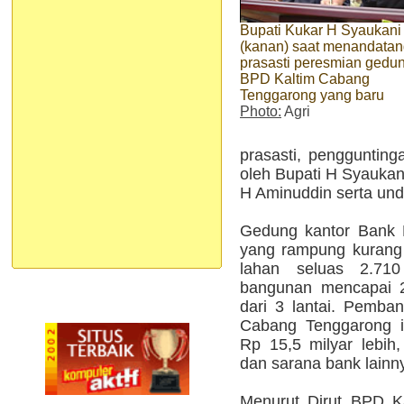
Bupati Kukar H Syaukan
(kanan) saat menandatan
prasasti peresmian gedu
BPD Kaltim Cabang
Tenggarong yang baru
Photo:
Agri
prasasti, penggunting
oleh Bupati H Syaukan
H Aminuddin serta und
Gedung kantor Bank 
yang rampung kurang d
lahan seluas 2.71
bangunan mencapai 2.
dari 3 lantai. Pemb
Cabang Tenggarong i
Rp 15,5 milyar lebih
dan sarana bank lainn
Menurut Dirut BPD K