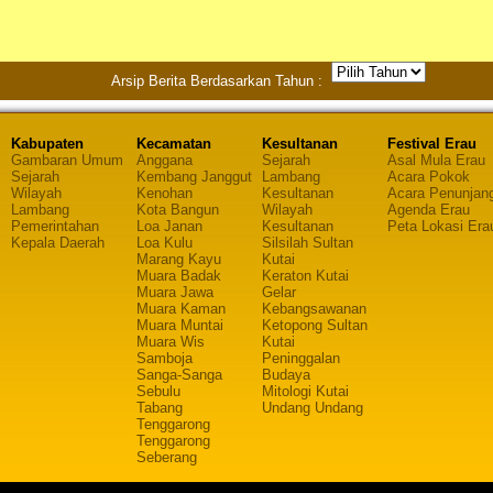
Arsip Berita Berdasarkan Tahun :
Kabupaten
Kecamatan
Kesultanan
Festival Erau
Gambaran Umum
Anggana
Sejarah
Asal Mula Erau
Sejarah
Kembang Janggut
Lambang
Acara Pokok
Wilayah
Kenohan
Kesultanan
Acara Penunjan
Lambang
Kota Bangun
Wilayah
Agenda Erau
Pemerintahan
Loa Janan
Kesultanan
Peta Lokasi Era
Kepala Daerah
Loa Kulu
Silsilah Sultan
Marang Kayu
Kutai
Muara Badak
Keraton Kutai
Muara Jawa
Gelar
Muara Kaman
Kebangsawanan
Muara Muntai
Ketopong Sultan
Muara Wis
Kutai
Samboja
Peninggalan
Sanga-Sanga
Budaya
Sebulu
Mitologi Kutai
Tabang
Undang Undang
Tenggarong
Tenggarong
Seberang