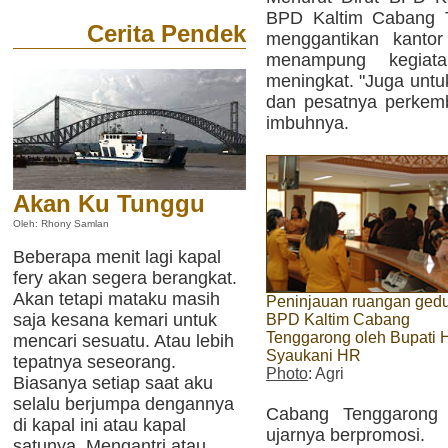
BPD Kaltim Cabang T
Cerita Pendek
menggantikan kanto
menampung kegiat
meningkat. "Juga untu
dan pesatnya perkem
imbuhnya.
Akan Ku Tunggu
Oleh: Rhony Samlan
Beberapa menit lagi kapal
fery akan segera berangkat.
Akan tetapi mataku masih
Peninjauan ruangan ged
saja kesana kemari untuk
BPD Kaltim Cabang
Tenggarong oleh Bupati 
mencari sesuatu. Atau lebih
Syaukani HR
tepatnya seseorang.
Photo
: Agri
Biasanya setiap saat aku
selalu berjumpa dengannya
Cabang Tenggarong 
di kapal ini atau kapal
ujarnya berpromosi.
satunya. Mengantri atau