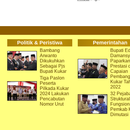
Politik & Peristiwa
Pemerintahan
Bambang
Bupati Ed
Arwanto
Damansy
Dikukuhkan
Paparka
Sebagai Pjs
Prestasi 
Bupati Kukar
Capaian
Pembang
Tiga Paslon
Kukar Ta
Peserta
2022
Pilkada Kukar
2024 Lakukan
32 Pejab
Pencabutan
Struktura
Nomor Urut
Fungsion
Pemkab 
Dimutasi