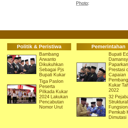
Photo
:
Politik & Peristiwa
Pemerintahan
Bambang
Bupati Ed
Arwanto
Damansy
Dikukuhkan
Paparka
Sebagai Pjs
Prestasi 
Bupati Kukar
Capaian
Pembang
Tiga Paslon
Kukar Ta
Peserta
2022
Pilkada Kukar
2024 Lakukan
32 Pejab
Pencabutan
Struktura
Nomor Urut
Fungsion
Pemkab 
Dimutasi