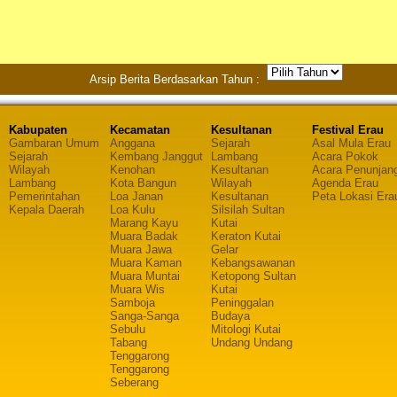
Arsip Berita Berdasarkan Tahun :
Kabupaten
Kecamatan
Kesultanan
Festival Erau
Gambaran Umum
Anggana
Sejarah
Asal Mula Erau
Sejarah
Kembang Janggut
Lambang
Acara Pokok
Wilayah
Kenohan
Kesultanan
Acara Penunjan
Lambang
Kota Bangun
Wilayah
Agenda Erau
Pemerintahan
Loa Janan
Kesultanan
Peta Lokasi Era
Kepala Daerah
Loa Kulu
Silsilah Sultan
Marang Kayu
Kutai
Muara Badak
Keraton Kutai
Muara Jawa
Gelar
Muara Kaman
Kebangsawanan
Muara Muntai
Ketopong Sultan
Muara Wis
Kutai
Samboja
Peninggalan
Sanga-Sanga
Budaya
Sebulu
Mitologi Kutai
Tabang
Undang Undang
Tenggarong
Tenggarong
Seberang