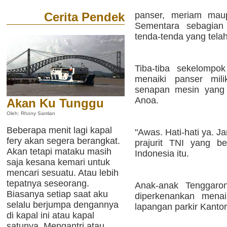
Cerita Pendek
panser, meriam maup
Sementara sebagian p
tenda-tenda yang telah 
Tiba-tiba sekelomp
menaiki panser mi
senapan mesin yang 
Anoa.
Akan Ku Tunggu
Oleh: Rhony Samlan
Beberapa menit lagi kapal
"Awas. Hati-hati ya. J
fery akan segera berangkat.
prajurit TNI yang be
Akan tetapi mataku masih
Indonesia itu.
saja kesana kemari untuk
mencari sesuatu. Atau lebih
tepatnya seseorang.
Anak-anak Tenggaro
Biasanya setiap saat aku
diperkenankan menai
selalu berjumpa dengannya
lapangan parkir Kantor
di kapal ini atau kapal
satunya. Mengantri atau