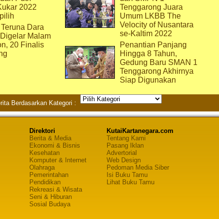
Kukar 2022
Tenggarong Juara
pilih
Umum LKBB The
Velocity of Nusantara
 Teruna Dara
se-Kaltim 2022
 Digelar Malam
on, 20 Finalis
Penantian Panjang
ng
Hingga 8 Tahun,
Gedung Baru SMAN 1
Tenggarong Akhirnya
Siap Digunakan
rita Berdasarkan Kategori :
Direktori
KutaiKartanegara.com
Berita & Media
Tentang Kami
Ekonomi & Bisnis
Pasang Iklan
Kesehatan
Advertorial
Komputer & Internet
Web Design
Olahraga
Pedoman Media Siber
Pemerintahan
Isi Buku Tamu
Pendidikan
Lihat Buku Tamu
Rekreasi & Wisata
Seni & Hiburan
Sosial Budaya