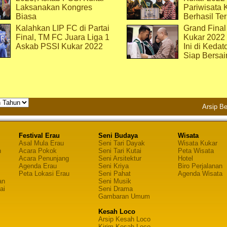
Laksanakan Kongres
Pariwisata 
Biasa
Berhasil Ter
Kalahkan LIP FC di Partai
Grand Final
Final, TM FC Juara Liga 1
Kukar 2022
Askab PSSI Kukar 2022
Ini di Kedat
Siap Bersai
Arsip Be
Festival Erau
Seni Budaya
Wisata
Asal Mula Erau
Seni Tari Dayak
Wisata Kukar
n
Acara Pokok
Seni Tari Kutai
Peta Wisata
Acara Penunjang
Seni Arsitektur
Hotel
Agenda Erau
Seni Kriya
Biro Perjalanan
Peta Lokasi Erau
Seni Pahat
Agenda Wisata
an
Seni Musik
ai
Seni Drama
Gambaran Umum
Kesah Loco
Arsip Kesah Loco
Kirim Kesah Loco