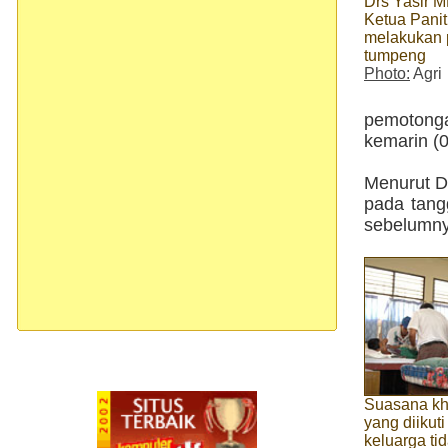
Drs Yasir M
Ketua Panit
melakukan
tumpeng
Photo:
Agri
pemotong
kemarin (0
Menurut D
pada tang
sebelumny
Suasana kh
yang diikuti
keluarga ti