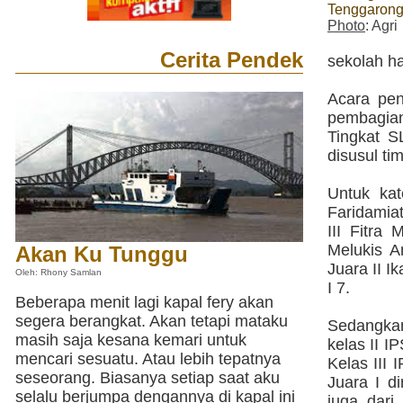
Tenggaron
Photo
: Agri
Cerita Pendek
sekolah ha
Acara pe
pembagian
Tingkat S
disusul ti
Untuk ka
Faridamiaty
III Fitra
Melukis A
Akan Ku Tunggu
Juara II I
Oleh: Rhony Samlan
I 7.
Beberapa menit lagi kapal fery akan
segera berangkat. Akan tetapi mataku
Sedangkan
masih saja kesana kemari untuk
kelas II IP
mencari sesuatu. Atau lebih tepatnya
Kelas III
seseorang. Biasanya setiap saat aku
Juara I d
selalu berjumpa dengannya di kapal ini
juga dar