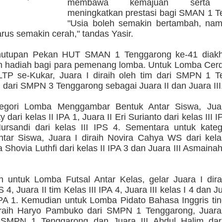
membawa kemajuan serta 
g
meningkatkan prestasi bagi SMAN 1 T
"Usia boleh semakin bertambah, nam
rus semakin cerah," tandas Yasir.
nutupan Pekan HUT SMAN 1 Tenggarong ke-41 diakh
 hadiah bagi para pemenang lomba. Untuk Lomba Cer
LTP se-Kukar, Juara I diraih oleh tim dari SMPN 1 T
m dari SMPN 3 Tenggarong sebagai Juara II dan Juara III
tegori Lomba Menggambar Bentuk Antar Siswa, Juar
 dari kelas II IPA 1, Juara II Eri Surianto dari kelas III 
 Mursandi dari kelas III IPS 4. Sementara untuk kate
ntar Siswa, Juara I diraih Novira Cahya WS dari kela
ka Shovia Luthfi dari kelas II IPA 3 dan Juara III Asmaina
 untuk Lomba Futsal Antar Kelas, gelar Juara I dirai
S 4, Juara II tim Kelas III IPA 4, Juara III kelas I 4 dan J
 IPA 1. Kemudian untuk Lomba Pidato Bahasa Inggris ti
iraih Haryo Pambuko dari SMPN 1 Tenggarong, Juara
i SMPN 1 Tenggarong dan Juara III Abdul Halim d