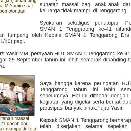
M (kiri) didampingi
sunatan massal bagi anak-anak dar
ia M Yamin saat
keluarga tidak mampu di Tenggarong.
 pemotongan
Syukuran sekaligus penutupan 
SMAN 1 Tenggarong ke-41 ditand
an tumpeng oleh Kepala SMAN 1 Tenggarong Drs
1/10) pagi.
rs Yasir MM, perayaan HUT SMAN 1 Tenggarong ke-41 
gal 25 September tahun ini lebih semarak dibanding t
a.
Saya bangga karena peringatan H
Tenggarong tahun ini lebih sem
sebelumnya. Hal ini ditandai dengan
kegiatan yang digelar serta berkat d
partisipasi banyak pihak," ujar Yasir.
itanan massal
Kepsek SMAN 1 Tenggarong berharap
 21 bocah dari
telah dikerjakan selama sepekan 
dak mampu di kota