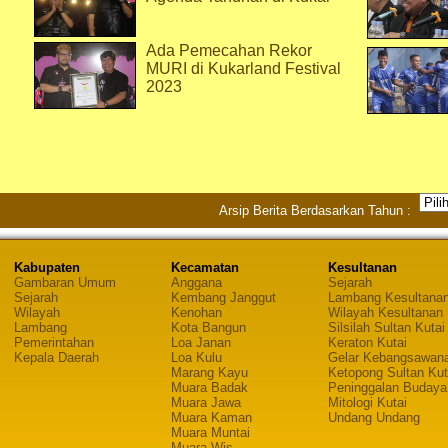
Ada Pemecahan Rekor
MURI di Kukarland Festival
2023
Arsip Berita Berdasarkan Tahun :
Kabupaten
Kecamatan
Kesultanan
Gambaran Umum
Anggana
Sejarah
Sejarah
Kembang Janggut
Lambang Kesultana
Wilayah
Kenohan
Wilayah Kesultanan
Lambang
Kota Bangun
Silsilah Sultan Kutai
Pemerintahan
Loa Janan
Keraton Kutai
Kepala Daerah
Loa Kulu
Gelar Kebangsawan
Marang Kayu
Ketopong Sultan Kut
Muara Badak
Peninggalan Budaya
Muara Jawa
Mitologi Kutai
Muara Kaman
Undang Undang
Muara Muntai
Muara Wis