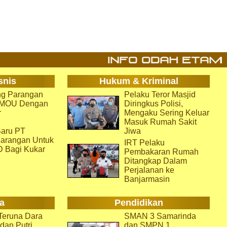
snis
Hukum & Kriminal
g Parangan
Pelaku Teror Masjid
i MOU Dengan
Diringkus Polisi,
r
Mengaku Sering Keluar
Masuk Rumah Sakit
aru PT
Jiwa
arangan Untuk
IRT Pelaku
D Bagi Kukar
Pembakaran Rumah
Ditangkap Dalam
Perjalanan ke
Banjarmasin
a
Pendidikan
eruna Dara
SMAN 3 Samarinda
dan Putri
dan SMPN 1