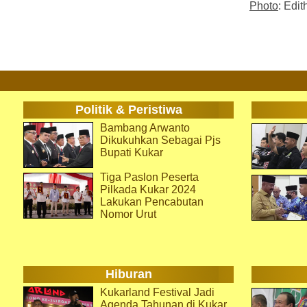
Photo
: Edit
Politik & Peristiwa
Bambang Arwanto
Dikukuhkan Sebagai Pjs
Bupati Kukar
Tiga Paslon Peserta
Pilkada Kukar 2024
Lakukan Pencabutan
Nomor Urut
Hiburan
Kukarland Festival Jadi
Agenda Tahunan di Kukar