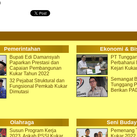
h
Pemerintahan
Ekonomi & Bi
Bupati Edi Damansyah
PT Tunggan
Paparkan Prestasi dan
Perbaharu
Capaian Pembangunan
Kejari Kuka
Kukar Tahun 2022
Semangat B
32 Pejabat Struktural dan
Tunggang P
Fungsional Pemkab Kukar
Berikan PA
Dimutasi
Olahraga
Seni Buday
Susun Program Kerja
Pemenang T
2023, Askab PSSI Kukar
Kukar 2022 