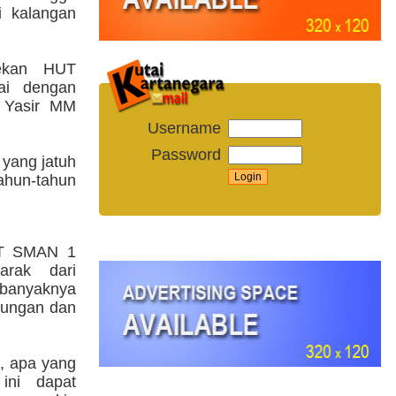
i kalangan
Pekan HUT
ai dengan
 Yasir MM
Username
Password
yang jatuh
ahun-tahun
UT SMAN 1
arak dari
 banyaknya
ukungan dan
, apa yang
ini dapat