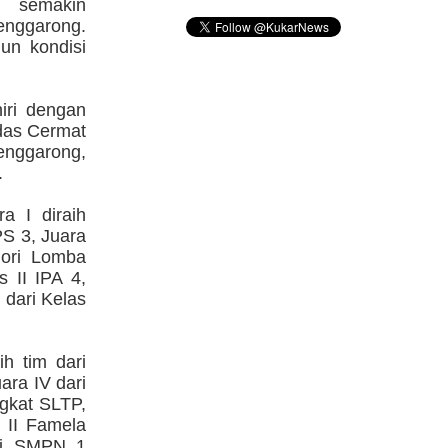
semakin
enggarong.
un kondisi
iri dengan
das Cermat
enggarong,
.
a I diraih
IPS 3, Juara
gori Lomba
s II IPA 4,
h dari Kelas
h tim dari
uara IV dari
ngkat SLTP,
 II Famela
ari SMPN 1