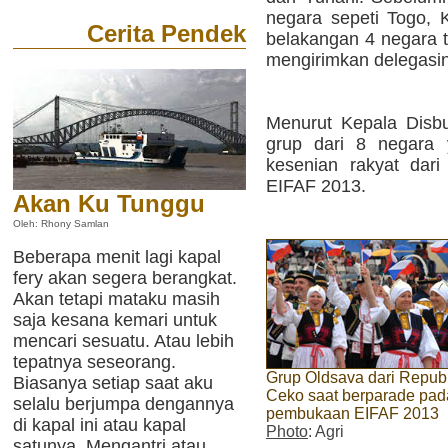
negara sepeti Togo, 
Cerita Pendek
belakangan 4 negara te
mengirimkan delegasi
Menurut Kepala Disb
grup dari 8 negara 
kesenian rakyat dari
EIFAF 2013.
Akan Ku Tunggu
Oleh: Rhony Samlan
Beberapa menit lagi kapal
fery akan segera berangkat.
Akan tetapi mataku masih
saja kesana kemari untuk
mencari sesuatu. Atau lebih
tepatnya seseorang.
Grup Oldsava dari Republ
Biasanya setiap saat aku
Ceko saat berparade pad
selalu berjumpa dengannya
pembukaan EIFAF 2013
di kapal ini atau kapal
Photo
: Agri
satunya. Mengantri atau