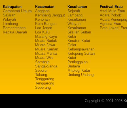
Kabupaten
Kecamatan
Kesultanan
Festival Erau
Gambaran Umum
Anggana
Sejarah
Asal Mula Erau
Sejarah
Kembang Janggut
Lambang
Acara Pokok
Wilayah
Kenohan
Kesultanan
Acara Penunjan
Lambang
Kota Bangun
Wilayah
Agenda Erau
Pemerintahan
Loa Janan
Kesultanan
Peta Lokasi Era
Kepala Daerah
Loa Kulu
Silsilah Sultan
Marang Kayu
Kutai
Muara Badak
Keraton Kutai
Muara Jawa
Gelar
Muara Kaman
Kebangsawanan
Muara Muntai
Ketopong Sultan
Muara Wis
Kutai
Samboja
Peninggalan
Sanga-Sanga
Budaya
Sebulu
Mitologi Kutai
Tabang
Undang Undang
Tenggarong
Tenggarong
Seberang
Copyright © 2001-2026 Ku