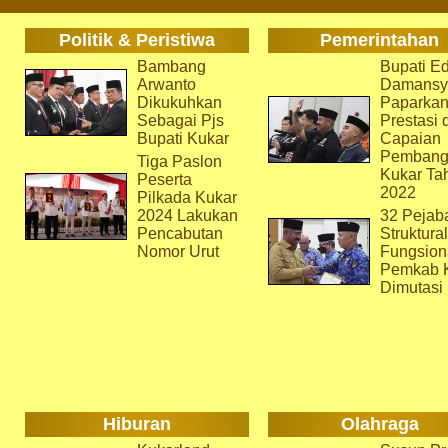
Politik & Peristiwa
Pemerintahan
Bambang
Bupati Ed
Arwanto
Damansy
Dikukuhkan
Paparka
Sebagai Pjs
Prestasi 
Bupati Kukar
Capaian
Pembang
Tiga Paslon
Kukar Ta
Peserta
2022
Pilkada Kukar
2024 Lakukan
32 Pejab
Pencabutan
Struktura
Nomor Urut
Fungsion
Pemkab 
Dimutasi
Hiburan
Olahraga