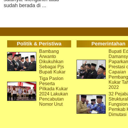
sudah berada di ...
Politik & Peristiwa
Pemerintahan
Bambang
Bupati Ed
Arwanto
Damansy
Dikukuhkan
Paparka
Sebagai Pjs
Prestasi 
Bupati Kukar
Capaian
Pembang
Tiga Paslon
Kukar Ta
Peserta
2022
Pilkada Kukar
2024 Lakukan
32 Pejab
Pencabutan
Struktura
Nomor Urut
Fungsion
Pemkab 
Dimutasi