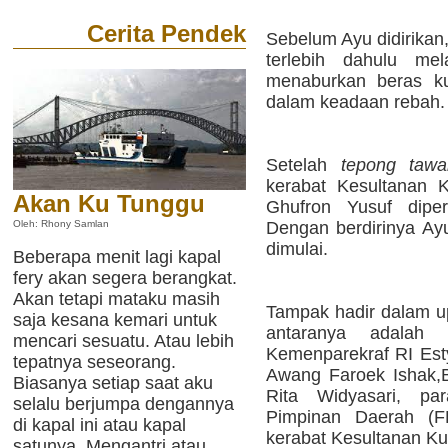
Cerita Pendek
Sebelum Ayu didirikan
terlebih dahulu m
menaburkan beras k
dalam keadaan rebah.
Setelah
tepong tawa
kerabat Kesultanan 
Akan Ku Tunggu
Ghufron Yusuf dipe
Dengan berdirinya Ay
Oleh: Rhony Samlan
dimulai.
Beberapa menit lagi kapal
fery akan segera berangkat.
Akan tetapi mataku masih
Tampak hadir dalam up
saja kesana kemari untuk
antaranya adalah 
mencari sesuatu. Atau lebih
Kemenparekraf RI Esty
tepatnya seseorang.
Awang Faroek Ishak,B
Biasanya setiap saat aku
Rita Widyasari, pa
selalu berjumpa dengannya
Pimpinan Daerah (F
di kapal ini atau kapal
kerabat Kesultanan Kut
satunya. Mengantri atau