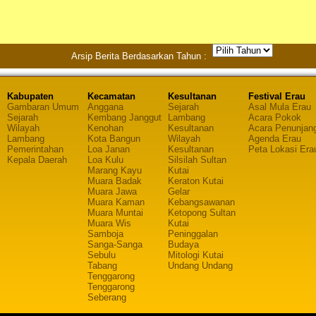
Arsip Berita Berdasarkan Tahun :
Kabupaten
Kecamatan
Kesultanan
Festival Erau
Gambaran Umum
Anggana
Sejarah
Asal Mula Erau
Sejarah
Kembang Janggut
Lambang
Acara Pokok
Wilayah
Kenohan
Kesultanan
Acara Penunjan
Lambang
Kota Bangun
Wilayah
Agenda Erau
Pemerintahan
Loa Janan
Kesultanan
Peta Lokasi Era
Kepala Daerah
Loa Kulu
Silsilah Sultan
Marang Kayu
Kutai
Muara Badak
Keraton Kutai
Muara Jawa
Gelar
Muara Kaman
Kebangsawanan
Muara Muntai
Ketopong Sultan
Muara Wis
Kutai
Samboja
Peninggalan
Sanga-Sanga
Budaya
Sebulu
Mitologi Kutai
Tabang
Undang Undang
Tenggarong
Tenggarong
Seberang