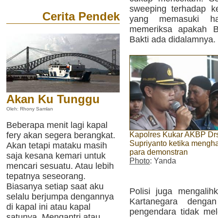
sweeping terhadap k
Cerita Pendek
yang memasuki ha
memeriksa apakah 
Bakti ada didalamnya.
Akan Ku Tunggu
Oleh: Rhony Samlan
Beberapa menit lagi kapal
Kapolres Kukar AKBP Dr
fery akan segera berangkat.
Supriyanto ketika mengh
Akan tetapi mataku masih
para demonstran
saja kesana kemari untuk
Photo
: Yanda
mencari sesuatu. Atau lebih
tepatnya seseorang.
Biasanya setiap saat aku
Polisi juga mengalih
selalu berjumpa dengannya
Kartanegara denga
di kapal ini atau kapal
pengendara tidak mel
satunya. Mengantri atau