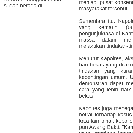
menjadi pusat konsent
sudah berada di ...
masyarakat tersebut.
Sementara itu, Kapo
yang kemarin (0
pengunjukrasa di Kan
massa dalam meny
melakukan tindakan-ti
Menurut Kapolres, ak
ban bekas yang dilak
tindakan yang kura
kepentingan umum. U
demonstran dapat me
cara yang lebih baik
bekas.
Kapolres juga menegas
netral terhadap kasu
kata lain pihak kepol
pun Awang Bakti. "Kam