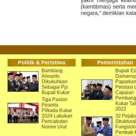
yakni menjaga keama
(kamtibmas) serta men
negara," demikian kata
Politik & Peristiwa
Pemerintahan
Bambang
Bupati Ed
Arwanto
Damansy
Dikukuhkan
Paparka
Sebagai Pjs
Prestasi 
Bupati Kukar
Capaian
Pembang
Tiga Paslon
Kukar Ta
Peserta
2022
Pilkada Kukar
2024 Lakukan
32 Pejab
Pencabutan
Struktura
Nomor Urut
Fungsion
Pemkab 