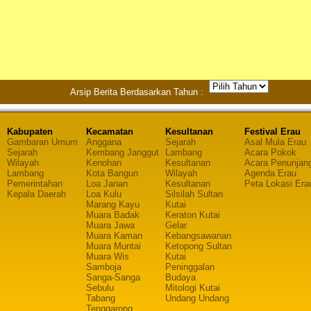
Arsip Berita Berdasarkan Tahun :
Kabupaten
Kecamatan
Kesultanan
Festival Erau
Gambaran Umum
Anggana
Sejarah
Asal Mula Erau
Sejarah
Kembang Janggut
Lambang
Acara Pokok
Wilayah
Kenohan
Kesultanan
Acara Penunjan
Lambang
Kota Bangun
Wilayah
Agenda Erau
Pemerintahan
Loa Janan
Kesultanan
Peta Lokasi Era
Kepala Daerah
Loa Kulu
Silsilah Sultan
Marang Kayu
Kutai
Muara Badak
Keraton Kutai
Muara Jawa
Gelar
Muara Kaman
Kebangsawanan
Muara Muntai
Ketopong Sultan
Muara Wis
Kutai
Samboja
Peninggalan
Sanga-Sanga
Budaya
Sebulu
Mitologi Kutai
Tabang
Undang Undang
Tenggarong