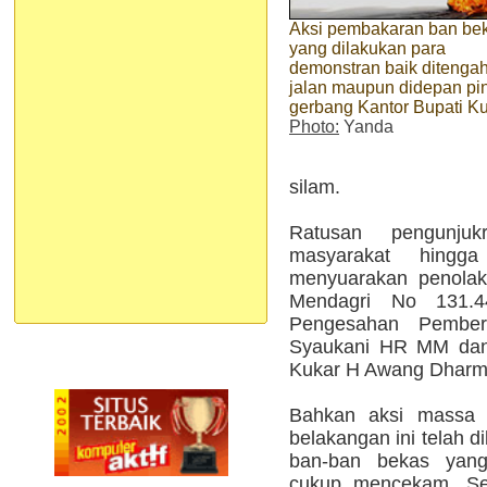
Aksi pembakaran ban be
yang dilakukan para
demonstran baik ditenga
jalan maupun didepan pi
gerbang Kantor Bupati K
Photo:
Yanda
silam.
Ratusan pengunju
masyarakat hingg
menyuarakan penolak
Mendagri No 131.
Pengesahan Pember
Syaukani HR MM dan 
Kukar H Awang Dharma
Bahkan aksi massa d
belakangan ini telah 
ban-ban bekas yan
cukup mencekam. Sel