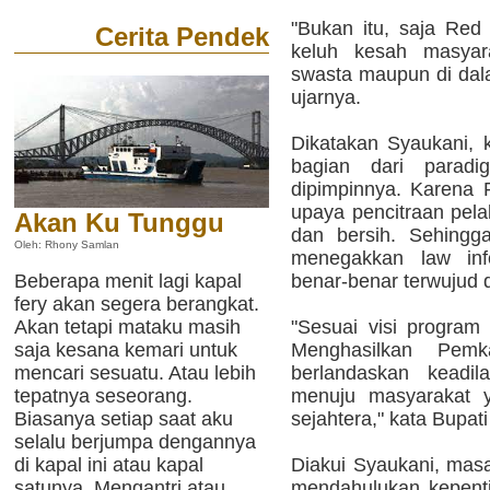
"Bukan itu, saja Re
Cerita Pendek
keluh kesah masyar
swasta maupun di dala
ujarnya.
Dikatakan Syaukani,
bagian dari parad
dipimpinnya. Karena
upaya pencitraan pel
Akan Ku Tunggu
dan bersih. Sehing
Oleh: Rhony Samlan
menegakkan law inf
Beberapa menit lagi kapal
benar-benar terwujud 
fery akan segera berangkat.
Akan tetapi mataku masih
"Sesuai visi progra
saja kesana kemari untuk
Menghasilkan Pem
mencari sesuatu. Atau lebih
berlandaskan keadil
tepatnya seseorang.
menuju masyarakat ya
Biasanya setiap saat aku
sejahtera," kata Bupati
selalu berjumpa dengannya
di kapal ini atau kapal
Diakui Syaukani, masa
satunya. Mengantri atau
mendahulukan kepent