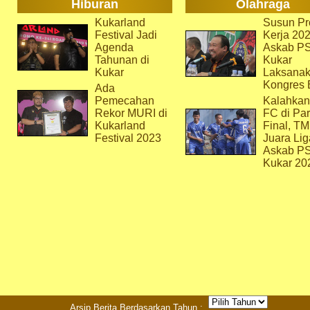
Hiburan
Olahraga
Kukarland
Susun Pr
Festival Jadi
Kerja 202
Agenda
Askab P
Tahunan di
Kukar
Kukar
Laksana
Kongres 
Ada
Pemecahan
Kalahkan
Rekor MURI di
FC di Par
Kukarland
Final, T
Festival 2023
Juara Lig
Askab P
Kukar 20
Arsip Berita Berdasarkan Tahun :