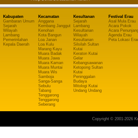
Kabupaten
Kecamatan
Kesultanan
Festival Erau
Gambaran Umum
Anggana
Sejarah
Asal Mula Erau
Sejarah
Kembang Janggut
Lambang
Acara Pokok
Wilayah
Kenohan
Kesultanan
Acara Penunjan
Lambang
Kota Bangun
Wilayah
Agenda Erau
Pemerintahan
Loa Janan
Kesultanan
Peta Lokasi Era
Kepala Daerah
Loa Kulu
Silsilah Sultan
Marang Kayu
Kutai
Muara Badak
Keraton Kutai
Muara Jawa
Gelar
Muara Kaman
Kebangsawanan
Muara Muntai
Ketopong Sultan
Muara Wis
Kutai
Samboja
Peninggalan
Sanga-Sanga
Budaya
Sebulu
Mitologi Kutai
Tabang
Undang Undang
Tenggarong
Tenggarong
Seberang
Copyright © 2001-2026 Ku