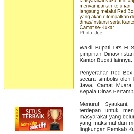
Masyarakat Kukar kini da
menyampaikan keluhan
langsung melalui Red Bo
yang akan ditempatkan di
dinas/instansi serta Kanto
Camat se-Kukar
Photo:
Joe
Wakil Bupati Drs H 
pimpinan Dinas/instan
Kantor Bupati lainnya.
Penyerahan Red Box da
secara simbolis ole
Jawa, Camat Muara 
Kepala Dinas Pertamb
Menurut Syaukani
terdepan untuk mena
masyarakat yang belu
yang maksimal dan me
lingkungan Pemkab Ku