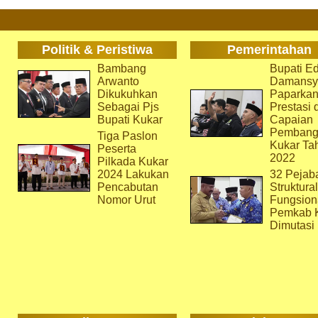
Politik & Peristiwa
Pemerintahan
Bambang
Bupati Ed
Arwanto
Damansy
Dikukuhkan
Paparka
Sebagai Pjs
Prestasi 
Bupati Kukar
Capaian
Pembang
Tiga Paslon
Kukar Ta
Peserta
2022
Pilkada Kukar
2024 Lakukan
32 Pejab
Pencabutan
Struktura
Nomor Urut
Fungsion
Pemkab 
Dimutasi