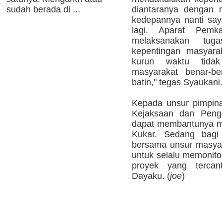
sudah berada di ...
diantaranya dengan 
kedepannya nanti saya
lagi. Aparat Pemk
melaksanakan tug
kepentingan masyara
kurun waktu tidak
masyarakat benar-be
batin," tegas Syaukani
Kepada unsur pimpina
Kejaksaan dan Penga
dapat membantunya me
Kukar. Sedang bag
bersama unsur masyar
untuk selalu memonitor
proyek yang terca
Dayaku. (
joe
)