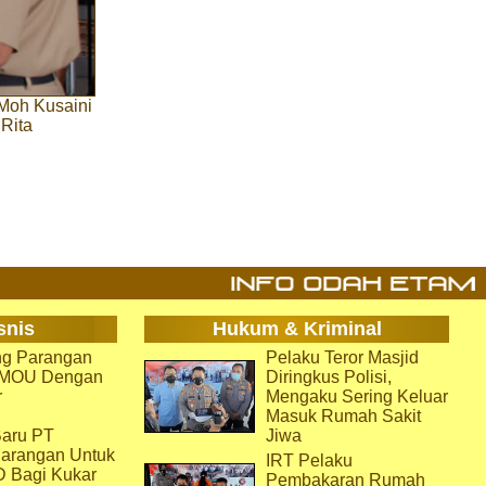
Moh Kusaini
 Rita
snis
Hukum & Kriminal
g Parangan
Pelaku Teror Masjid
i MOU Dengan
Diringkus Polisi,
r
Mengaku Sering Keluar
Masuk Rumah Sakit
aru PT
Jiwa
arangan Untuk
IRT Pelaku
D Bagi Kukar
Pembakaran Rumah