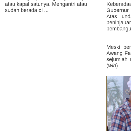
atau kapal satunya. Mengantri atau
Keberadaa
sudah berada di ...
Gubernur 
Atas und
peninjau
pembangun
Meski pe
Awang Far
sejumlah 
(
win
)