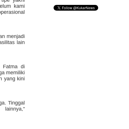
tipe yakni
belum kami
operasional
an menjadi
silitas lain
d Fatma di
ga memiliki
n yang kini
ga. Tinggal
 lainnya,"