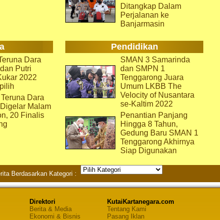
Ditangkap Dalam
Perjalanan ke
Banjarmasin
a
Pendidikan
eruna Dara
SMAN 3 Samarinda
dan Putri
dan SMPN 1
Kukar 2022
Tenggarong Juara
pilih
Umum LKBB The
Velocity of Nusantara
 Teruna Dara
se-Kaltim 2022
 Digelar Malam
on, 20 Finalis
Penantian Panjang
ng
Hingga 8 Tahun,
Gedung Baru SMAN 1
Tenggarong Akhirnya
Siap Digunakan
rita Berdasarkan Kategori :
Direktori
KutaiKartanegara.com
Berita & Media
Tentang Kami
Ekonomi & Bisnis
Pasang Iklan