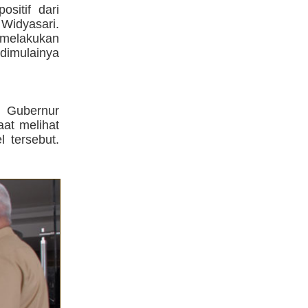
sitif dari
Widyasari.
melakukan
imulainya
 Gubernur
at melihat
l tersebut.