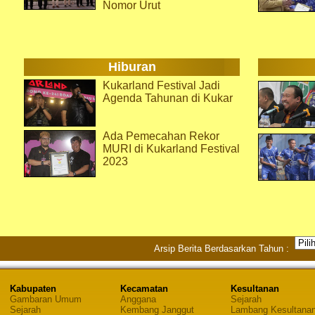
Nomor Urut
Hiburan
Kukarland Festival Jadi
Agenda Tahunan di Kukar
Ada Pemecahan Rekor
MURI di Kukarland Festival
2023
Arsip Berita Berdasarkan Tahun :
Kabupaten
Kecamatan
Kesultanan
Gambaran Umum
Anggana
Sejarah
Sejarah
Kembang Janggut
Lambang Kesultana