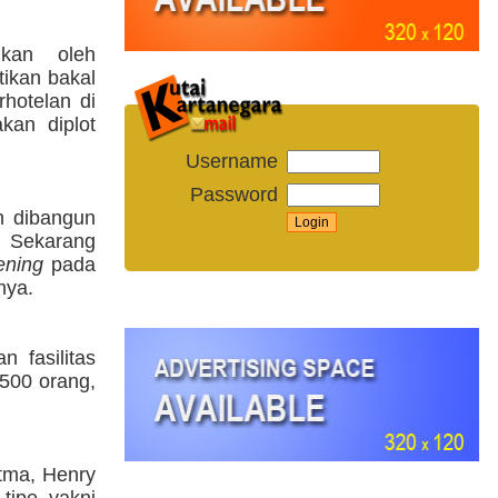
gkan oleh
tikan bakal
hotelan di
kan diplot
Username
Password
h dibangun
. Sekarang
ening
pada
nya.
n fasilitas
 500 orang,
tma, Henry