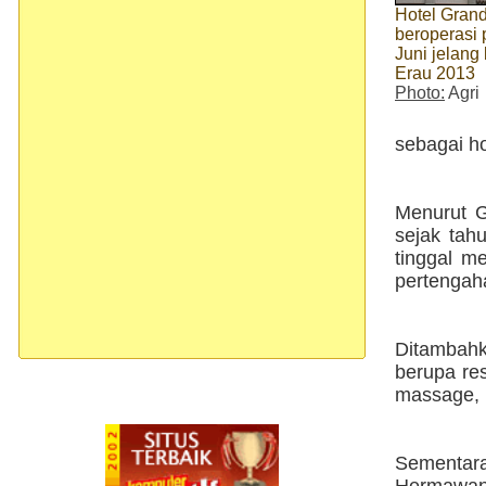
Hotel Gran
beroperasi
Juni jelang
Erau 2013
Photo:
Agri
sebagai ho
Menurut G
sejak tah
tinggal me
pertengaha
Ditambahk
berupa re
massage, 
Sementara