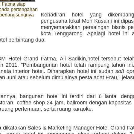
d Fatma siap
 pada pertengahan
Kehadiran hotel yang dikemban
 berlangsungnya
pengusaha lokal Moh Kusaini ini dipas
menyemarakkan persaingan bisnis per
kota Tenggarong. Apalagi hotel ini a
tel berbintang dua.
M Hotel Grand Fatma, Ali Sadikin,hotel tersebut tela
un 2011. "Pembangunan hotel telah rampung tahun ini
nata interior hotel. Diharapkan hotel ini sudah
soft op
n Juni atau sebelum dimulainya pesta adat Erau," jelas
annya, bangunan hotel ini terdiri dari 6 lantai denga
storan, coffee shop 24 jam, ballroom dengan kapasitas
ruang pertemuan, serta ruang karaoke.
 dikatakan Sales & Marketing Manager Hotel Grand Fa