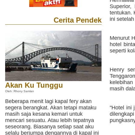
Hermawan,
Superior,
tentukan.
Cerita Pendek
ini setela
Menurut H
hotel bint
seperti ko
Henry sen
Tenggarong
kelebihan
Akan Ku Tunggu
masih dal
Oleh: Rhony Samlan
Beberapa menit lagi kapal fery akan
segera berangkat. Akan tetapi mataku
"Hotel ini
masih saja kesana kemari untuk
dilengkap
mencari sesuatu. Atau lebih tepatnya
pungkasny
seseorang. Biasanya setiap saat aku
selalu berjumpa dengannya di kapal ini