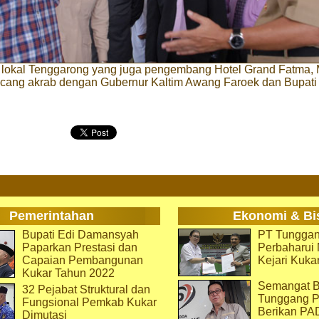
lokal Tenggarong yang juga pengembang Hotel Grand Fatma, 
bincang akrab dengan Gubernur Kaltim Awang Faroek dan Bupati
Pemerintahan
Ekonomi & Bi
Bupati Edi Damansyah
PT Tunggan
Paparkan Prestasi dan
Perbaharu
Capaian Pembangunan
Kejari Kuka
Kukar Tahun 2022
Semangat B
32 Pejabat Struktural dan
Tunggang P
Fungsional Pemkab Kukar
Berikan PA
Dimutasi