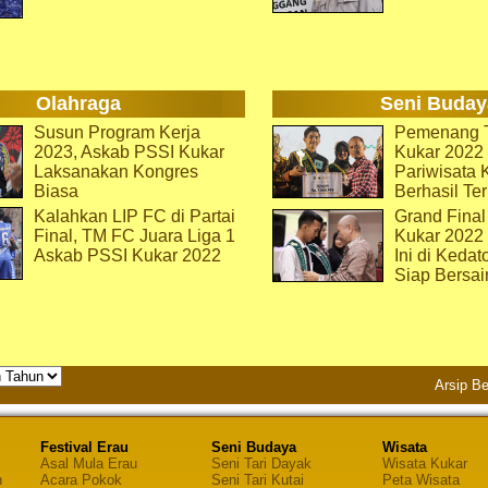
Olahraga
Seni Buday
Susun Program Kerja
Pemenang T
2023, Askab PSSI Kukar
Kukar 2022 
Laksanakan Kongres
Pariwisata 
Biasa
Berhasil Ter
Kalahkan LIP FC di Partai
Grand Final
Final, TM FC Juara Liga 1
Kukar 2022
Askab PSSI Kukar 2022
Ini di Kedat
Siap Bersai
Arsip Be
Festival Erau
Seni Budaya
Wisata
Asal Mula Erau
Seni Tari Dayak
Wisata Kukar
n
Acara Pokok
Seni Tari Kutai
Peta Wisata