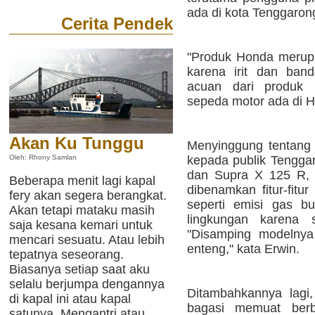
ada di kota Tenggaron
Cerita Pendek
"Produk Honda merupa
karena irit dan band
acuan dari produk 
sepeda motor ada di H
Akan Ku Tunggu
Menyinggung tentang 
kepada publik Tenggar
Oleh: Rhony Samlan
dan Supra X 125 R, m
Beberapa menit lagi kapal
dibenamkan fitur-fitu
fery akan segera berangkat.
seperti emisi gas 
Akan tetapi mataku masih
lingkungan karena 
saja kesana kemari untuk
"Disamping modelnya 
mencari sesuatu. Atau lebih
enteng," kata Erwin.
tepatnya seseorang.
Biasanya setiap saat aku
selalu berjumpa dengannya
Ditambahkannya lagi,
di kapal ini atau kapal
bagasi memuat berba
satunya. Mengantri atau