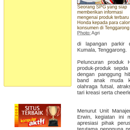
Seorang SPG yang siap
memberikan informasi
mengenai produk terbaru
Honda kepada para calo
konsumen di Tenggarong
Photo:
Agri
di lapangan parkir
Kumala, Tenggarong.
Peluncuran produk H
produk-produk sepda
dengan panggung hi
band anak muda ko
olahraga futsal, atr
tari kreasi serta cheerl
Menurut Unit Manaj
Erwin, kegiatan ini 
apresiasi pihak per
terutama pengguna p