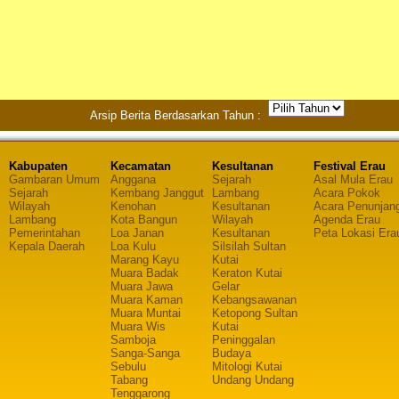
Arsip Berita Berdasarkan Tahun :
Kabupaten
Kecamatan
Kesultanan
Festival Erau
Gambaran Umum
Anggana
Sejarah
Asal Mula Erau
Sejarah
Kembang Janggut
Lambang
Acara Pokok
Wilayah
Kenohan
Kesultanan
Acara Penunjan
Lambang
Kota Bangun
Wilayah
Agenda Erau
Pemerintahan
Loa Janan
Kesultanan
Peta Lokasi Era
Kepala Daerah
Loa Kulu
Silsilah Sultan
Marang Kayu
Kutai
Muara Badak
Keraton Kutai
Muara Jawa
Gelar
Muara Kaman
Kebangsawanan
Muara Muntai
Ketopong Sultan
Muara Wis
Kutai
Samboja
Peninggalan
Sanga-Sanga
Budaya
Sebulu
Mitologi Kutai
Tabang
Undang Undang
Tenggarong