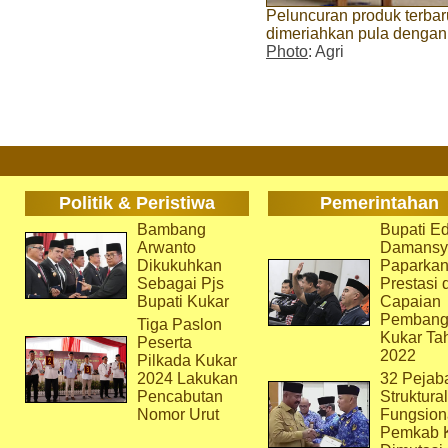
Peluncuran produk terba
dimeriahkan pula dengan
Photo
: Agri
Politik & Peristiwa
Pemerintahan
Bambang
Bupati Ed
Arwanto
Damansy
Dikukuhkan
Paparka
Sebagai Pjs
Prestasi 
Bupati Kukar
Capaian
Pembang
Tiga Paslon
Kukar Ta
Peserta
2022
Pilkada Kukar
2024 Lakukan
32 Pejab
Pencabutan
Struktura
Nomor Urut
Fungsion
Pemkab 