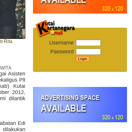
i Rita
Username
Password
 WITA
ai Asisten
aligus Plt
kab) Kutai
ober 2012,
i dilantik
abatan Edi
dilakukan