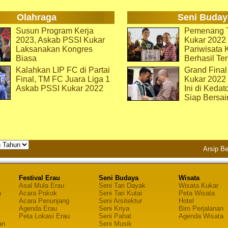
Olahraga
Seni Buday
Susun Program Kerja
Pemenang T
2023, Askab PSSI Kukar
Kukar 2022 
Laksanakan Kongres
Pariwisata 
Biasa
Berhasil Ter
Kalahkan LIP FC di Partai
Grand Final
Final, TM FC Juara Liga 1
Kukar 2022
Askab PSSI Kukar 2022
Ini di Kedat
Siap Bersai
Arsip Be
Festival Erau
Seni Budaya
Wisata
Asal Mula Erau
Seni Tari Dayak
Wisata Kukar
n
Acara Pokok
Seni Tari Kutai
Peta Wisata
Acara Penunjang
Seni Arsitektur
Hotel
Agenda Erau
Seni Kriya
Biro Perjalanan
Peta Lokasi Erau
Seni Pahat
Agenda Wisata
an
Seni Musik