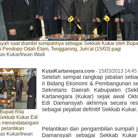
yah saat diambil sumpahnya sebagai Sekkab Kukar oleh Bupat
i Pendopo Odah Etam, Tenggarong, Jum'at (15/03) pagi
s Kukar/Irwan Wadi
KutaiKartanegara.com
- 15/03/2013 14:45
Setelah sempat rangkap jabatan sebag
II Bidang Ekonomi & Pembangunan sek
Sekretaris Daerah Kabupaten (Sek
Kartanegara (Kukar) sejak awal Okt
Edi Damansyah akhirnya secara resm
sebagai pejabat definitif Sekkab Kukar.
Bupati Rita
 Sekkab Kukar Edi
 menandatangani
a pelantikan
Pelantikan dan pengambilan sumpah j
s Kukar/Irwan
Damansyah sebagai Sekkab Kukar 