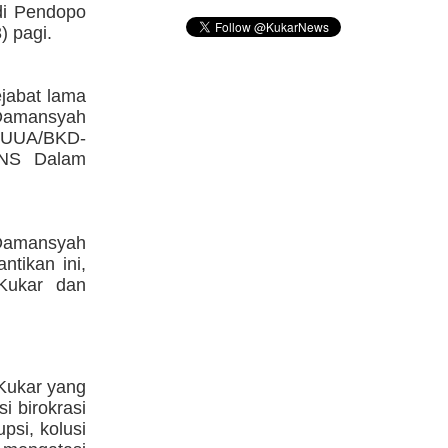
di Pendopo
) pagi.
jabat lama
 Damansyah
/TUUA/BKD-
PNS Dalam
 Damansyah
tikan ini,
 Kukar dan
 Kukar yang
i birokrasi
psi, kolusi