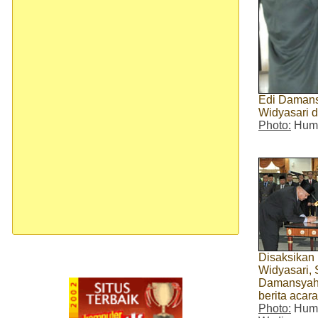
Edi Damans
Widyasari d
Photo:
Huma
Disaksikan 
Widyasari,
Damansyah
berita acar
Photo:
Huma