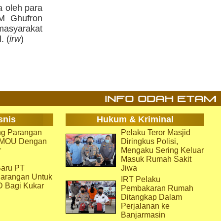
a oleh para
M Ghufron
 masyarakat
. (
irw
)
snis
Hukum & Kriminal
g Parangan
Pelaku Teror Masjid
i MOU Dengan
Diringkus Polisi,
r
Mengaku Sering Keluar
Masuk Rumah Sakit
aru PT
Jiwa
arangan Untuk
IRT Pelaku
D Bagi Kukar
Pembakaran Rumah
Ditangkap Dalam
Perjalanan ke
Banjarmasin