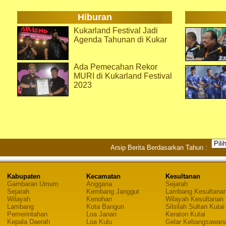
Hiburan
Kukarland Festival Jadi
Agenda Tahunan di Kukar
Ada Pemecahan Rekor
MURI di Kukarland Festival
2023
Arsip Berita Berdasarkan Tahun :
Kabupaten
Kecamatan
Kesultanan
Gambaran Umum
Anggana
Sejarah
Sejarah
Kembang Janggut
Lambang Kesultana
Wilayah
Kenohan
Wilayah Kesultanan
Lambang
Kota Bangun
Silsilah Sultan Kutai
Pemerintahan
Loa Janan
Keraton Kutai
Kepala Daerah
Loa Kulu
Gelar Kebangsawan