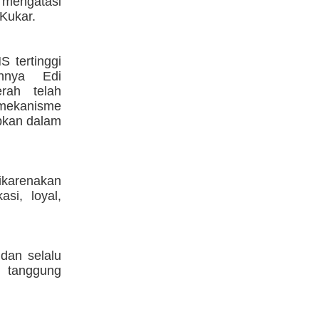
 mengatasi
Kukar.
S tertinggi
ihnya Edi
rah telah
mekanisme
apkan dalam
dikarenakan
si, loyal,
dan selalu
n tanggung