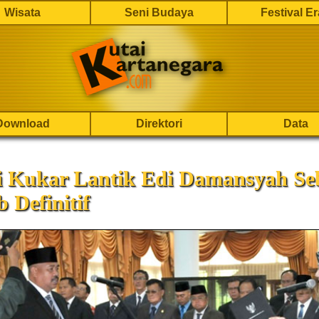
Wisata
Seni Budaya
Festival E
Download
Direktori
Data
i Kukar Lantik Edi Damansyah Se
 Definitif