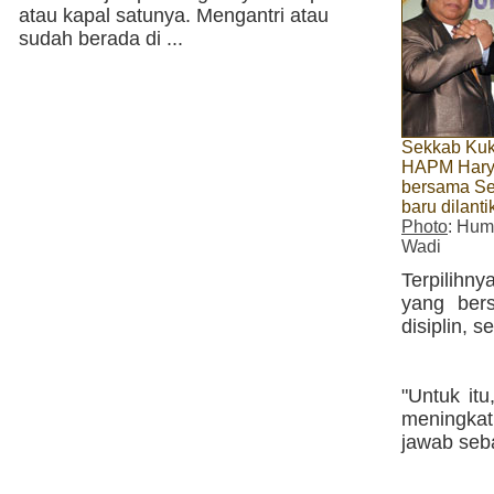
atau kapal satunya. Mengantri atau
sudah berada di ...
Sekkab Kuk
HAPM Harya
bersama Se
baru dilant
Photo
: Hum
Wadi
Terpilihn
yang bers
disiplin, 
"Untuk it
meningka
jawab seba