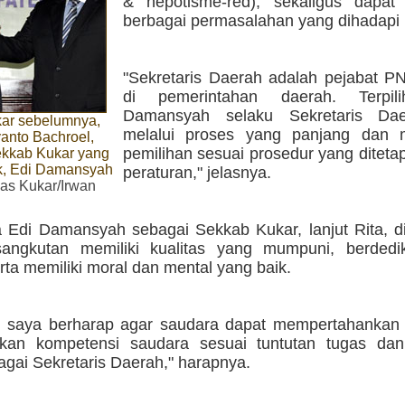
& nepotisme-red), sekaligus dapat
berbagai permasalahan yang dihadapi 
"Sekretaris Daerah adalah pejabat PN
di pemerintahan daerah. Terpil
Damansyah selaku Sekretaris Dae
ar sebelumnya,
melalui proses yang panjang dan 
nto Bachroel,
pemilihan sesuai prosedur yang ditet
kkab Kukar yang
ik, Edi Damansyah
peraturan," jelasnya.
as Kukar/Irwan
ya Edi Damansyah sebagai Sekkab Kukar, lanjut Rita, 
angkutan memiliki kualitas yang mumpuni, berdedika
serta memiliki moral dan mental yang baik.
u, saya berharap agar saudara dapat mempertahankan 
tkan kompetensi saudara sesuai tuntutan tugas da
gai Sekretaris Daerah," harapnya.