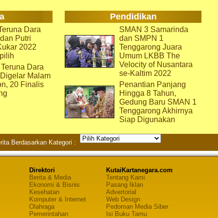
a
Pendidikan
eruna Dara
SMAN 3 Samarinda
dan Putri
dan SMPN 1
Kukar 2022
Tenggarong Juara
pilih
Umum LKBB The
Velocity of Nusantara
 Teruna Dara
se-Kaltim 2022
 Digelar Malam
on, 20 Finalis
Penantian Panjang
ng
Hingga 8 Tahun,
Gedung Baru SMAN 1
Tenggarong Akhirnya
Siap Digunakan
rita Berdasarkan Kategori :
Direktori
KutaiKartanegara.com
Berita & Media
Tentang Kami
Ekonomi & Bisnis
Pasang Iklan
Kesehatan
Advertorial
Komputer & Internet
Web Design
Olahraga
Pedoman Media Siber
Pemerintahan
Isi Buku Tamu