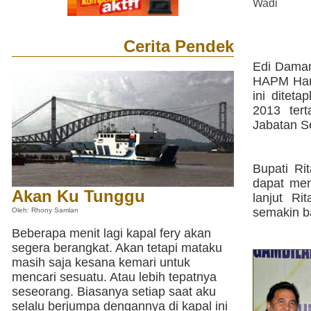
Wadi
Cerita Pendek
Edi Daman
HAPM Hary
ini ditet
2013 ter
Jabatan S
Bupati Ri
dapat men
Akan Ku Tunggu
lanjut R
semakin b
Oleh: Rhony Samlan
Beberapa menit lagi kapal fery akan
segera berangkat. Akan tetapi mataku
masih saja kesana kemari untuk
mencari sesuatu. Atau lebih tepatnya
seseorang. Biasanya setiap saat aku
selalu berjumpa dengannya di kapal ini