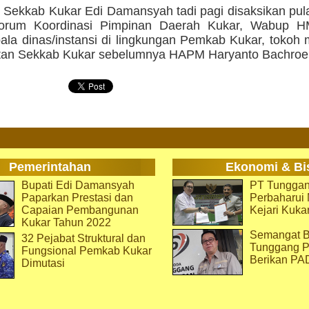
n Sekkab Kukar Edi Damansyah tadi pagi disaksikan pul
Forum Koordinasi Pimpinan Daerah Kukar, Wabup H
pala dinas/instansi di lingkungan Pemkab Kukar, tokoh
tan Sekkab Kukar sebelumnya HAPM Haryanto Bachroel
Pemerintahan
Ekonomi & Bi
Bupati Edi Damansyah
PT Tunggan
Paparkan Prestasi dan
Perbaharu
Capaian Pembangunan
Kejari Kuka
Kukar Tahun 2022
Semangat B
32 Pejabat Struktural dan
Tunggang P
Fungsional Pemkab Kukar
Berikan PA
Dimutasi