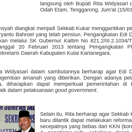
langsung oleh Bupati Rita Widyasari 
Odah Etam, Tenggarong, Jum'at (15/03
syah diangkat menjadi Sekkab Kukar menggantikan pe
anto Bahroel yang telah pensiun. Pengangkatan Edi
apkan melalui SK Gubernur Kaltim No 821.2/III.2.1034
tanggal 20 Februari 2013 tentang Pengangkatan 
ekretaris Daerah Kabupaten Kutai Kartanegara.
ta Widyasari dalam sambutannya berharap agar Edi
gemban amanah yang diberikan. Dengan adanya pelan
ita, diharapkan dapat memperkuat pemerintahan di
aik dalam pelaksanaan
good government
.
Selain itu, Rita berharap agar Sekkab
baru dilantik dapat melakukan reformas
secepatnya yang bebas dari KKN (koru