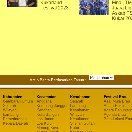
Kukarland
Final, T
Festival 2023
Juara Lig
Askab P
Kukar 20
Arsip Berita Berdasarkan Tahun :
Kabupaten
Kecamatan
Kesultanan
Festival Erau
Gambaran Umum
Anggana
Sejarah
Asal Mula Erau
Sejarah
Kembang Janggut
Lambang
Acara Pokok
Wilayah
Kenohan
Kesultanan
Acara Penunjan
Lambang
Kota Bangun
Wilayah
Agenda Erau
Pemerintahan
Loa Janan
Kesultanan
Peta Lokasi Era
Kepala Daerah
Loa Kulu
Silsilah Sultan
Marang Kayu
Kutai