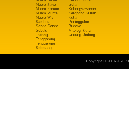
Muara Badak
Keraton Kutai
Muara Jawa
Gelar
Muara Kaman
Kebangsawanan
Muara Muntai
Ketopong Sultan
Muara Wis
Kutai
Samboja
Peninggalan
Sanga-Sanga
Budaya
Sebulu
Mitologi Kutai
Tabang
Undang Undang
Tenggarong
Tenggarong
Seberang
Copyright © 2001-2026 Ku