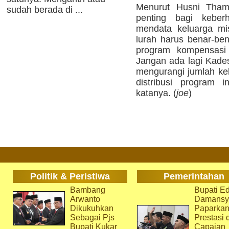
Menurut Husni Thamr
sudah berada di ...
penting bagi keberh
mendata keluarga mis
lurah harus benar-ben
program kompensasi
Jangan ada lagi Kade
mengurangi jumlah kel
distribusi program i
katanya. (
joe
)
Politik & Peristiwa
Pemerintahan
Bambang
Bupati Ed
Arwanto
Damansy
Dikukuhkan
Paparka
Sebagai Pjs
Prestasi 
Bupati Kukar
Capaian