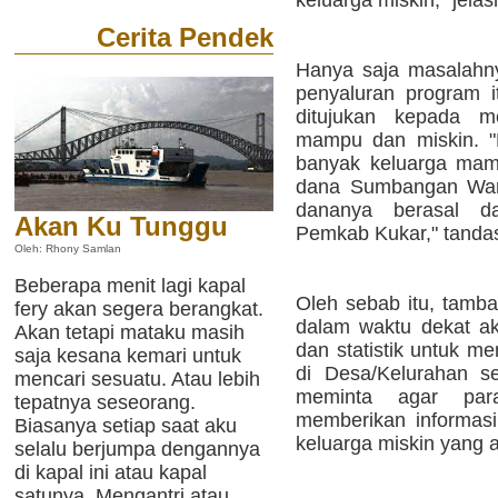
keluarga miskin," jelas
Cerita Pendek
Hanya saja masalahny
penyaluran program i
ditujukan kepada m
mampu dan miskin. "
banyak keluarga mam
dana Sumbangan Wa
dananya berasal d
Akan Ku Tunggu
Pemkab Kukar," tanda
Oleh: Rhony Samlan
Beberapa menit lagi kapal
Oleh sebab itu, tamb
fery akan segera berangkat.
dalam waktu dekat a
Akan tetapi mataku masih
dan statistik untuk m
saja kesana kemari untuk
di Desa/Kelurahan s
mencari sesuatu. Atau lebih
meminta agar par
tepatnya seseorang.
memberikan informasi 
Biasanya setiap saat aku
keluarga miskin yang 
selalu berjumpa dengannya
di kapal ini atau kapal
satunya. Mengantri atau