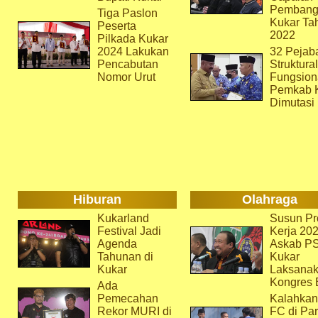
Pembang
Tiga Paslon
Kukar Ta
Peserta
2022
Pilkada Kukar
2024 Lakukan
32 Pejab
Pencabutan
Struktura
Nomor Urut
Fungsion
Pemkab 
Dimutasi
Hiburan
Olahraga
Kukarland
Susun Pr
Festival Jadi
Kerja 202
Agenda
Askab P
Tahunan di
Kukar
Kukar
Laksana
Kongres 
Ada
Pemecahan
Kalahkan
Rekor MURI di
FC di Par