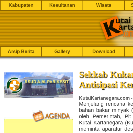
Kabupaten
Kesultanan
Wisata
Arsip Berita
Gallery
Download
Sekkab Kukar
Antisipasi K
KutaiKartanegara.com
-
Menjelang rencana ken
bahan bakar minyak 
oleh Pemerintah, Plt
Kutai Kartanegara (
meminta aparatur des