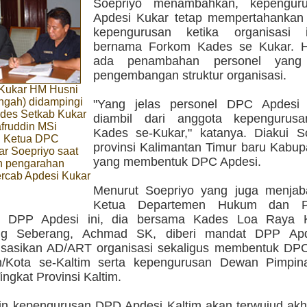
Soepriyo menambahkan, kepengu
Apdesi Kukar tetap mempertahankan 
kepengurusan ketika organisasi 
bernama Forkom Kades se Kukar. H
ada penambahan personel yang 
pengembangan struktur organisasi.
 Kukar HM Husni
ngah) didampingi
"Yang jelas personel DPC Apdesi
es Setkab Kukar
diambil dari anggota kepengurus
fruddin MSi
Kades se-Kukar," katanya. Diakui So
n Ketua DPC
provinsi Kalimantan Timur baru Kabup
r Soepriyo saat
yang membentuk DPC Apdesi.
n pengarahan
rcab Apdesi Kukar
Menurut Soepriyo yang juga menjab
Ketua Departemen Hukum dan Pe
 DPP Apdesi ini, dia bersama Kades Loa Raya 
ng Seberang, Achmad SK, diberi mandat DPP Apd
isasikan AD/ART organisasi sekaligus membentuk DPC
n/Kota se-Kaltim serta kepengurusan Dewan Pimpi
ingkat Provinsi Kaltim.
in kepengurusan DPD Apdesi Kaltim akan terwujud akhi