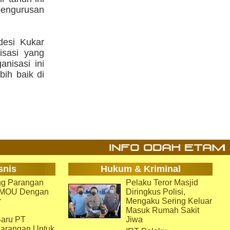
epengurusan
esi Kukar
isasi yang
anisasi ini
ih baik di
snis
Hukum & Kriminal
g Parangan
Pelaku Teror Masjid
i MOU Dengan
Diringkus Polisi,
r
Mengaku Sering Keluar
Masuk Rumah Sakit
aru PT
Jiwa
arangan Untuk