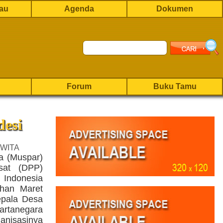
rau
Agenda
Dokumen
Forum
Buku Tamu
esi
 WITA
a (Muspar)
sat (DPP)
 Indonesia
ahan Maret
epala Desa
artanegara
anisasinya