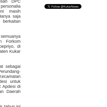
rusan DPC
personalia
ini masih
anya saja
berkaitan
 semuanya
an Forkom
epriyo, di
aten Kukar
at sebagai
rundang-
Kecamatan
esi untuk
 Apdesi di
nan Daerah
r tahun ini