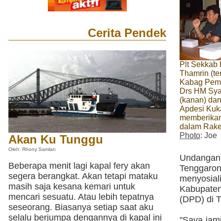
Cerita Pendek
Plt Sekkab
Thamrin (te
Kabag Pemd
Drs HM Sya
(kanan) da
Apdesi Kuka
memberika
dalam Rake
Photo
: Joe
Akan Ku Tunggu
Oleh: Rhony Samlan
Undangan
Beberapa menit lagi kapal fery akan
Tenggaro
segera berangkat. Akan tetapi mataku
menyosial
masih saja kesana kemari untuk
Kabupate
mencari sesuatu. Atau lebih tepatnya
(DPD) di T
seseorang. Biasanya setiap saat aku
selalu berjumpa dengannya di kapal ini
"Saya jam