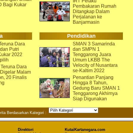
IRT Pelaku
D Bagi Kukar
Pembakaran Rumah
Ditangkap Dalam
Perjalanan ke
Banjarmasin
a
Pendidikan
eruna Dara
SMAN 3 Samarinda
dan Putri
dan SMPN 1
Kukar 2022
Tenggarong Juara
pilih
Umum LKBB The
Velocity of Nusantara
 Teruna Dara
se-Kaltim 2022
 Digelar Malam
on, 20 Finalis
Penantian Panjang
ng
Hingga 8 Tahun,
Gedung Baru SMAN 1
Tenggarong Akhirnya
Siap Digunakan
rita Berdasarkan Kategori :
Direktori
KutaiKartanegara.com