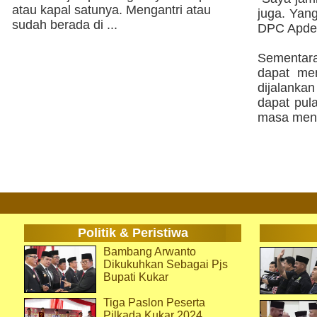
atau kapal satunya. Mengantri atau
juga. Yang
sudah berada di ...
DPC Apdes
Sementar
dapat men
dijalankan
dapat pul
masa mend
Politik & Peristiwa
Bambang Arwanto
Dikukuhkan Sebagai Pjs
Bupati Kukar
Tiga Paslon Peserta
Pilkada Kukar 2024