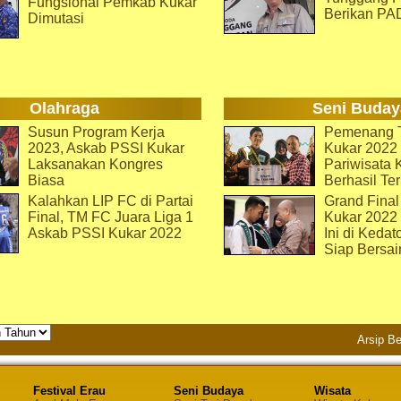
Fungsional Pemkab Kukar
Berikan PA
Dimutasi
Olahraga
Seni Buday
Susun Program Kerja
Pemenang T
2023, Askab PSSI Kukar
Kukar 2022 
Laksanakan Kongres
Pariwisata 
Biasa
Berhasil Ter
Kalahkan LIP FC di Partai
Grand Final
Final, TM FC Juara Liga 1
Kukar 2022
Askab PSSI Kukar 2022
Ini di Kedat
Siap Bersai
Arsip Be
Festival Erau
Seni Budaya
Wisata