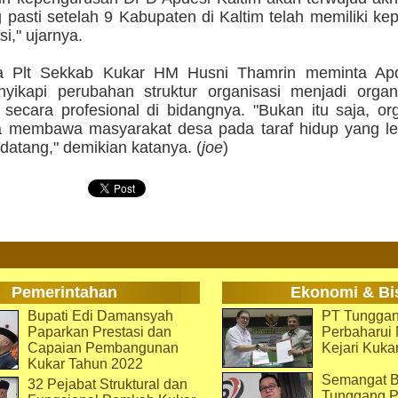
 pasti setelah 9 Kabupaten di Kaltim telah memiliki k
i," ujarnya.
a Plt Sekkab Kukar HM Husni Thamrin meminta Apd
yikapi perubahan struktur organisasi menjadi organ
 secara profesional di bidangnya. "Bukan itu saja, org
a membawa masyarakat desa pada taraf hidup yang leb
atang," demikian katanya. (
joe
)
Pemerintahan
Ekonomi & Bi
Bupati Edi Damansyah
PT Tunggan
Paparkan Prestasi dan
Perbaharu
Capaian Pembangunan
Kejari Kuka
Kukar Tahun 2022
Semangat B
32 Pejabat Struktural dan
Tunggang P