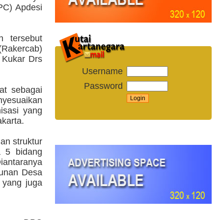
PC) Apdesi
 tersebut
(Rakercab)
 Kukar Drs
Username
Password
at sebagai
nyesuaikan
isasi yang
karta.
n struktur
 5 bidang
iantaranya
gunan Desa
o yang juga