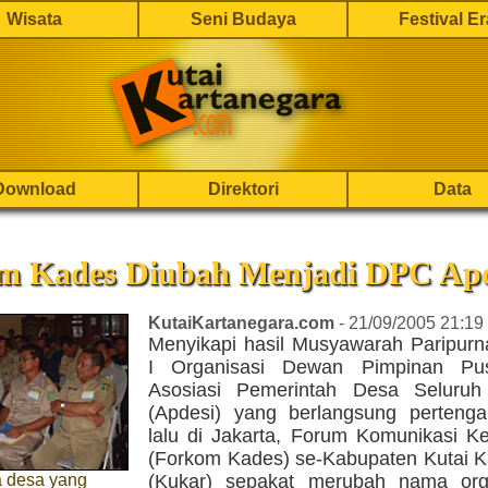
Wisata
Seni Budaya
Festival E
Download
Direktori
Data
m Kades Diubah Menjadi DPC Apd
KutaiKartanegara.com
- 21/09/2005 21:19
Menyikapi hasil Musyawarah Paripurn
I Organisasi Dewan Pimpinan Pu
Asosiasi Pemerintah Desa Seluruh
(Apdesi) yang berlangsung perteng
lalu di Jakarta, Forum Komunikasi K
(Forkom Kades) se-Kabupaten Kutai K
a desa yang
(Kukar) sepakat merubah nama org