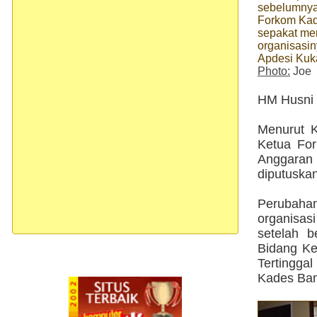
sebelumnya
Forkom Kad
sepakat me
organisasi
Apdesi Kuk
Photo:
Joe
HM Husni 
Menurut 
Ketua Fo
Anggaran
diputuskan
Perubahan
organisa
setelah 
Bidang Ke
Tertingga
Kades Ban