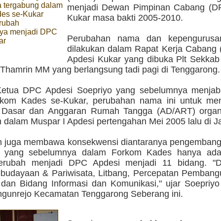
 tergabung dalam
menjadi Dewan Pimpinan Cabang (D
es se-Kukar
Kukar masa bakti 2005-2010.
rubah
nya menjadi DPC
Perubahan nama dan kepengurusan
ar
dilakukan dalam Rapat Kerja Cabang 
Apdesi Kukar yang dibuka Plt Sekkab
Thamrin MM yang berlangsung tadi pagi di Tenggarong.
Ketua DPC Apdesi Soepriyo yang sebelumnya menjab
rkom Kades se-Kukar, perubahan nama ini untuk me
 Dasar dan Anggaran Rumah Tangga (AD/ART) organ
 dalam Muspar I Apdesi pertengahan Mei 2005 lalu di Ja
 juga membawa konsekwensi diantaranya pengembanga
si yang sebelumnya dalam Forkom Kades hanya ada
berubah menjadi DPC Apdesi menjadi 11 bidang. "D
budayaan & Pariwisata, Litbang, Percepatan Pemban
l dan Bidang Informasi dan Komunikasi," ujar Soepriy
gunrejo Kecamatan Tenggarong Seberang ini.