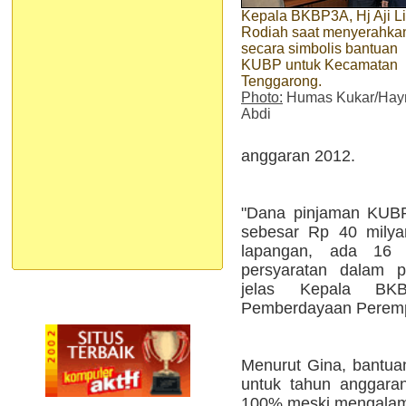
Kepala BKBP3A, Hj Aji L
Rodiah saat menyerahka
secara simbolis bantuan
KUBP untuk Kecamatan
Tenggarong.
Photo:
Humas Kukar/Hay
Abdi
anggaran 2012.
"Dana pinjaman KUBP 
sebesar Rp 40 milyar.
lapangan, ada 16
persyaratan dalam pe
jelas Kepala BK
Pemberdayaan Perempu
Menurut Gina, bantu
untuk tahun anggaran 
100% meski mengalami