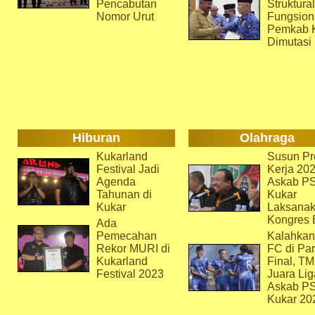
Pencabutan
Struktura
Nomor Urut
Fungsion
Pemkab 
Dimutasi
Hiburan
Olahraga
Kukarland
Susun Pr
Festival Jadi
Kerja 202
Agenda
Askab P
Tahunan di
Kukar
Kukar
Laksana
Kongres 
Ada
Pemecahan
Kalahkan
Rekor MURI di
FC di Par
Kukarland
Final, T
Festival 2023
Juara Lig
Askab P
Kukar 20