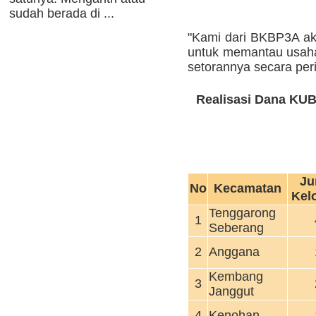
sudah berada di ...
"Kami dari BKBP3A a
untuk memantau usaha 
setorannya secara peri
Realisasi Dana KUB
Ju
No
Kecamatan
Kel
Tenggarong
1
Seberang
2
Anggana
Kembang
3
Janggut
4
Kenohan