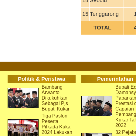
14
Sebulu
15
Tenggarong
TOTAL
Politik & Peristiwa
Pemerintahan
Bambang
Bupati Ed
Arwanto
Damansy
Dikukuhkan
Paparka
Sebagai Pjs
Prestasi 
Bupati Kukar
Capaian
Pembang
Tiga Paslon
Kukar Ta
Peserta
2022
Pilkada Kukar
2024 Lakukan
32 Pejab