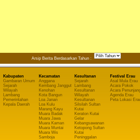
Arsip Berita Berdasarkan Tahun :
Kabupaten
Kecamatan
Kesultanan
Festival Erau
Gambaran Umum
Anggana
Sejarah
Asal Mula Erau
Sejarah
Kembang Janggut
Lambang
Acara Pokok
Wilayah
Kenohan
Kesultanan
Acara Penunjan
Lambang
Kota Bangun
Wilayah
Agenda Erau
Pemerintahan
Loa Janan
Kesultanan
Peta Lokasi Era
Kepala Daerah
Loa Kulu
Silsilah Sultan
Marang Kayu
Kutai
Muara Badak
Keraton Kutai
Muara Jawa
Gelar
Muara Kaman
Kebangsawanan
Muara Muntai
Ketopong Sultan
Muara Wis
Kutai
Samboja
Peninggalan