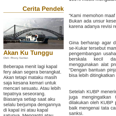
Cerita Pendek
"Kami memohon maaf at
Bukan ada unsur kese
karena adanya revisi 
Gina berharap agar 
se-Kukar tersebut m
Akan Ku Tunggu
pengembangan usaha
berskala kecil 
Oleh: Rhony Samlan
menggunakan alat pr
Beberapa menit lagi kapal
"Dengan bantuan pin
fery akan segera berangkat.
bisa lebih ditingkatk
Akan tetapi mataku masih
saja kesana kemari untuk
mencari sesuatu. Atau lebih
Setelah KUBP menerim
tepatnya seseorang.
juga mengingatkan 
Biasanya setiap saat aku
dilakukan oleh KUBP 
selalu berjumpa dengannya
baik mengenai tata c
di kapal ini atau kapal
sanksi.
satunya. Mengantri atau