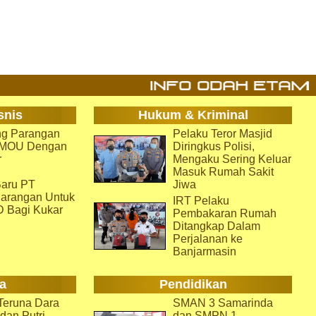
snis
Hukum & Kriminal
g Parangan
Pelaku Teror Masjid
i MOU Dengan
Diringkus Polisi,
r
Mengaku Sering Keluar
Masuk Rumah Sakit
aru PT
Jiwa
arangan Untuk
IRT Pelaku
D Bagi Kukar
Pembakaran Rumah
Ditangkap Dalam
Perjalanan ke
Banjarmasin
a
Pendidikan
eruna Dara
SMAN 3 Samarinda
dan Putri
dan SMPN 1