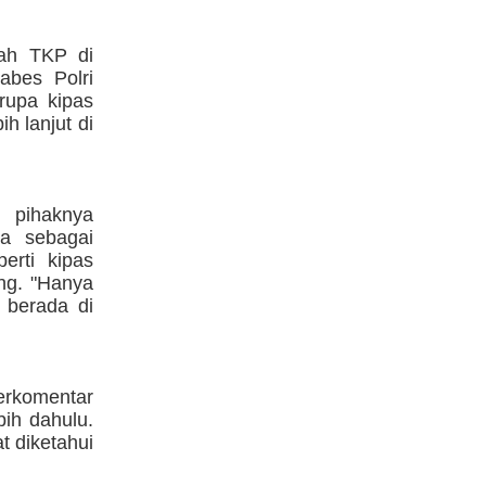
lah TKP di
abes Polri
rupa kipas
ih lanjut di
pihaknya
a sebagai
erti kipas
ang. "Hanya
t berada di
erkomentar
bih dahulu.
t diketahui