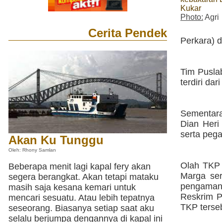
Kukar
Photo:
Agri
Cerita Pendek
Perkara) d
Tim Pusla
terdiri da
Sementara 
Dian Heri
serta peg
Akan Ku Tunggu
Oleh: Rhony Samlan
Olah TKP 
Beberapa menit lagi kapal fery akan
Marga ser
segera berangkat. Akan tetapi mataku
pengaman
masih saja kesana kemari untuk
Reskrim P
mencari sesuatu. Atau lebih tepatnya
TKP terse
seseorang. Biasanya setiap saat aku
selalu berjumpa dengannya di kapal ini