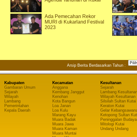
Ada Pemecahan Rekor
MURI di Kukarland Festival
2023
Arsip Berita Berdasarkan Tahun :
Kabupaten
Kecamatan
Kesultanan
Gambaran Umum
Anggana
Sejarah
Sejarah
Kembang Janggut
Lambang Kesultana
Wilayah
Kenohan
Wilayah Kesultanan
Lambang
Kota Bangun
Silsilah Sultan Kutai
Pemerintahan
Loa Janan
Keraton Kutai
Kepala Daerah
Loa Kulu
Gelar Kebangsawan
Marang Kayu
Ketopong Sultan Kut
Muara Badak
Peninggalan Budaya
Muara Jawa
Mitologi Kutai
Muara Kaman
Undang Undang
Muara Muntai