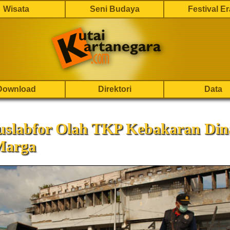
Wisata
Seni Budaya
Festival E
Download
Direktori
Data
uslabfor Olah TKP Kebakaran Din
Marga