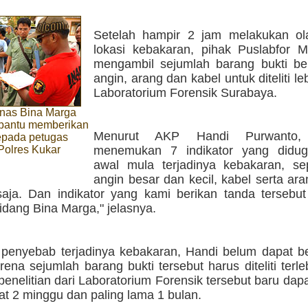
Setelah hampir 2 jam melakukan o
lokasi kebakaran, pihak Puslabfor M
mengambil sejumlah barang bukti be
angin, arang dan kabel untuk diteliti leb
Laboratorium Forensik Surabaya.
nas Bina Marga
bantu memberikan
Menurut AKP Handi Purwanto, 
epada petugas
 Polres Kukar
menemukan 7 indikator yang didug
awal mula terjadinya kebakaran, sep
angin besar dan kecil, kabel serta ar
 saja. Dan indikator yang kami berikan tanda tersebu
idang Bina Marga," jelasnya.
penyebab terjadinya kebakaran, Handi belum dapat b
ena sejumlah barang bukti tersebut harus diteliti terle
penelitian dari Laboratorium Forensik tersebut baru dapa
at 2 minggu dan paling lama 1 bulan.