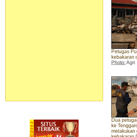
Petugas Pu
kebakaran d
Photo:
Agri
Dua petugas
ke Tenggar
melakukan o
kebakaran 