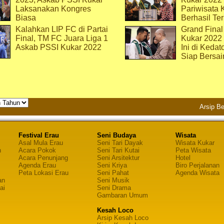
Laksanakan Kongres
Pariwisata 
Biasa
Berhasil Ter
Kalahkan LIP FC di Partai
Grand Final
Final, TM FC Juara Liga 1
Kukar 2022
Askab PSSI Kukar 2022
Ini di Kedat
Siap Bersai
Arsip Be
Festival Erau
Seni Budaya
Wisata
Asal Mula Erau
Seni Tari Dayak
Wisata Kukar
n
Acara Pokok
Seni Tari Kutai
Peta Wisata
Acara Penunjang
Seni Arsitektur
Hotel
Agenda Erau
Seni Kriya
Biro Perjalanan
Peta Lokasi Erau
Seni Pahat
Agenda Wisata
an
Seni Musik
ai
Seni Drama
Gambaran Umum
Kesah Loco
Arsip Kesah Loco