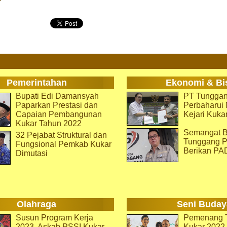
Pemerintahan
Ekonomi & Bi
Bupati Edi Damansyah
PT Tunggan
Paparkan Prestasi dan
Perbaharu
Capaian Pembangunan
Kejari Kuka
Kukar Tahun 2022
Semangat B
32 Pejabat Struktural dan
Tunggang P
Fungsional Pemkab Kukar
Berikan PA
Dimutasi
Olahraga
Seni Buday
Susun Program Kerja
Pemenang T
2023, Askab PSSI Kukar
Kukar 2022 