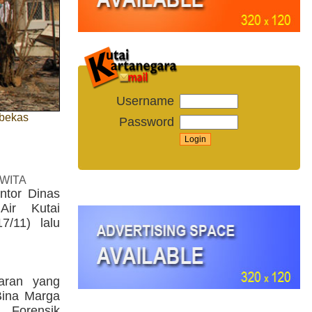
Username
 bekas
Password
 WITA
ntor Dinas
ir Kutai
7/11) lalu
aran yang
Bina Marga
m Forensik