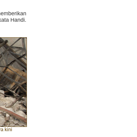
memberikan
kata Handi.
a kini