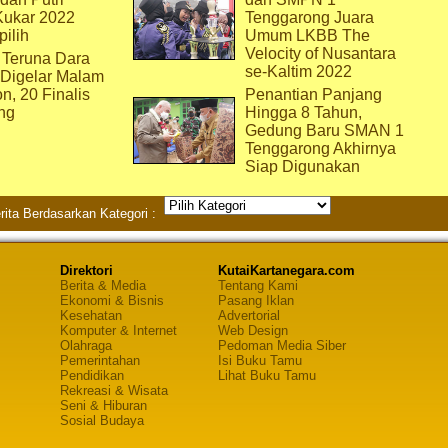
Kukar 2022
Tenggarong Juara
pilih
Umum LKBB The
Velocity of Nusantara
 Teruna Dara
se-Kaltim 2022
 Digelar Malam
on, 20 Finalis
Penantian Panjang
ng
Hingga 8 Tahun,
Gedung Baru SMAN 1
Tenggarong Akhirnya
Siap Digunakan
rita Berdasarkan Kategori :
Direktori
KutaiKartanegara.com
Berita & Media
Tentang Kami
Ekonomi & Bisnis
Pasang Iklan
Kesehatan
Advertorial
Komputer & Internet
Web Design
Olahraga
Pedoman Media Siber
Pemerintahan
Isi Buku Tamu
Pendidikan
Lihat Buku Tamu
Rekreasi & Wisata
Seni & Hiburan
Sosial Budaya