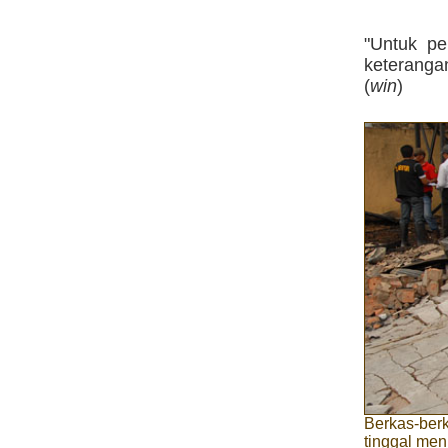
"Untuk pe
keterangan
(
win
)
Berkas-berk
tinggal men