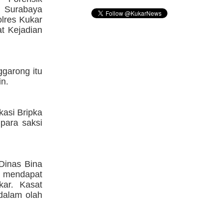
 Surabaya
olres Kukar
t Kejadian
ggarong itu
in.
kasi Bripka
para saksi
Dinas Bina
u mendapat
kar. Kasat
 dalam olah