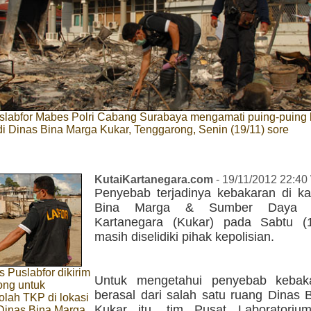
slabfor Mabes Polri Cabang Surabaya mengamati puing-puing
i Dinas Bina Marga Kukar, Tenggarong, Senin (19/11) sore
KutaiKartanegara.com
- 19/11/2012 22:40
Penyebab terjadinya kebakaran di ka
Bina Marga & Sumber Daya A
Kartanegara (Kukar) pada Sabtu (1
masih diselidiki pihak kepolisian.
 Puslabfor dikirim
Untuk mengetahui penyebab kebak
ong untuk
berasal dari salah satu ruang Dinas 
lah TKP di lokasi
Kukar itu, tim Pusat Laboratoriu
Dinas Bina Marga