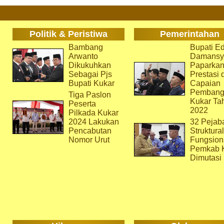
Politik & Peristiwa
Pemerintahan
Bambang
Bupati Ed
Arwanto
Damansy
Dikukuhkan
Paparka
Sebagai Pjs
Prestasi 
Bupati Kukar
Capaian
Pembang
Tiga Paslon
Kukar Ta
Peserta
2022
Pilkada Kukar
2024 Lakukan
32 Pejab
Pencabutan
Struktura
Nomor Urut
Fungsion
Pemkab 
Dimutasi