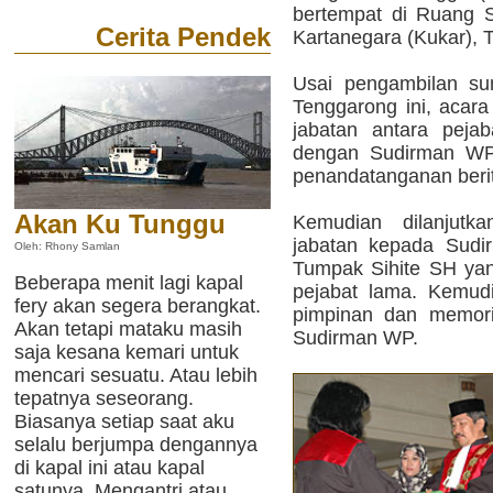
bertempat di Ruang S
Cerita Pendek
Kartanegara (Kukar), 
Usai pengambilan su
Tenggarong ini, acara
jabatan antara pej
dengan Sudirman WP
penandatanganan berit
Akan Ku Tunggu
Kemudian dilanjutk
jabatan kepada Sudi
Oleh: Rhony Samlan
Tumpak Sihite SH ya
Beberapa menit lagi kapal
pejabat lama. Kemudi
fery akan segera berangkat.
pimpinan dan memor
Akan tetapi mataku masih
Sudirman WP.
saja kesana kemari untuk
mencari sesuatu. Atau lebih
tepatnya seseorang.
Biasanya setiap saat aku
selalu berjumpa dengannya
di kapal ini atau kapal
satunya. Mengantri atau