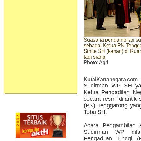
Suasana pengambilan s
sebagai Ketua PN Tengga
Sihite SH (kanan) di Rua
tadi siang
Photo:
Agri
KutaiKartanegara.com
-
Sudirman WP SH yan
Ketua Pengadilan Neg
secara resmi dilantik
(PN) Tenggarong yan
Tobu SH.
Acara Pengambilan s
Sudirman WP dila
Pengadilan Tinggi 