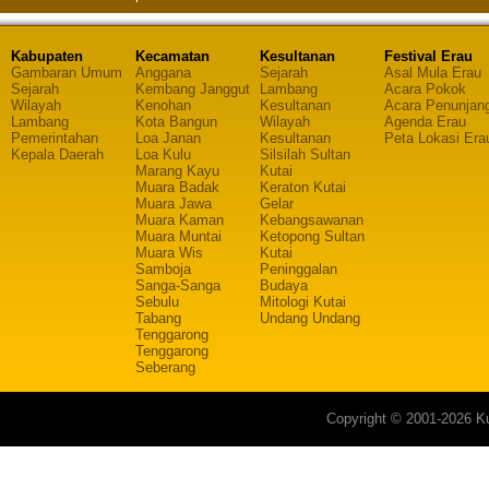
Kabupaten
Kecamatan
Kesultanan
Festival Erau
Gambaran Umum
Anggana
Sejarah
Asal Mula Erau
Sejarah
Kembang Janggut
Lambang
Acara Pokok
Wilayah
Kenohan
Kesultanan
Acara Penunjan
Lambang
Kota Bangun
Wilayah
Agenda Erau
Pemerintahan
Loa Janan
Kesultanan
Peta Lokasi Era
Kepala Daerah
Loa Kulu
Silsilah Sultan
Marang Kayu
Kutai
Muara Badak
Keraton Kutai
Muara Jawa
Gelar
Muara Kaman
Kebangsawanan
Muara Muntai
Ketopong Sultan
Muara Wis
Kutai
Samboja
Peninggalan
Sanga-Sanga
Budaya
Sebulu
Mitologi Kutai
Tabang
Undang Undang
Tenggarong
Tenggarong
Seberang
Copyright © 2001-2026 Ku