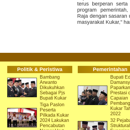
terus berperan sert
program pemerintah,
Raja dengan sasaran 
masyarakat Kukar," ha
Politik & Peristiwa
Pemerintahan
Bambang
Bupati Ed
Arwanto
Damansy
Dikukuhkan
Paparka
Sebagai Pjs
Prestasi 
Bupati Kukar
Capaian
Pembang
Tiga Paslon
Kukar Ta
Peserta
2022
Pilkada Kukar
2024 Lakukan
32 Pejab
Pencabutan
Struktura