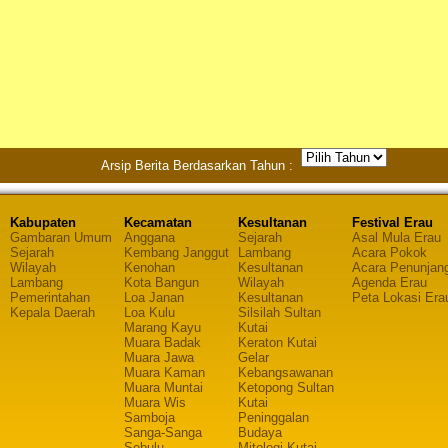
Arsip Berita Berdasarkan Tahun :
Kabupaten
Kecamatan
Kesultanan
Festival Erau
Gambaran Umum
Anggana
Sejarah
Asal Mula Erau
Sejarah
Kembang Janggut
Lambang
Acara Pokok
Wilayah
Kenohan
Kesultanan
Acara Penunjan
Lambang
Kota Bangun
Wilayah
Agenda Erau
Pemerintahan
Loa Janan
Kesultanan
Peta Lokasi Era
Kepala Daerah
Loa Kulu
Silsilah Sultan
Marang Kayu
Kutai
Muara Badak
Keraton Kutai
Muara Jawa
Gelar
Muara Kaman
Kebangsawanan
Muara Muntai
Ketopong Sultan
Muara Wis
Kutai
Samboja
Peninggalan
Sanga-Sanga
Budaya
Sebulu
Mitologi Kutai