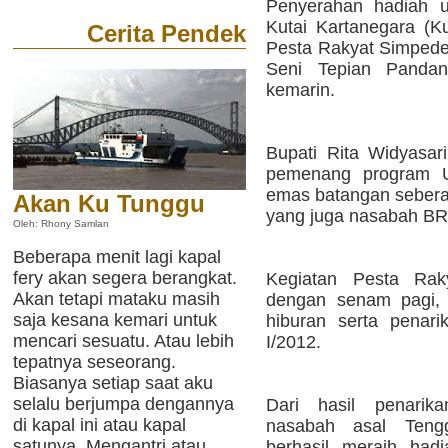
Penyerahan hadiah u
Kutai Kartanegara (K
Cerita Pendek
Pesta Rakyat Simpede
Seni Tepian Pandan
kemarin.
Bupati Rita Widyasar
pemenang program U
emas batangan seberat
Akan Ku Tunggu
yang juga nasabah BRI
Oleh: Rhony Samlan
Beberapa menit lagi kapal
fery akan segera berangkat.
Kegiatan Pesta Rak
Akan tetapi mataku masih
dengan senam pagi, 
saja kesana kemari untuk
hiburan serta penar
mencari sesuatu. Atau lebih
I/2012.
tepatnya seseorang.
Biasanya setiap saat aku
selalu berjumpa dengannya
Dari hasil penarik
di kapal ini atau kapal
nasabah asal Teng
satunya. Mengantri atau
berhasil meraih had