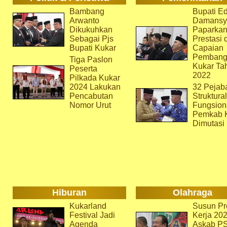
Bambang
Bupati Ed
Arwanto
Damansy
Dikukuhkan
Paparka
Sebagai Pjs
Prestasi 
Bupati Kukar
Capaian
Pembang
Tiga Paslon
Kukar Ta
Peserta
2022
Pilkada Kukar
2024 Lakukan
32 Pejab
Pencabutan
Struktura
Nomor Urut
Fungsion
Pemkab 
Dimutasi
Hiburan
Olahraga
Kukarland
Susun Pr
Festival Jadi
Kerja 202
Agenda
Askab P