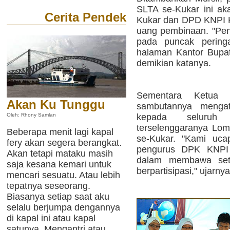
SLTA se-Kukar ini aka
Cerita Pendek
Kukar dan DPD KNPI K
uang pembinaan. "Pen
pada puncak perin
halaman Kantor Bupat
demikian katanya.
Sementara Ketua 
Akan Ku Tunggu
sambutannya mengata
kepada seluruh
Oleh: Rhony Samlan
terselenggaranya Lo
Beberapa menit lagi kapal
se-Kukar. "Kami uca
fery akan segera berangkat.
pengurus DPK KNPI
Akan tetapi mataku masih
dalam membawa set
saja kesana kemari untuk
berpartisipasi," ujarnya
mencari sesuatu. Atau lebih
tepatnya seseorang.
Biasanya setiap saat aku
selalu berjumpa dengannya
di kapal ini atau kapal
satunya. Mengantri atau