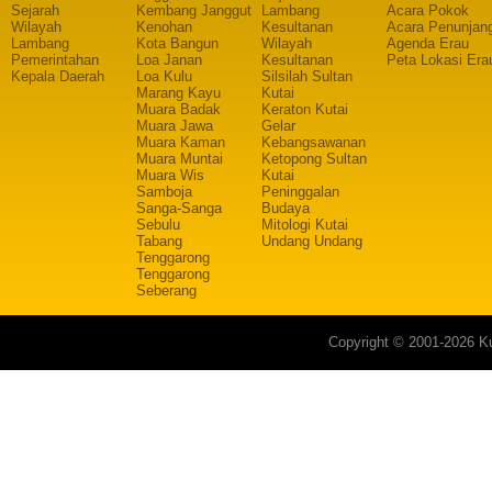
Sejarah
Kembang Janggut
Lambang
Acara Pokok
Wilayah
Kenohan
Kesultanan
Acara Penunjan
Lambang
Kota Bangun
Wilayah
Agenda Erau
Pemerintahan
Loa Janan
Kesultanan
Peta Lokasi Era
Kepala Daerah
Loa Kulu
Silsilah Sultan
Marang Kayu
Kutai
Muara Badak
Keraton Kutai
Muara Jawa
Gelar
Muara Kaman
Kebangsawanan
Muara Muntai
Ketopong Sultan
Muara Wis
Kutai
Samboja
Peninggalan
Sanga-Sanga
Budaya
Sebulu
Mitologi Kutai
Tabang
Undang Undang
Tenggarong
Tenggarong
Seberang
Copyright © 2001-2026 Ku