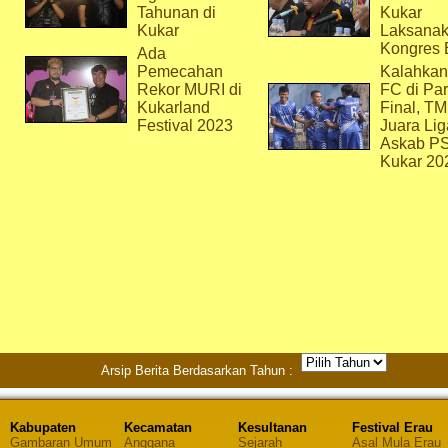
Tahunan di
Kukar
Kukar
Laksana
Kongres 
Ada
Pemecahan
Kalahkan
Rekor MURI di
FC di Par
Kukarland
Final, T
Festival 2023
Juara Lig
Askab P
Kukar 20
Arsip Berita Berdasarkan Tahun :
Kabupaten
Kecamatan
Kesultanan
Festival Erau
Gambaran Umum
Anggana
Sejarah
Asal Mula Erau