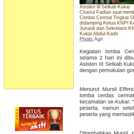
Asisten III Setkab Kukar
Chairul Fadlan saat me
Cerdas Cermat Tingkat 
didamping Ketua KNPI K
Junaidi dan Sekretaris K
Kukar Abdul Kadir
Photo:
Agri
Kegiatan lomba Cer
selama 2 hari ini dib
Asisten III Setkab Kuk
dengan pemukulan go
Menurut Mursil Effend
lomba cerdas cermat 
kecamatan se-Kukar. "
peserta, namun sete
peserta yang memastika
Ditambahkan Mursil,