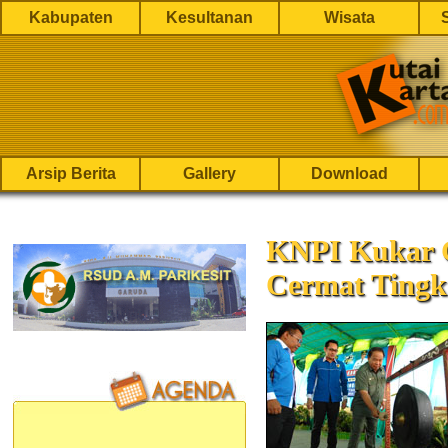
Kabupaten
Kesultanan
Wisata
Arsip Berita
Gallery
Download
KNPI Kukar G
Cermat Tingk